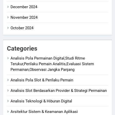
December 2024
November 2024
October 2024
Categories
Analisis Pola Permainan Digital,Studi Ritme
Terukur,Perilaku Pemain Analitis,Evaluasi Sistem
Permainan,Observasi Jangka Panjang
Analisis Pola Slot & Perilaku Pemain
Analisis Slot Berdasarkan Provider & Strategi Permainan
Analisis Teknologi & Hiburan Digital
Arsitektur Sistem & Keamanan Aplikasi