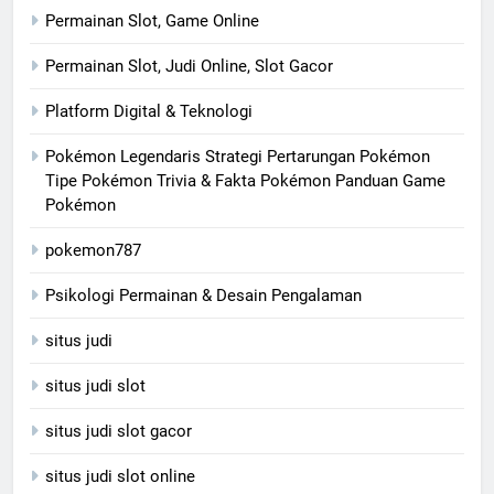
Permainan Slot, Game Online
Permainan Slot, Judi Online, Slot Gacor
Platform Digital & Teknologi
Pokémon Legendaris Strategi Pertarungan Pokémon
Tipe Pokémon Trivia & Fakta Pokémon Panduan Game
Pokémon
pokemon787
Psikologi Permainan & Desain Pengalaman
situs judi
situs judi slot
situs judi slot gacor
situs judi slot online