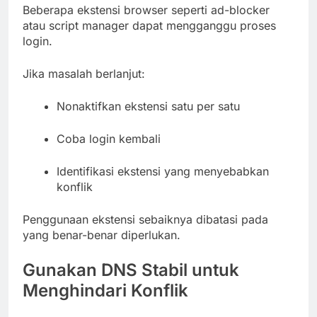
Beberapa ekstensi browser seperti ad-blocker
atau script manager dapat mengganggu proses
login.
Jika masalah berlanjut:
Nonaktifkan ekstensi satu per satu
Coba login kembali
Identifikasi ekstensi yang menyebabkan
konflik
Penggunaan ekstensi sebaiknya dibatasi pada
yang benar-benar diperlukan.
Gunakan DNS Stabil untuk
Menghindari Konflik