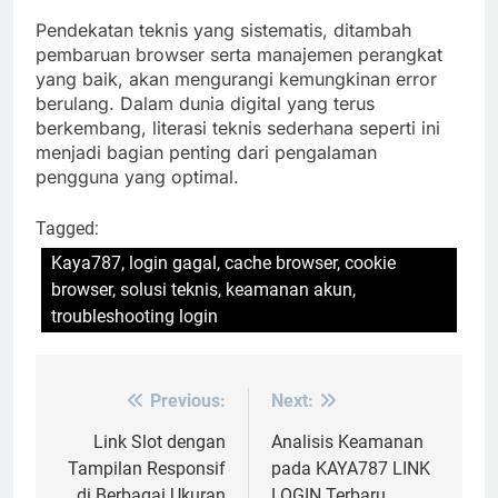
Pendekatan teknis yang sistematis, ditambah
pembaruan browser serta manajemen perangkat
yang baik, akan mengurangi kemungkinan error
berulang. Dalam dunia digital yang terus
berkembang, literasi teknis sederhana seperti ini
menjadi bagian penting dari pengalaman
pengguna yang optimal.
Tagged:
Kaya787, login gagal, cache browser, cookie
browser, solusi teknis, keamanan akun,
troubleshooting login
Previous:
Next:
Post
navigation
Link Slot dengan
Analisis Keamanan
Tampilan Responsif
pada KAYA787 LINK
di Berbagai Ukuran
LOGIN Terbaru