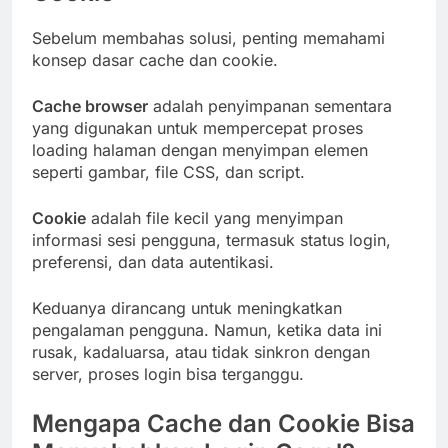
Sebelum membahas solusi, penting memahami
konsep dasar cache dan cookie.
Cache browser
adalah penyimpanan sementara
yang digunakan untuk mempercepat proses
loading halaman dengan menyimpan elemen
seperti gambar, file CSS, dan script.
Cookie
adalah file kecil yang menyimpan
informasi sesi pengguna, termasuk status login,
preferensi, dan data autentikasi.
Keduanya dirancang untuk meningkatkan
pengalaman pengguna. Namun, ketika data ini
rusak, kadaluarsa, atau tidak sinkron dengan
server, proses login bisa terganggu.
Mengapa Cache dan Cookie Bisa