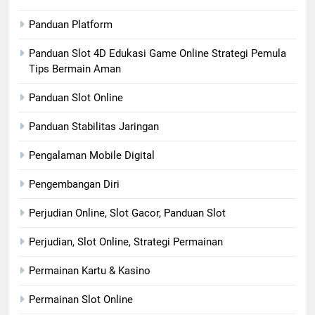
Panduan Platform
Panduan Slot 4D Edukasi Game Online Strategi Pemula
Tips Bermain Aman
Panduan Slot Online
Panduan Stabilitas Jaringan
Pengalaman Mobile Digital
Pengembangan Diri
Perjudian Online, Slot Gacor, Panduan Slot
Perjudian, Slot Online, Strategi Permainan
Permainan Kartu & Kasino
Permainan Slot Online