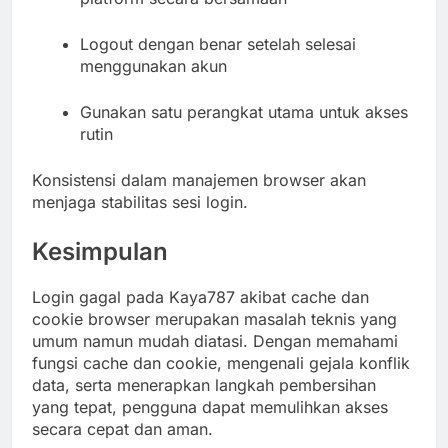
Logout dengan benar setelah selesai
menggunakan akun
Gunakan satu perangkat utama untuk akses
rutin
Konsistensi dalam manajemen browser akan
menjaga stabilitas sesi login.
Kesimpulan
Login gagal pada Kaya787 akibat cache dan
cookie browser merupakan masalah teknis yang
umum namun mudah diatasi. Dengan memahami
fungsi cache dan cookie, mengenali gejala konflik
data, serta menerapkan langkah pembersihan
yang tepat, pengguna dapat memulihkan akses
secara cepat dan aman.