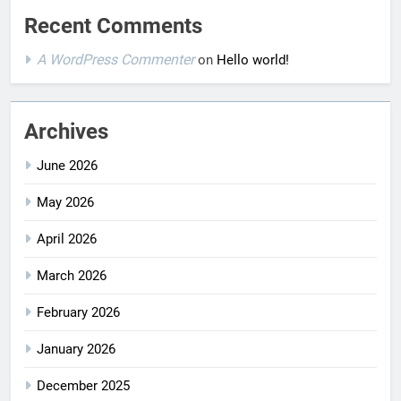
Recent Comments
A WordPress Commenter
on
Hello world!
Archives
June 2026
May 2026
April 2026
March 2026
February 2026
January 2026
December 2025