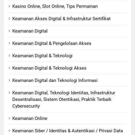
Kasino Online, Slot Online, Tips Permainan
Keamanan Akses Digital & Infrastruktur Sertifikat
Keamanan Digital
Keamanan Digital & Pengelolaan Akses
Keamanan Digital & Teknologi
Keamanan Digital & Teknologi Akses
Keamanan Digital dan Teknologi Informasi
Keamanan Digital, Teknologi Identitas, Infrastruktur
Desentralisasi, Sistem Otentikasi, Praktik Terbaik
Cybersecurity
Keamanan Online
Keamanan Siber / Identitas & Autentikasi / Privasi Data