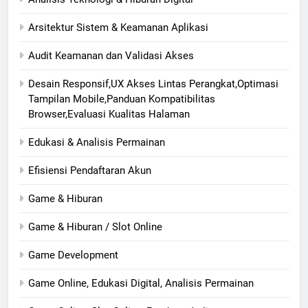
Arsitektur Sistem & Keamanan Aplikasi
Audit Keamanan dan Validasi Akses
Desain Responsif,UX Akses Lintas Perangkat,Optimasi
Tampilan Mobile,Panduan Kompatibilitas
Browser,Evaluasi Kualitas Halaman
Edukasi & Analisis Permainan
Efisiensi Pendaftaran Akun
Game & Hiburan
Game & Hiburan / Slot Online
Game Development
Game Online, Edukasi Digital, Analisis Permainan