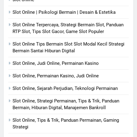
Slot Online | Psikologi Bermain | Desain & Estetika
Slot Online Terpercaya, Strategi Bermain Slot, Panduan
RTP Slot, Tips Slot Gacor, Game Slot Populer
Slot Online Tips Bermain Slot Slot Modal Kecil Strategi
Bermain Santai Hiburan Digital
Slot Online, Judi Online, Permainan Kasino
Slot Online, Permainan Kasino, Judi Online
Slot Online, Sejarah Perjudian, Teknologi Permainan
Slot Online, Strategi Permainan, Tips & Trik, Panduan
Bermain, Hiburan Digital, Manajemen Bankroll
Slot Online, Tips & Trik, Panduan Permainan, Gaming
Strategi