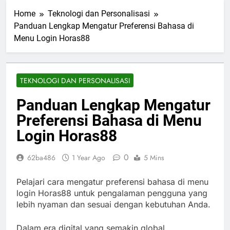
Home
Teknologi dan Personalisasi
Panduan Lengkap Mengatur Preferensi Bahasa di
Menu Login Horas88
TEKNOLOGI DAN PERSONALISASI
Panduan Lengkap Mengatur
Preferensi Bahasa di Menu
Login Horas88
0
62ba486
1 Year Ago
5 Mins
Pelajari cara mengatur preferensi bahasa di menu
login Horas88 untuk pengalaman pengguna yang
lebih nyaman dan sesuai dengan kebutuhan Anda.
Dalam era digital yang semakin global,