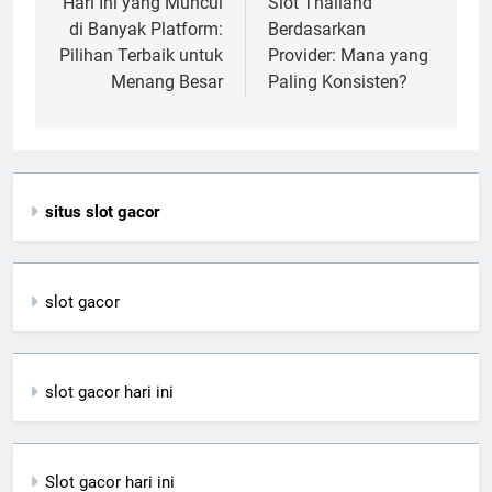
Hari Ini yang Muncul
Slot Thailand
di Banyak Platform:
Berdasarkan
Pilihan Terbaik untuk
Provider: Mana yang
Menang Besar
Paling Konsisten?
situs slot gacor
slot gacor
slot gacor hari ini
Slot gacor hari ini