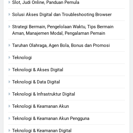
Slot, Judi Online, Panduan Pemula
Solusi Akses Digital dan Troubleshooting Browser
Strategi Bermain, Pengelolaan Waktu, Tips Bermain
Aman, Manajemen Modal, Pengalaman Pemain
Taruhan Olahraga, Agen Bola, Bonus dan Promosi
Teknologi
Teknologi & Akses Digital
Teknologi & Data Digital
Teknologi & Infrastruktur Digital
Teknologi & Keamanan Akun
Teknologi & Keamanan Akun Pengguna
Teknologi & Keamanan Digital