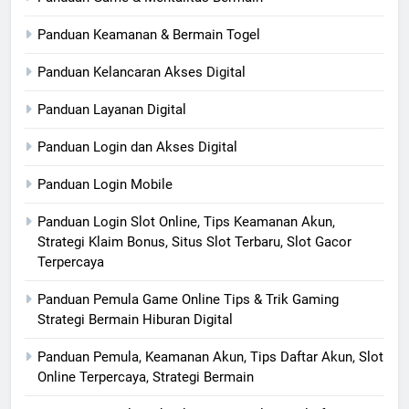
Panduan Keamanan & Bermain Togel
Panduan Kelancaran Akses Digital
Panduan Layanan Digital
Panduan Login dan Akses Digital
Panduan Login Mobile
Panduan Login Slot Online, Tips Keamanan Akun,
Strategi Klaim Bonus, Situs Slot Terbaru, Slot Gacor
Terpercaya
Panduan Pemula Game Online Tips & Trik Gaming
Strategi Bermain Hiburan Digital
Panduan Pemula, Keamanan Akun, Tips Daftar Akun, Slot
Online Terpercaya, Strategi Bermain