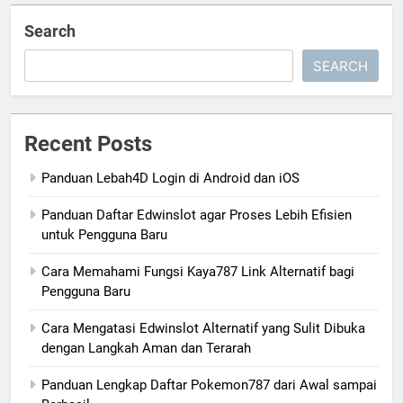
Search
SEARCH
Recent Posts
Panduan Lebah4D Login di Android dan iOS
Panduan Daftar Edwinslot agar Proses Lebih Efisien
untuk Pengguna Baru
Cara Memahami Fungsi Kaya787 Link Alternatif bagi
Pengguna Baru
Cara Mengatasi Edwinslot Alternatif yang Sulit Dibuka
dengan Langkah Aman dan Terarah
Panduan Lengkap Daftar Pokemon787 dari Awal sampai