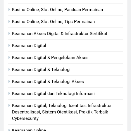
Kasino Online, Slot Online, Panduan Permainan
Kasino Online, Slot Online, Tips Permainan
Keamanan Akses Digital & Infrastruktur Sertifikat
Keamanan Digital
Keamanan Digital & Pengelolaan Akses
Keamanan Digital & Teknologi
Keamanan Digital & Teknologi Akses
Keamanan Digital dan Teknologi Informasi
Keamanan Digital, Teknologi Identitas, Infrastruktur
Desentralisasi, Sistem Otentikasi, Praktik Terbaik
Cybersecurity
Keamanan Online