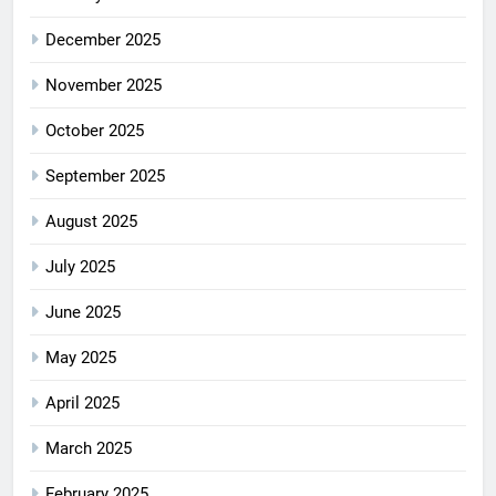
December 2025
November 2025
October 2025
September 2025
August 2025
July 2025
June 2025
May 2025
April 2025
March 2025
February 2025