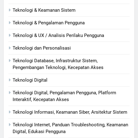
Teknologi & Keamanan Sistem
Teknologi & Pengalaman Pengguna
Teknologi & UX / Analisis Perilaku Pengguna
Teknologi dan Personalisasi
Teknologi Database, Infrastruktur Sistem,
Pengembangan Teknologi, Kecepatan Akses
Teknologi Digital
Teknologi Digital, Pengalaman Pengguna, Platform
Interaktif, Kecepatan Akses
Teknologi Informasi, Keamanan Siber, Arsitektur Sistem
Teknologi Internet, Panduan Troubleshooting, Keamanan
Digital, Edukasi Pengguna