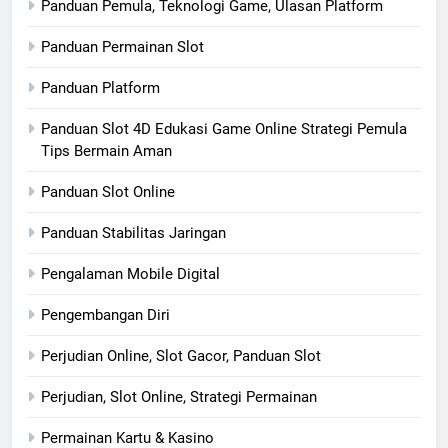
Panduan Pemula, Teknologi Game, Ulasan Platform
Panduan Permainan Slot
Panduan Platform
Panduan Slot 4D Edukasi Game Online Strategi Pemula
Tips Bermain Aman
Panduan Slot Online
Panduan Stabilitas Jaringan
Pengalaman Mobile Digital
Pengembangan Diri
Perjudian Online, Slot Gacor, Panduan Slot
Perjudian, Slot Online, Strategi Permainan
Permainan Kartu & Kasino