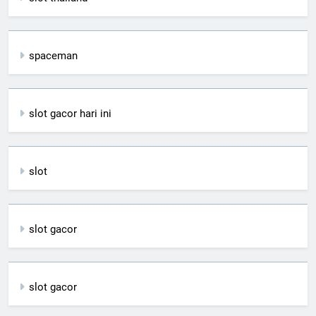
spaceman
slot gacor hari ini
slot
slot gacor
slot gacor