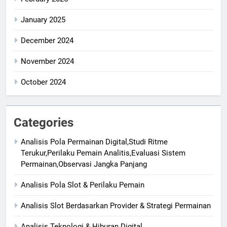
January 2025
December 2024
November 2024
October 2024
Categories
Analisis Pola Permainan Digital,Studi Ritme
Terukur,Perilaku Pemain Analitis,Evaluasi Sistem
Permainan,Observasi Jangka Panjang
Analisis Pola Slot & Perilaku Pemain
Analisis Slot Berdasarkan Provider & Strategi Permainan
Analisis Teknologi & Hiburan Digital