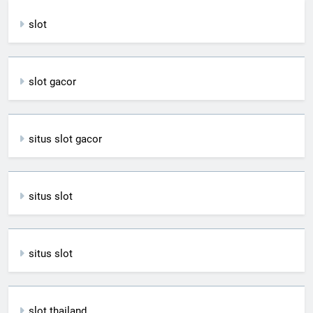
slot
slot gacor
situs slot gacor
situs slot
situs slot
slot thailand