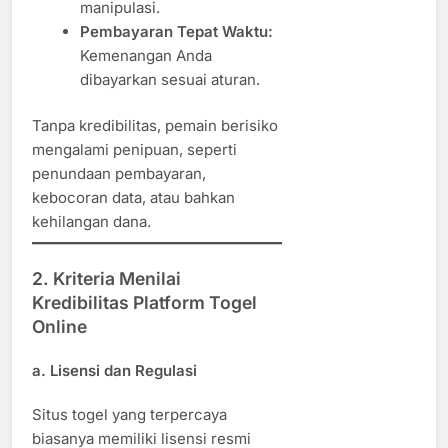
manipulasi.
Pembayaran Tepat Waktu:
Kemenangan Anda
dibayarkan sesuai aturan.
Tanpa kredibilitas, pemain berisiko
mengalami penipuan, seperti
penundaan pembayaran,
kebocoran data, atau bahkan
kehilangan dana.
2. Kriteria Menilai
Kredibilitas Platform Togel
Online
a. Lisensi dan Regulasi
Situs togel yang terpercaya
biasanya memiliki lisensi resmi