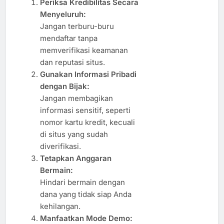
Periksa Kredibilitas Secara
Menyeluruh:
Jangan terburu-buru
mendaftar tanpa
memverifikasi keamanan
dan reputasi situs.
Gunakan Informasi Pribadi
dengan Bijak:
Jangan membagikan
informasi sensitif, seperti
nomor kartu kredit, kecuali
di situs yang sudah
diverifikasi.
Tetapkan Anggaran
Bermain:
Hindari bermain dengan
dana yang tidak siap Anda
kehilangan.
Manfaatkan Mode Demo: