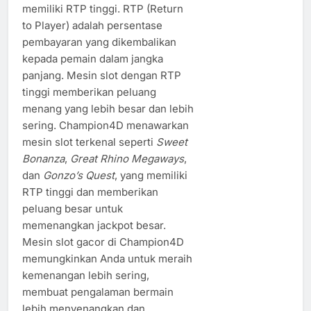
memiliki RTP tinggi. RTP (Return
to Player) adalah persentase
pembayaran yang dikembalikan
kepada pemain dalam jangka
panjang. Mesin slot dengan RTP
tinggi memberikan peluang
menang yang lebih besar dan lebih
sering. Champion4D menawarkan
mesin slot terkenal seperti
Sweet
Bonanza
,
Great Rhino Megaways
,
dan
Gonzo’s Quest
, yang memiliki
RTP tinggi dan memberikan
peluang besar untuk
memenangkan jackpot besar.
Mesin slot gacor di Champion4D
memungkinkan Anda untuk meraih
kemenangan lebih sering,
membuat pengalaman bermain
lebih menyenangkan dan