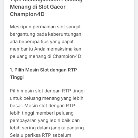
Menang di Slot Gacor
Champion4D
Meskipun permainan slot sangat
bergantung pada keberuntungan,
ada beberapa tips yang dapat
membantu Anda memaksimalkan
peluang menang di Champion4D:
1.
Pilih Mesin Slot dengan RTP
Tinggi
Pilih mesin slot dengan RTP tinggi
untuk peluang menang yang lebih
besar. Mesin slot dengan RTP
lebih tinggi memberi peluang
pembayaran yang lebih baik dan
lebih sering dalam jangka panjang.
Selalu periksa RTP sebelum