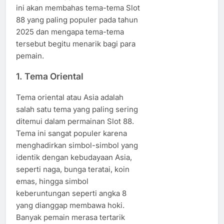
ini akan membahas tema-tema Slot
88 yang paling populer pada tahun
2025 dan mengapa tema-tema
tersebut begitu menarik bagi para
pemain.
1. Tema Oriental
Tema oriental atau Asia adalah
salah satu tema yang paling sering
ditemui dalam permainan Slot 88.
Tema ini sangat populer karena
menghadirkan simbol-simbol yang
identik dengan kebudayaan Asia,
seperti naga, bunga teratai, koin
emas, hingga simbol
keberuntungan seperti angka 8
yang dianggap membawa hoki.
Banyak pemain merasa tertarik