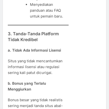
Menyediakan
panduan atau FAQ
untuk pemain baru.
3. Tanda-Tanda Platform
Tidak Kredibel
a. Tidak Ada Informasi Lisensi
Situs yang tidak mencantumkan
informasi lisensi atau regulasi
sering kali patut dicurigai.
b. Bonus yang Terlalu
Menggiurkan
Bonus besar yang tidak realistis
sering menjadi tanda situs abal-