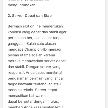
menguntungkan.
2.
Server Cepat dan Stabil
Bermain slot online memerlukan
koneksi yang cepat dan stabil agar
permainan berjalan lancar tanpa
gangguan. Salah satu alasan
mengapa Champion4D menjadi
pilihan utama adalah karena
mereka menawarkan server cepat
dan stabil. Dengan server yang
responsif, Anda dapat menikmati
pengalaman bermain yang lancar
tanpa khawatir tentang lag atau
masalah teknis. Server cepat
memastikan bahwa mesin slot
dapat berputar dengan mulus,
memberi Anda kesempatan lebih