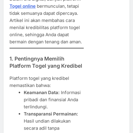
Togel online
bermunculan, tetapi
tidak semuanya dapat dipercaya.
Artikel ini akan membahas cara
menilai kredibilitas platform togel
online, sehingga Anda dapat
bermain dengan tenang dan aman.
1. Pentingnya Memilih
Platform Togel yang Kredibel
Platform togel yang kredibel
memastikan bahwa:
Keamanan Data:
Informasi
pribadi dan finansial Anda
terlindungi.
Transparansi Permainan:
Hasil undian dilakukan
secara adil tanpa