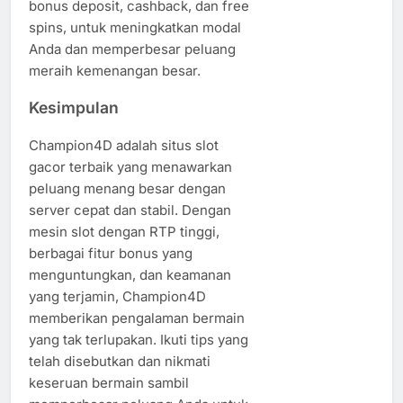
bonus deposit, cashback, dan free
spins, untuk meningkatkan modal
Anda dan memperbesar peluang
meraih kemenangan besar.
Kesimpulan
Champion4D adalah situs slot
gacor terbaik yang menawarkan
peluang menang besar dengan
server cepat dan stabil. Dengan
mesin slot dengan RTP tinggi,
berbagai fitur bonus yang
menguntungkan, dan keamanan
yang terjamin, Champion4D
memberikan pengalaman bermain
yang tak terlupakan. Ikuti tips yang
telah disebutkan dan nikmati
keseruan bermain sambil