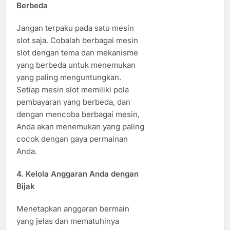
Berbeda
Jangan terpaku pada satu mesin
slot saja. Cobalah berbagai mesin
slot dengan tema dan mekanisme
yang berbeda untuk menemukan
yang paling menguntungkan.
Setiap mesin slot memiliki pola
pembayaran yang berbeda, dan
dengan mencoba berbagai mesin,
Anda akan menemukan yang paling
cocok dengan gaya permainan
Anda.
4.
Kelola Anggaran Anda dengan
Bijak
Menetapkan anggaran bermain
yang jelas dan mematuhinya