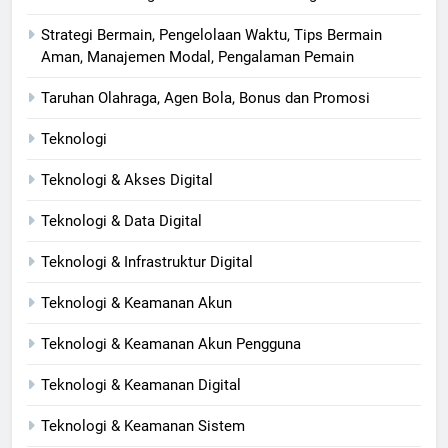
Strategi Bermain, Pengelolaan Waktu, Tips Bermain
Aman, Manajemen Modal, Pengalaman Pemain
Taruhan Olahraga, Agen Bola, Bonus dan Promosi
Teknologi
Teknologi & Akses Digital
Teknologi & Data Digital
Teknologi & Infrastruktur Digital
Teknologi & Keamanan Akun
Teknologi & Keamanan Akun Pengguna
Teknologi & Keamanan Digital
Teknologi & Keamanan Sistem