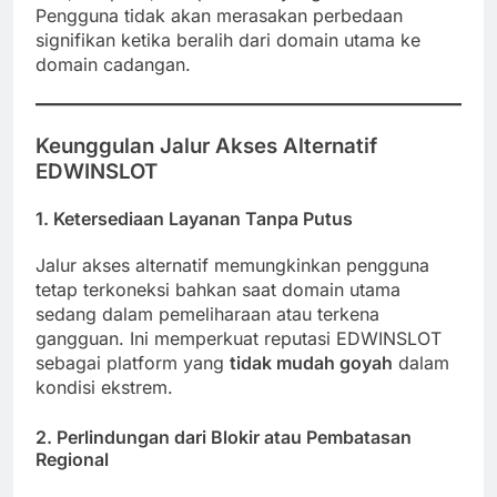
Pengguna tidak akan merasakan perbedaan
signifikan ketika beralih dari domain utama ke
domain cadangan.
Keunggulan Jalur Akses Alternatif
EDWINSLOT
1.
Ketersediaan Layanan Tanpa Putus
Jalur akses alternatif memungkinkan pengguna
tetap terkoneksi bahkan saat domain utama
sedang dalam pemeliharaan atau terkena
gangguan. Ini memperkuat reputasi EDWINSLOT
sebagai platform yang
tidak mudah goyah
dalam
kondisi ekstrem.
2.
Perlindungan dari Blokir atau Pembatasan
Regional