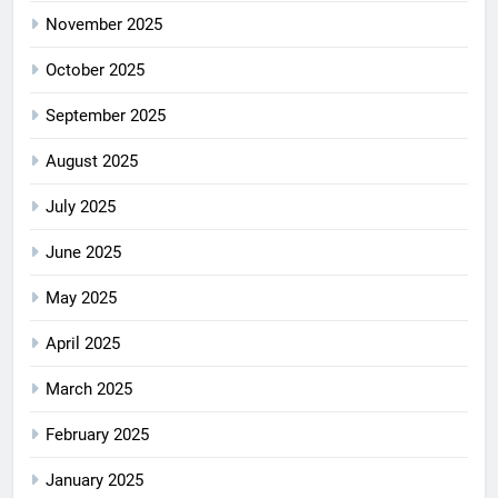
November 2025
October 2025
September 2025
August 2025
July 2025
June 2025
May 2025
April 2025
March 2025
February 2025
January 2025