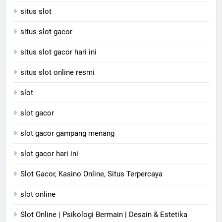
situs slot
situs slot gacor
situs slot gacor hari ini
situs slot online resmi
slot
slot gacor
slot gacor gampang menang
slot gacor hari ini
Slot Gacor, Kasino Online, Situs Terpercaya
slot online
Slot Online | Psikologi Bermain | Desain & Estetika