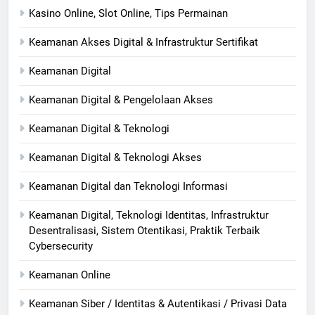
Kasino Online, Slot Online, Tips Permainan
Keamanan Akses Digital & Infrastruktur Sertifikat
Keamanan Digital
Keamanan Digital & Pengelolaan Akses
Keamanan Digital & Teknologi
Keamanan Digital & Teknologi Akses
Keamanan Digital dan Teknologi Informasi
Keamanan Digital, Teknologi Identitas, Infrastruktur
Desentralisasi, Sistem Otentikasi, Praktik Terbaik
Cybersecurity
Keamanan Online
Keamanan Siber / Identitas & Autentikasi / Privasi Data