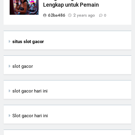
Lengkap untuk Pemain
62ba486
2 years ago
0
situs slot gacor
slot gacor
slot gacor hari ini
Slot gacor hari ini