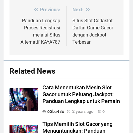
Previous:
Next:
Post
navigation
Panduan Lengkap
Situs Slot Corlaslot:
Proses Registrasi
Daftar Game Gacor
melalui Situs
dengan Jackpot
Alternatif KAYA787
Terbesar
Related News
Cara Menentukan Mesin Slot
Gacor untuk Peluang Jackpot:
Panduan Lengkap untuk Pemain
62ba486
2 years ago
0
Tips Memilih Slot Gacor yang
Menguntungkan: Panduan