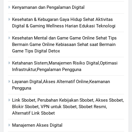
Kenyamanan dan Pengalaman Digital
Kesehatan & Kebugaran Gaya Hidup Sehat Aktivitas
Digital & Gaming Wellness Harian Edukasi Teknologi
Kesehatan Mental dan Game Game Online Sehat Tips
Bermain Game Online Kebiasaan Sehat saat Bermain
Game Tips Digital Detox
Ketahanan Sistem,Manajemen Risiko Digital,Optimasi
Infrastruktur,Pengalaman Pengguna
Layanan Digital,Akses Alternatif Online,Keamanan
Pengguna
Link Sbobet, Perubahan Kebijakan Sbobet, Akses Sbobet,
Blokir Sbobet, VPN untuk Sbobet, Sbobet Resmi,
Alternatif Link Sbobet
Manajemen Akses Digital