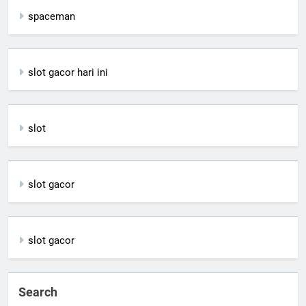
spaceman
slot gacor hari ini
slot
slot gacor
slot gacor
Search