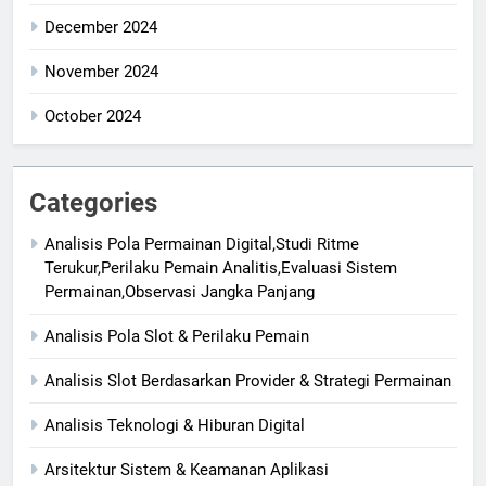
December 2024
November 2024
October 2024
Categories
Analisis Pola Permainan Digital,Studi Ritme
Terukur,Perilaku Pemain Analitis,Evaluasi Sistem
Permainan,Observasi Jangka Panjang
Analisis Pola Slot & Perilaku Pemain
Analisis Slot Berdasarkan Provider & Strategi Permainan
Analisis Teknologi & Hiburan Digital
Arsitektur Sistem & Keamanan Aplikasi