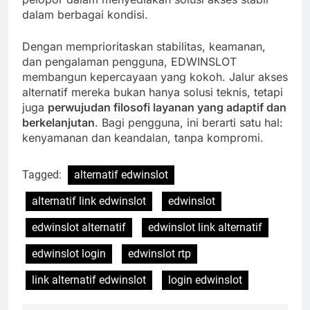
dalam berbagai kondisi.
Dengan memprioritaskan stabilitas, keamanan,
dan pengalaman pengguna, EDWINSLOT
membangun kepercayaan yang kokoh. Jalur akses
alternatif mereka bukan hanya solusi teknis, tetapi
juga
perwujudan filosofi layanan yang adaptif dan
berkelanjutan
. Bagi pengguna, ini berarti satu hal:
kenyamanan dan keandalan, tanpa kompromi.
Tagged:
alternatif edwinslot
alternatif link edwinslot
edwinslot
edwinslot alternatif
edwinslot link alternatif
edwinslot login
edwinslot rtp
link alternatif edwinslot
login edwinslot