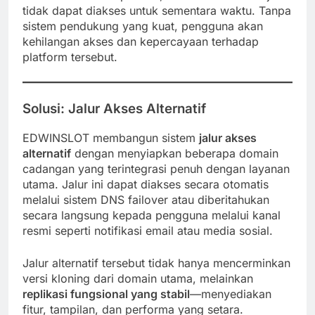
tidak dapat diakses untuk sementara waktu. Tanpa
sistem pendukung yang kuat, pengguna akan
kehilangan akses dan kepercayaan terhadap
platform tersebut.
Solusi: Jalur Akses Alternatif
EDWINSLOT membangun sistem
jalur akses
alternatif
dengan menyiapkan beberapa domain
cadangan yang terintegrasi penuh dengan layanan
utama. Jalur ini dapat diakses secara otomatis
melalui sistem DNS failover atau diberitahukan
secara langsung kepada pengguna melalui kanal
resmi seperti notifikasi email atau media sosial.
Jalur alternatif tersebut tidak hanya mencerminkan
versi kloning dari domain utama, melainkan
replikasi fungsional yang stabil
—menyediakan
fitur, tampilan, dan performa yang setara.