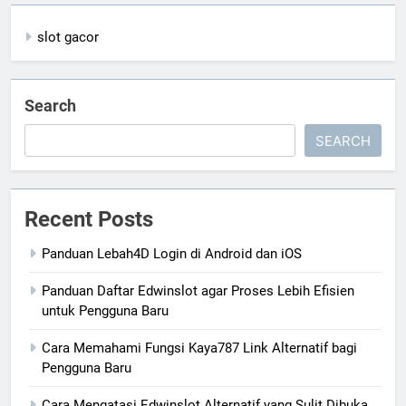
slot gacor
Search
SEARCH
Recent Posts
Panduan Lebah4D Login di Android dan iOS
Panduan Daftar Edwinslot agar Proses Lebih Efisien
untuk Pengguna Baru
Cara Memahami Fungsi Kaya787 Link Alternatif bagi
Pengguna Baru
Cara Mengatasi Edwinslot Alternatif yang Sulit Dibuka