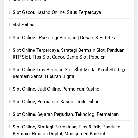
Slot Gacor, Kasino Online, Situs Terpercaya
slot online
Slot Online | Psikologi Bermain | Desain & Estetika
Slot Online Terpercaya, Strategi Bermain Slot, Panduan
RTP Slot, Tips Slot Gacor, Game Slot Populer
Slot Online Tips Bermain Slot Slot Modal Kecil Strategi
Bermain Santai Hiburan Digital
Slot Online, Judi Online, Permainan Kasino
Slot Online, Permainan Kasino, Judi Online
Slot Online, Sejarah Perjudian, Teknologi Permainan
Slot Online, Strategi Permainan, Tips & Trik, Panduan
Bermain, Hiburan Digital, Manajemen Bankroll