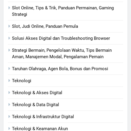
Slot Online, Tips & Trik, Panduan Permainan, Gaming
Strategi
Slot, Judi Online, Panduan Pemula
Solusi Akses Digital dan Troubleshooting Browser
Strategi Bermain, Pengelolaan Waktu, Tips Bermain
Aman, Manajemen Modal, Pengalaman Pemain
Taruhan Olahraga, Agen Bola, Bonus dan Promosi
Teknologi
Teknologi & Akses Digital
Teknologi & Data Digital
Teknologi & Infrastruktur Digital
Teknologi & Keamanan Akun