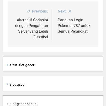
Previous:
Next:
Post
navigation
Alternatif Corlaslot
Panduan Login
dengan Pengaturan
Pokemon787 untuk
Server yang Lebih
Semua Perangkat
Fleksibel
situs slot gacor
slot gacor
slot gacor hari ini