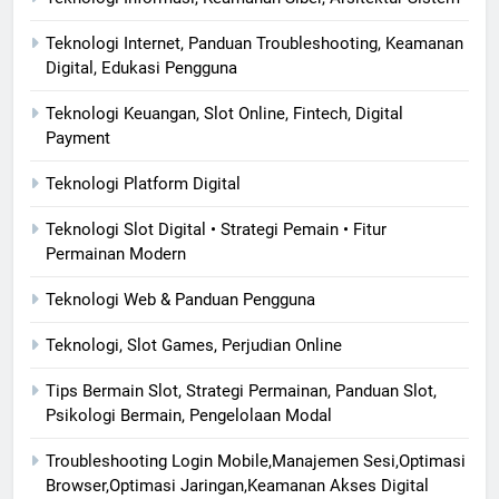
Teknologi Internet, Panduan Troubleshooting, Keamanan
Digital, Edukasi Pengguna
Teknologi Keuangan, Slot Online, Fintech, Digital
Payment
Teknologi Platform Digital
Teknologi Slot Digital • Strategi Pemain • Fitur
Permainan Modern
Teknologi Web & Panduan Pengguna
Teknologi, Slot Games, Perjudian Online
Tips Bermain Slot, Strategi Permainan, Panduan Slot,
Psikologi Bermain, Pengelolaan Modal
Troubleshooting Login Mobile,Manajemen Sesi,Optimasi
Browser,Optimasi Jaringan,Keamanan Akses Digital