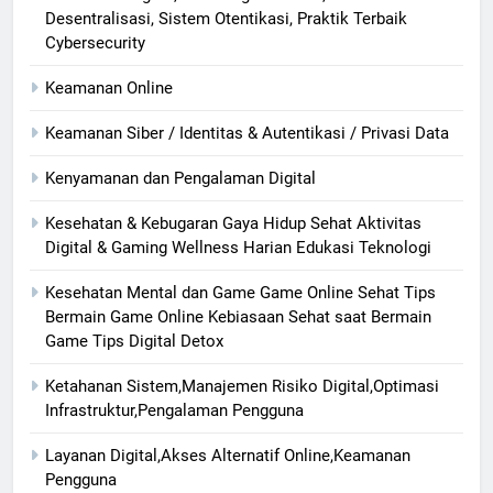
Desentralisasi, Sistem Otentikasi, Praktik Terbaik
Cybersecurity
Keamanan Online
Keamanan Siber / Identitas & Autentikasi / Privasi Data
Kenyamanan dan Pengalaman Digital
Kesehatan & Kebugaran Gaya Hidup Sehat Aktivitas
Digital & Gaming Wellness Harian Edukasi Teknologi
Kesehatan Mental dan Game Game Online Sehat Tips
Bermain Game Online Kebiasaan Sehat saat Bermain
Game Tips Digital Detox
Ketahanan Sistem,Manajemen Risiko Digital,Optimasi
Infrastruktur,Pengalaman Pengguna
Layanan Digital,Akses Alternatif Online,Keamanan
Pengguna