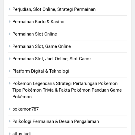
Perjudian, Slot Online, Strategi Permainan
Permainan Kartu & Kasino
Permainan Slot Online
Permainan Slot, Game Online
Permainan Slot, Judi Online, Slot Gacor
Platform Digital & Teknologi
Pokémon Legendaris Strategi Pertarungan Pokémon
Tipe Pokémon Trivia & Fakta Pokémon Panduan Game
Pokémon
pokemon787
Psikologi Permainan & Desain Pengalaman
situs judi