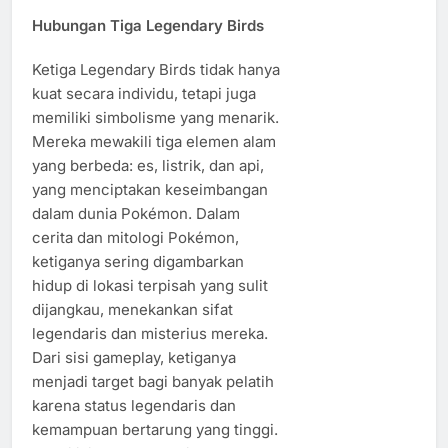
Hubungan Tiga Legendary Birds
Ketiga Legendary Birds tidak hanya
kuat secara individu, tetapi juga
memiliki simbolisme yang menarik.
Mereka mewakili tiga elemen alam
yang berbeda: es, listrik, dan api,
yang menciptakan keseimbangan
dalam dunia Pokémon. Dalam
cerita dan mitologi Pokémon,
ketiganya sering digambarkan
hidup di lokasi terpisah yang sulit
dijangkau, menekankan sifat
legendaris dan misterius mereka.
Dari sisi gameplay, ketiganya
menjadi target bagi banyak pelatih
karena status legendaris dan
kemampuan bertarung yang tinggi.