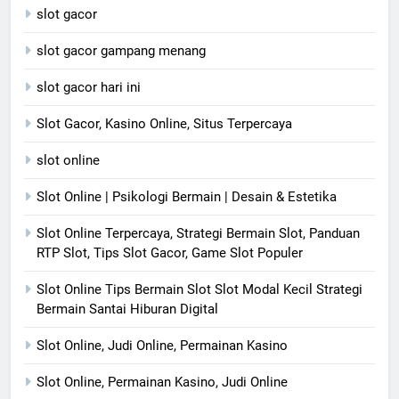
slot gacor
slot gacor gampang menang
slot gacor hari ini
Slot Gacor, Kasino Online, Situs Terpercaya
slot online
Slot Online | Psikologi Bermain | Desain & Estetika
Slot Online Terpercaya, Strategi Bermain Slot, Panduan
RTP Slot, Tips Slot Gacor, Game Slot Populer
Slot Online Tips Bermain Slot Slot Modal Kecil Strategi
Bermain Santai Hiburan Digital
Slot Online, Judi Online, Permainan Kasino
Slot Online, Permainan Kasino, Judi Online