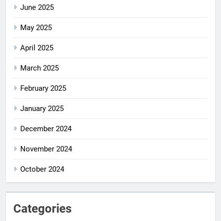
June 2025
May 2025
April 2025
March 2025
February 2025
January 2025
December 2024
November 2024
October 2024
Categories