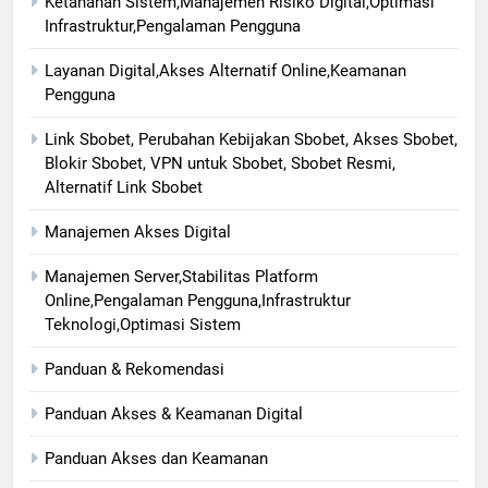
Ketahanan Sistem,Manajemen Risiko Digital,Optimasi
Infrastruktur,Pengalaman Pengguna
Layanan Digital,Akses Alternatif Online,Keamanan
Pengguna
Link Sbobet, Perubahan Kebijakan Sbobet, Akses Sbobet,
Blokir Sbobet, VPN untuk Sbobet, Sbobet Resmi,
Alternatif Link Sbobet
Manajemen Akses Digital
Manajemen Server,Stabilitas Platform
Online,Pengalaman Pengguna,Infrastruktur
Teknologi,Optimasi Sistem
Panduan & Rekomendasi
Panduan Akses & Keamanan Digital
Panduan Akses dan Keamanan