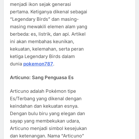
menjadi ikon sejak generasi
pertama. Ketiganya dikenal sebagai
“Legendary Birds” dan masing-
masing mewakili elemen alam yang
berbeda: es, listrik, dan api. Artikel
ini akan membahas keunikan,
kekuatan, kelemahan, serta peran
ketiga Legendary Birds dalam
dunia
pokemon787
.
Articuno: Sang Penguasa Es
Articuno adalah Pokémon tipe
Es/Terbang yang dikenal dengan
keindahan dan kekuatan esnya.
Dengan bulu biru yang elegan dan
sayap yang membekukan udara,
Articuno menjadi simbol kesejukan
dan ketenangan. Nama “Articuno”