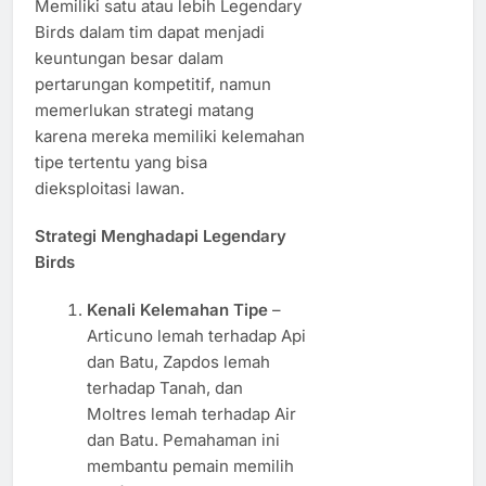
Memiliki satu atau lebih Legendary
Birds dalam tim dapat menjadi
keuntungan besar dalam
pertarungan kompetitif, namun
memerlukan strategi matang
karena mereka memiliki kelemahan
tipe tertentu yang bisa
dieksploitasi lawan.
Strategi Menghadapi Legendary
Birds
Kenali Kelemahan Tipe
–
Articuno lemah terhadap Api
dan Batu, Zapdos lemah
terhadap Tanah, dan
Moltres lemah terhadap Air
dan Batu. Pemahaman ini
membantu pemain memilih