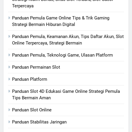
Terpercaya
Panduan Pemula Game Online Tips & Trik Gaming
Strategi Bermain Hiburan Digital
Panduan Pemula, Keamanan Akun, Tips Daftar Akun, Slot
Online Terpercaya, Strategi Bermain
Panduan Pemula, Teknologi Game, Ulasan Platform
Panduan Permainan Slot
Panduan Platform
Panduan Slot 4D Edukasi Game Online Strategi Pemula
Tips Bermain Aman
Panduan Slot Online
Panduan Stabilitas Jaringan