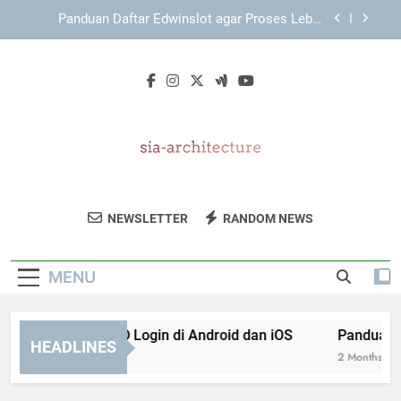
Skip
Cara Memahami Fungsi Kaya787 Link Alternatif
to
bagi Pengguna Baru
content
Cara Mengatasi Edwinslot Alternatif yang Sulit
Dibuka dengan Langkah Aman dan Terarah
Panduan Lebah4D Login di Android dan iOS
Panduan Daftar Edwinslot agar Proses Lebih
Efisien untuk Pengguna Baru
Cara Memahami Fungsi Kaya787 Link Alternatif
bagi Pengguna Baru
SIA Architecture
Jasa Desain Arsitektur Profesional Untuk
Cara Mengatasi Edwinslot Alternatif yang Sulit
NEWSLETTER
RANDOM NEWS
Dibuka dengan Langkah Aman dan Terarah
Proyek Bangunan Anda Dari SIA
Architecture. Kreativitas Dan Kualitas Dalam
MENU
Setiap Karya.
nduan Lebah4D Login di Android dan iOS
Panduan Dafta
HEADLINES
Months Ago
2 Months Ago