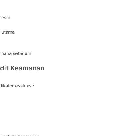
resmi
i utama
erhana sebelum
Audit Keamanan
ikator evaluasi: