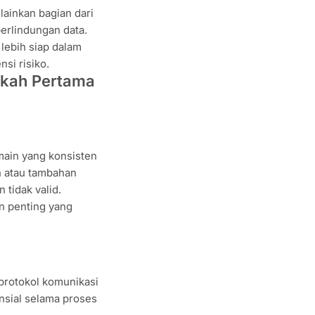
lainkan bagian dari
perlindungan data.
lebih siap dalam
si risiko.
gkah Pertama
omain yang konsisten
n atau tambahan
 tidak valid.
n penting yang
protokol komunikasi
nsial selama proses