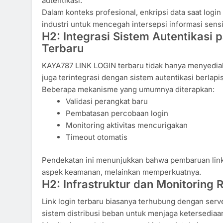
autentikasi.
Dalam konteks profesional, enkripsi data saat logi
industri untuk mencegah intersepsi informasi sensit
H2: Integrasi Sistem Autentikasi 
Terbaru
KAYA787 LINK LOGIN terbaru tidak hanya menyediaka
juga terintegrasi dengan sistem autentikasi berlapis
Beberapa mekanisme yang umumnya diterapkan:
Validasi perangkat baru
Pembatasan percobaan login
Monitoring aktivitas mencurigakan
Timeout otomatis
Pendekatan ini menunjukkan bahwa pembaruan link
aspek keamanan, melainkan memperkuatnya.
H2: Infrastruktur dan Monitoring 
Link login terbaru biasanya terhubung dengan server
sistem distribusi beban untuk menjaga ketersediaa