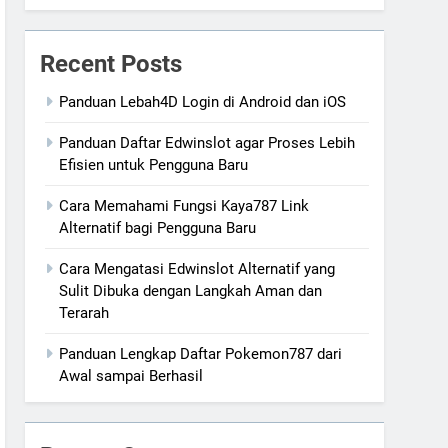
Recent Posts
Panduan Lebah4D Login di Android dan iOS
Panduan Daftar Edwinslot agar Proses Lebih
Efisien untuk Pengguna Baru
Cara Memahami Fungsi Kaya787 Link
Alternatif bagi Pengguna Baru
Cara Mengatasi Edwinslot Alternatif yang
Sulit Dibuka dengan Langkah Aman dan
Terarah
Panduan Lengkap Daftar Pokemon787 dari
Awal sampai Berhasil