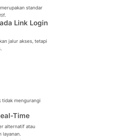
n merupakan standar
if.
pada Link Login
n jalur akses, tetapi
.
 tidak mengurangi
Real-Time
 alternatif atau
n layanan.