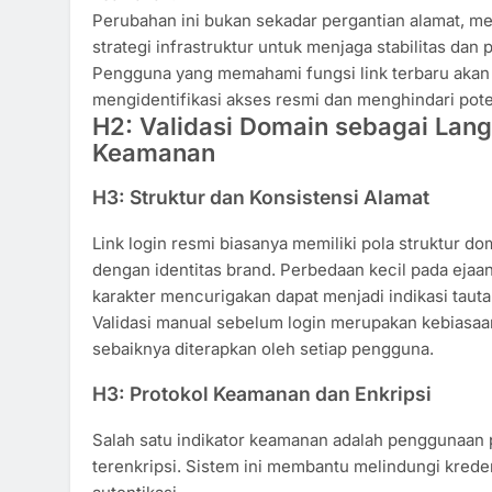
Perubahan ini bukan sekadar pergantian alamat, me
strategi infrastruktur untuk menjaga stabilitas dan 
Pengguna yang memahami fungsi link terbaru akan 
mengidentifikasi akses resmi dan menghindari poten
H2: Validasi Domain sebagai Lan
Keamanan
H3: Struktur dan Konsistensi Alamat
Link login resmi biasanya memiliki pola struktur d
dengan identitas brand. Perbedaan kecil pada ejaa
karakter mencurigakan dapat menjadi indikasi tautan
Validasi manual sebelum login merupakan kebiasaa
sebaiknya diterapkan oleh setiap pengguna.
H3: Protokol Keamanan dan Enkripsi
Salah satu indikator keamanan adalah penggunaan 
terenkripsi. Sistem ini membantu melindungi krede