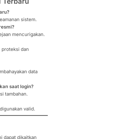
 Terbaru
aru?
keamanan sistem.
 resmi?
 ejaan mencurigakan.
 proteksi dan
embahayakan data
kan saat login?
asi tambahan.
digunakan valid.
i dapat dikaitkan