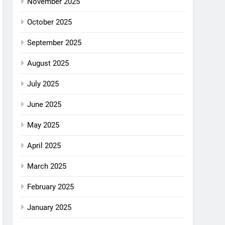
November 2025
October 2025
September 2025
August 2025
July 2025
June 2025
May 2025
April 2025
March 2025
February 2025
January 2025