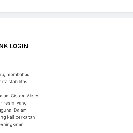
INK LOGIN
aru, membahas
rta stabilitas
dalam Sistem Akses
ur resmi yang
gguna. Dalam
ng kali berkaitan
 peningkatan