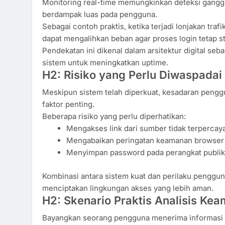
Monitoring real-time memungkinkan deteksi gang
berdampak luas pada pengguna.
Sebagai contoh praktis, ketika terjadi lonjakan trafik
dapat mengalihkan beban agar proses login tetap st
Pendekatan ini dikenal dalam arsitektur digital seb
sistem untuk meningkatkan uptime.
H2: Risiko yang Perlu Diwaspada
Meskipun sistem telah diperkuat, kesadaran pengg
faktor penting.
Beberapa risiko yang perlu diperhatikan:
Mengakses link dari sumber tidak terpercay
Mengabaikan peringatan keamanan browser
Menyimpan password pada perangkat publik
Kombinasi antara sistem kuat dan perilaku pengguna
menciptakan lingkungan akses yang lebih aman.
H2: Skenario Praktis Analisis Ke
Bayangkan seorang pengguna menerima informasi m