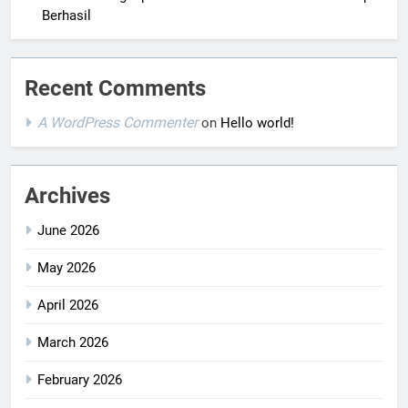
Berhasil
Recent Comments
A WordPress Commenter
on
Hello world!
Archives
June 2026
May 2026
April 2026
March 2026
February 2026