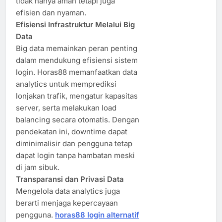
tidak hanya aman tetapi juga
efisien dan nyaman.
Efisiensi Infrastruktur Melalui Big
Data
Big data memainkan peran penting
dalam mendukung efisiensi sistem
login. Horas88 memanfaatkan data
analytics untuk memprediksi
lonjakan trafik, mengatur kapasitas
server, serta melakukan load
balancing secara otomatis. Dengan
pendekatan ini, downtime dapat
diminimalisir dan pengguna tetap
dapat login tanpa hambatan meski
di jam sibuk.
Transparansi dan Privasi Data
Mengelola data analytics juga
berarti menjaga kepercayaan
pengguna.
horas88 login alternatif