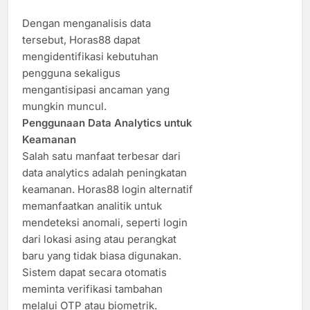
Dengan menganalisis data
tersebut, Horas88 dapat
mengidentifikasi kebutuhan
pengguna sekaligus
mengantisipasi ancaman yang
mungkin muncul.
Penggunaan Data Analytics untuk
Keamanan
Salah satu manfaat terbesar dari
data analytics adalah peningkatan
keamanan. Horas88 login alternatif
memanfaatkan analitik untuk
mendeteksi anomali, seperti login
dari lokasi asing atau perangkat
baru yang tidak biasa digunakan.
Sistem dapat secara otomatis
meminta verifikasi tambahan
melalui OTP atau biometrik.