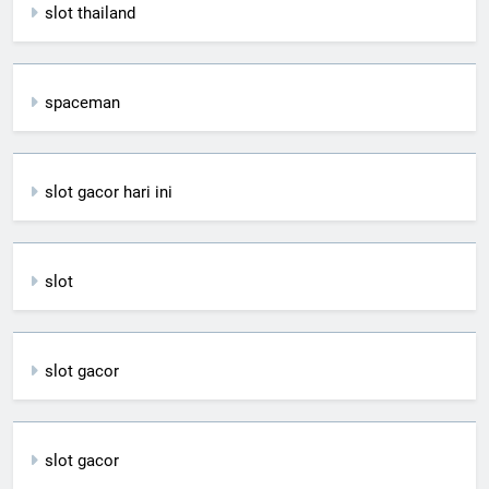
slot thailand
spaceman
slot gacor hari ini
slot
slot gacor
slot gacor