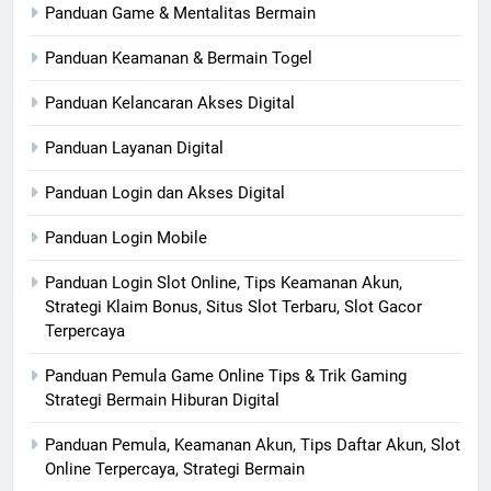
Panduan Game & Mentalitas Bermain
Panduan Keamanan & Bermain Togel
Panduan Kelancaran Akses Digital
Panduan Layanan Digital
Panduan Login dan Akses Digital
Panduan Login Mobile
Panduan Login Slot Online, Tips Keamanan Akun,
Strategi Klaim Bonus, Situs Slot Terbaru, Slot Gacor
Terpercaya
Panduan Pemula Game Online Tips & Trik Gaming
Strategi Bermain Hiburan Digital
Panduan Pemula, Keamanan Akun, Tips Daftar Akun, Slot
Online Terpercaya, Strategi Bermain