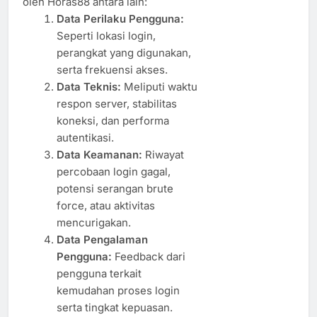
oleh Horas88 antara lain:
Data Perilaku Pengguna:
Seperti lokasi login,
perangkat yang digunakan,
serta frekuensi akses.
Data Teknis:
Meliputi waktu
respon server, stabilitas
koneksi, dan performa
autentikasi.
Data Keamanan:
Riwayat
percobaan login gagal,
potensi serangan brute
force, atau aktivitas
mencurigakan.
Data Pengalaman
Pengguna:
Feedback dari
pengguna terkait
kemudahan proses login
serta tingkat kepuasan.