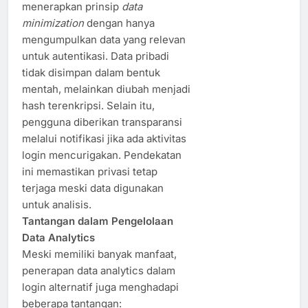
menerapkan prinsip
data
minimization
dengan hanya
mengumpulkan data yang relevan
untuk autentikasi. Data pribadi
tidak disimpan dalam bentuk
mentah, melainkan diubah menjadi
hash terenkripsi. Selain itu,
pengguna diberikan transparansi
melalui notifikasi jika ada aktivitas
login mencurigakan. Pendekatan
ini memastikan privasi tetap
terjaga meski data digunakan
untuk analisis.
Tantangan dalam Pengelolaan
Data Analytics
Meski memiliki banyak manfaat,
penerapan data analytics dalam
login alternatif juga menghadapi
beberapa tantangan: