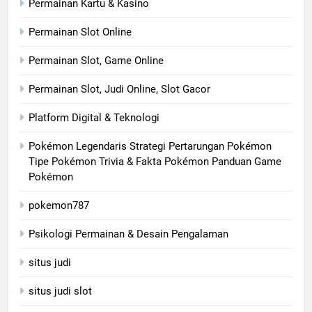
Permainan Kartu & Kasino
Permainan Slot Online
Permainan Slot, Game Online
Permainan Slot, Judi Online, Slot Gacor
Platform Digital & Teknologi
Pokémon Legendaris Strategi Pertarungan Pokémon
Tipe Pokémon Trivia & Fakta Pokémon Panduan Game
Pokémon
pokemon787
Psikologi Permainan & Desain Pengalaman
situs judi
situs judi slot