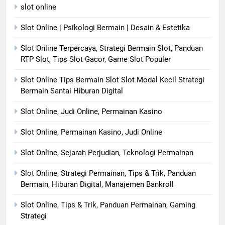
slot online
Slot Online | Psikologi Bermain | Desain & Estetika
Slot Online Terpercaya, Strategi Bermain Slot, Panduan
RTP Slot, Tips Slot Gacor, Game Slot Populer
Slot Online Tips Bermain Slot Slot Modal Kecil Strategi
Bermain Santai Hiburan Digital
Slot Online, Judi Online, Permainan Kasino
Slot Online, Permainan Kasino, Judi Online
Slot Online, Sejarah Perjudian, Teknologi Permainan
Slot Online, Strategi Permainan, Tips & Trik, Panduan
Bermain, Hiburan Digital, Manajemen Bankroll
Slot Online, Tips & Trik, Panduan Permainan, Gaming
Strategi