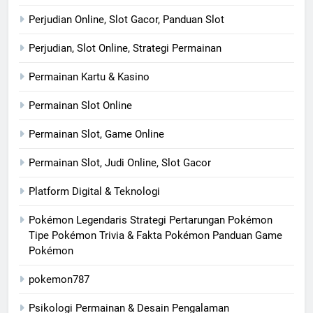
Perjudian Online, Slot Gacor, Panduan Slot
Perjudian, Slot Online, Strategi Permainan
Permainan Kartu & Kasino
Permainan Slot Online
Permainan Slot, Game Online
Permainan Slot, Judi Online, Slot Gacor
Platform Digital & Teknologi
Pokémon Legendaris Strategi Pertarungan Pokémon
Tipe Pokémon Trivia & Fakta Pokémon Panduan Game
Pokémon
pokemon787
Psikologi Permainan & Desain Pengalaman