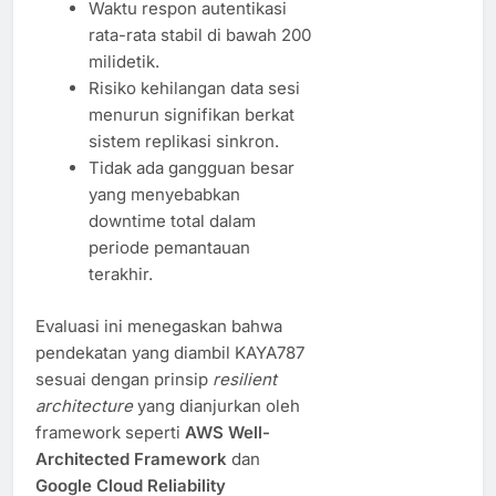
Waktu respon autentikasi
rata-rata stabil di bawah 200
milidetik.
Risiko kehilangan data sesi
menurun signifikan berkat
sistem replikasi sinkron.
Tidak ada gangguan besar
yang menyebabkan
downtime total dalam
periode pemantauan
terakhir.
Evaluasi ini menegaskan bahwa
pendekatan yang diambil KAYA787
sesuai dengan prinsip
resilient
architecture
yang dianjurkan oleh
framework seperti
AWS Well-
Architected Framework
dan
Google Cloud Reliability