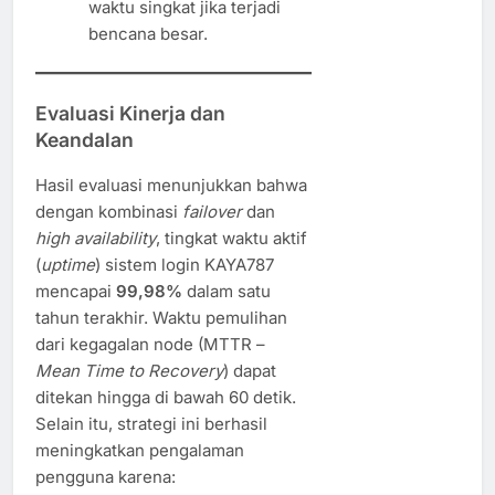
waktu singkat jika terjadi
bencana besar.
Evaluasi Kinerja dan
Keandalan
Hasil evaluasi menunjukkan bahwa
dengan kombinasi
failover
dan
high availability
, tingkat waktu aktif
(
uptime
) sistem login KAYA787
mencapai
99,98%
dalam satu
tahun terakhir. Waktu pemulihan
dari kegagalan node (MTTR –
Mean Time to Recovery
) dapat
ditekan hingga di bawah 60 detik.
Selain itu, strategi ini berhasil
meningkatkan pengalaman
pengguna karena: