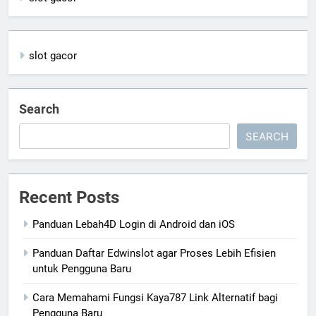
slot gacor
Search
SEARCH
Recent Posts
Panduan Lebah4D Login di Android dan iOS
Panduan Daftar Edwinslot agar Proses Lebih Efisien
untuk Pengguna Baru
Cara Memahami Fungsi Kaya787 Link Alternatif bagi
Pengguna Baru