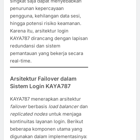
singkat saja dapat menyebabkan
penurunan kepercayaan
pengguna, kehilangan data sesi,
hingga potensi risiko keamanan.
Karena itu, arsitektur login
KAYA787 dirancang dengan lapisan
redundansi dan sistem
pemantauan yang bekerja secara
real-time.
Arsitektur Failover dalam
Sistem Login KAYA787
KAYA787 menerapkan arsitektur
failover
berbasis
load balancer
dan
replicated nodes
untuk menjaga
kontinuitas layanan login. Berikut
beberapa komponen utama yang
digunakan dalam implementasinya: