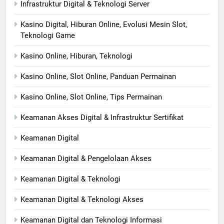
Infrastruktur Digital & Teknologi Server
Kasino Digital, Hiburan Online, Evolusi Mesin Slot,
Teknologi Game
Kasino Online, Hiburan, Teknologi
Kasino Online, Slot Online, Panduan Permainan
Kasino Online, Slot Online, Tips Permainan
Keamanan Akses Digital & Infrastruktur Sertifikat
Keamanan Digital
Keamanan Digital & Pengelolaan Akses
Keamanan Digital & Teknologi
Keamanan Digital & Teknologi Akses
Keamanan Digital dan Teknologi Informasi