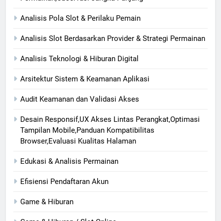
Analisis Pola Slot & Perilaku Pemain
Analisis Slot Berdasarkan Provider & Strategi Permainan
Analisis Teknologi & Hiburan Digital
Arsitektur Sistem & Keamanan Aplikasi
Audit Keamanan dan Validasi Akses
Desain Responsif,UX Akses Lintas Perangkat,Optimasi
Tampilan Mobile,Panduan Kompatibilitas
Browser,Evaluasi Kualitas Halaman
Edukasi & Analisis Permainan
Efisiensi Pendaftaran Akun
Game & Hiburan