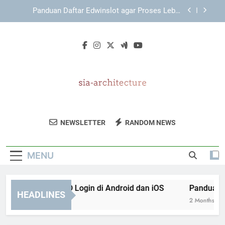
Skip
Cara Memahami Fungsi Kaya787 Link Alternatif
to
bagi Pengguna Baru
content
Cara Mengatasi Edwinslot Alternatif yang Sulit
Dibuka dengan Langkah Aman dan Terarah
Panduan Lebah4D Login di Android dan iOS
Panduan Daftar Edwinslot agar Proses Lebih
Efisien untuk Pengguna Baru
Cara Memahami Fungsi Kaya787 Link Alternatif
bagi Pengguna Baru
SIA Architecture
Jasa Desain Arsitektur Profesional Untuk
Cara Mengatasi Edwinslot Alternatif yang Sulit
NEWSLETTER
RANDOM NEWS
Dibuka dengan Langkah Aman dan Terarah
Proyek Bangunan Anda Dari SIA
Architecture. Kreativitas Dan Kualitas Dalam
MENU
Setiap Karya.
anduan Lebah4D Login di Android dan iOS
Panduan Daft
HEADLINES
 Months Ago
2 Months Ago