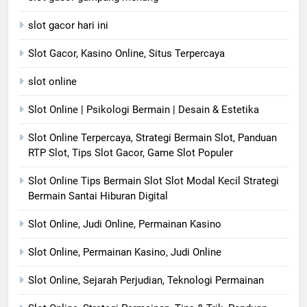
slot gacor hari ini
Slot Gacor, Kasino Online, Situs Terpercaya
slot online
Slot Online | Psikologi Bermain | Desain & Estetika
Slot Online Terpercaya, Strategi Bermain Slot, Panduan
RTP Slot, Tips Slot Gacor, Game Slot Populer
Slot Online Tips Bermain Slot Slot Modal Kecil Strategi
Bermain Santai Hiburan Digital
Slot Online, Judi Online, Permainan Kasino
Slot Online, Permainan Kasino, Judi Online
Slot Online, Sejarah Perjudian, Teknologi Permainan