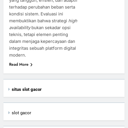
yang tangguh, efisien, dan adaptif
terhadap perubahan beban serta
kondisi sistem. Evaluasi ini
membuktikan bahwa strategi
high
availability
bukan sekadar opsi
teknis, tetapi elemen penting
dalam menjaga kepercayaan dan
integritas sebuah platform digital
modern.
Read More
situs slot gacor
slot gacor