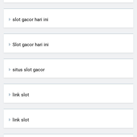
slot gacor hari ini
Slot gacor hari ini
situs slot gacor
link slot
link slot