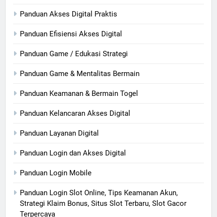
Panduan Akses Digital Praktis
Panduan Efisiensi Akses Digital
Panduan Game / Edukasi Strategi
Panduan Game & Mentalitas Bermain
Panduan Keamanan & Bermain Togel
Panduan Kelancaran Akses Digital
Panduan Layanan Digital
Panduan Login dan Akses Digital
Panduan Login Mobile
Panduan Login Slot Online, Tips Keamanan Akun,
Strategi Klaim Bonus, Situs Slot Terbaru, Slot Gacor
Terpercaya