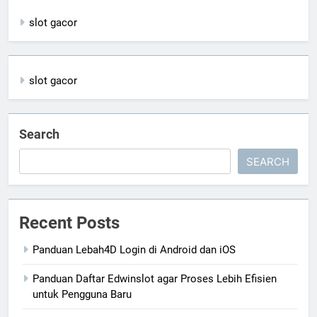
slot gacor
slot gacor
Search
SEARCH
Recent Posts
Panduan Lebah4D Login di Android dan iOS
Panduan Daftar Edwinslot agar Proses Lebih Efisien
untuk Pengguna Baru