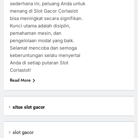
sederhana ini, peluang Anda untuk
menang di Slot Gacor Corlaslot
bisa meningkat secara signifikan.
Kunci utama adalah disiplin,
pemahaman mesin, dan
pengelolaan modal yang baik.
Selamat mencoba dan semoga
keberuntungan selalu menyertai
Anda di setiap putaran Slot
Corlaslot!
Read More
situs slot gacor
slot gacor