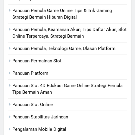
Panduan Pemula Game Online Tips & Trik Gaming
Strategi Bermain Hiburan Digital
Panduan Pemula, Keamanan Akun, Tips Daftar Akun, Slot
Online Terpercaya, Strategi Bermain
Panduan Pemula, Teknologi Game, Ulasan Platform
Panduan Permainan Slot
Panduan Platform
Panduan Slot 4D Edukasi Game Online Strategi Pemula
Tips Bermain Aman
Panduan Slot Online
Panduan Stabilitas Jaringan
Pengalaman Mobile Digital