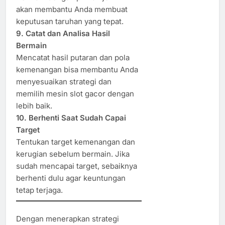
akan membantu Anda membuat
keputusan taruhan yang tepat.
9. Catat dan Analisa Hasil
Bermain
Mencatat hasil putaran dan pola
kemenangan bisa membantu Anda
menyesuaikan strategi dan
memilih mesin slot gacor dengan
lebih baik.
10. Berhenti Saat Sudah Capai
Target
Tentukan target kemenangan dan
kerugian sebelum bermain. Jika
sudah mencapai target, sebaiknya
berhenti dulu agar keuntungan
tetap terjaga.
Dengan menerapkan strategi