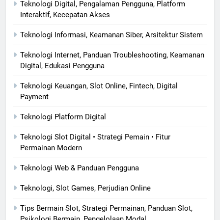
Teknologi Digital, Pengalaman Pengguna, Platform
Interaktif, Kecepatan Akses
Teknologi Informasi, Keamanan Siber, Arsitektur Sistem
Teknologi Internet, Panduan Troubleshooting, Keamanan
Digital, Edukasi Pengguna
Teknologi Keuangan, Slot Online, Fintech, Digital
Payment
Teknologi Platform Digital
Teknologi Slot Digital • Strategi Pemain • Fitur
Permainan Modern
Teknologi Web & Panduan Pengguna
Teknologi, Slot Games, Perjudian Online
Tips Bermain Slot, Strategi Permainan, Panduan Slot,
Psikologi Bermain, Pengelolaan Modal