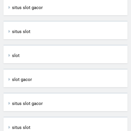
situs slot gacor
situs slot
slot
slot gacor
situs slot gacor
situs slot