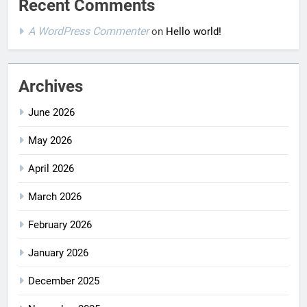
Recent Comments
A WordPress Commenter
on
Hello world!
Archives
June 2026
May 2026
April 2026
March 2026
February 2026
January 2026
December 2025