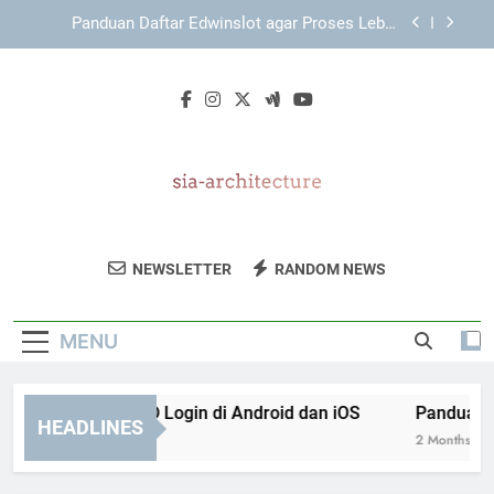
Skip
Cara Memahami Fungsi Kaya787 Link Alternatif
to
bagi Pengguna Baru
content
Cara Mengatasi Edwinslot Alternatif yang Sulit
Dibuka dengan Langkah Aman dan Terarah
Panduan Lebah4D Login di Android dan iOS
Panduan Daftar Edwinslot agar Proses Lebih
Efisien untuk Pengguna Baru
Cara Memahami Fungsi Kaya787 Link Alternatif
bagi Pengguna Baru
SIA Architecture
Jasa Desain Arsitektur Profesional Untuk
Cara Mengatasi Edwinslot Alternatif yang Sulit
NEWSLETTER
RANDOM NEWS
Dibuka dengan Langkah Aman dan Terarah
Proyek Bangunan Anda Dari SIA
Architecture. Kreativitas Dan Kualitas Dalam
MENU
Setiap Karya.
anduan Lebah4D Login di Android dan iOS
Panduan Daft
HEADLINES
 Months Ago
2 Months Ago