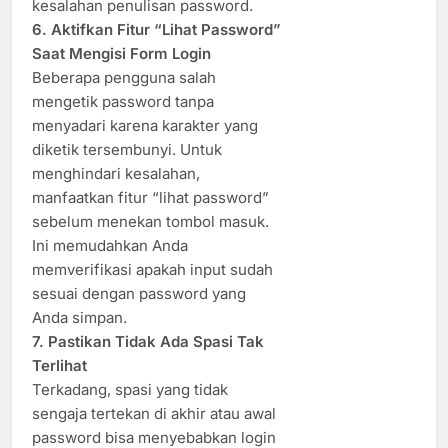
kesalahan penulisan password.
6. Aktifkan Fitur “Lihat Password”
Saat Mengisi Form Login
Beberapa pengguna salah
mengetik password tanpa
menyadari karena karakter yang
diketik tersembunyi. Untuk
menghindari kesalahan,
manfaatkan fitur “lihat password”
sebelum menekan tombol masuk.
Ini memudahkan Anda
memverifikasi apakah input sudah
sesuai dengan password yang
Anda simpan.
7. Pastikan Tidak Ada Spasi Tak
Terlihat
Terkadang, spasi yang tidak
sengaja tertekan di akhir atau awal
password bisa menyebabkan login