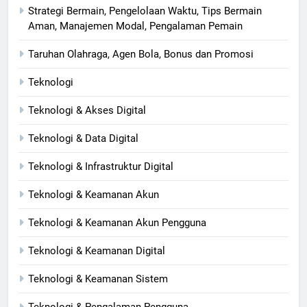
Strategi Bermain, Pengelolaan Waktu, Tips Bermain
Aman, Manajemen Modal, Pengalaman Pemain
Taruhan Olahraga, Agen Bola, Bonus dan Promosi
Teknologi
Teknologi & Akses Digital
Teknologi & Data Digital
Teknologi & Infrastruktur Digital
Teknologi & Keamanan Akun
Teknologi & Keamanan Akun Pengguna
Teknologi & Keamanan Digital
Teknologi & Keamanan Sistem