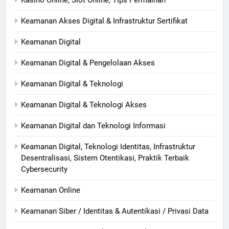
Kasino Online, Slot Online, Tips Permainan
Keamanan Akses Digital & Infrastruktur Sertifikat
Keamanan Digital
Keamanan Digital & Pengelolaan Akses
Keamanan Digital & Teknologi
Keamanan Digital & Teknologi Akses
Keamanan Digital dan Teknologi Informasi
Keamanan Digital, Teknologi Identitas, Infrastruktur
Desentralisasi, Sistem Otentikasi, Praktik Terbaik
Cybersecurity
Keamanan Online
Keamanan Siber / Identitas & Autentikasi / Privasi Data