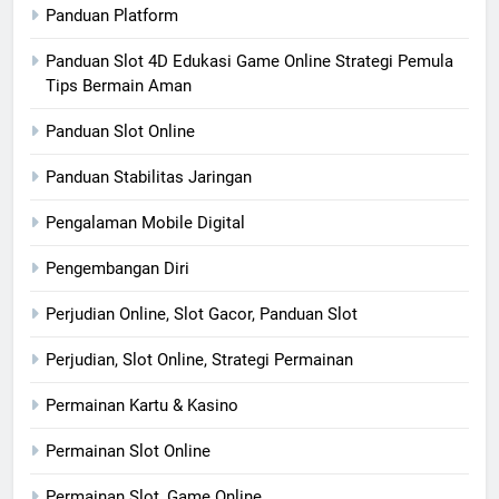
Panduan Platform
Panduan Slot 4D Edukasi Game Online Strategi Pemula
Tips Bermain Aman
Panduan Slot Online
Panduan Stabilitas Jaringan
Pengalaman Mobile Digital
Pengembangan Diri
Perjudian Online, Slot Gacor, Panduan Slot
Perjudian, Slot Online, Strategi Permainan
Permainan Kartu & Kasino
Permainan Slot Online
Permainan Slot, Game Online