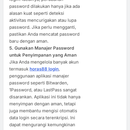
password dilakukan hanya jika ada
alasan kuat seperti deteksi
aktivitas mencurigakan atau lupa
password. Jika perlu mengganti,
pastikan Anda mencatat password
baru dengan aman.
5. Gunakan Manajer Password
untuk Penyimpanan yang Aman
Jika Anda mengelola banyak akun
termasuk
horas88 login
,
penggunaan aplikasi manajer
password seperti Bitwarden,
1Password, atau LastPass sangat
disarankan. Aplikasi ini tidak hanya
menyimpan dengan aman, tetapi
juga membantu mengisi otomatis
data login secara terenkripsi. Ini
dapat mengurangi kemungkinan