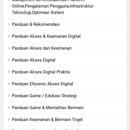
Online,Pengalaman Pengguna,Infrastruktur
Teknologi,Optimasi Sistem
Panduan & Rekomendasi
Panduan Akses & Keamanan Digital
Panduan Akses dan Keamanan
Panduan Akses Digital
Panduan Akses Digital Praktis
Panduan Efisiensi Akses Digital
Panduan Game / Edukasi Strategi
Panduan Game & Mentalitas Bermain
Panduan Keamanan & Bermain Togel