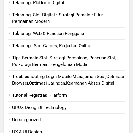
Teknologi Platform Digital
Teknologi Slot Digital • Strategi Pemain • Fitur
Permainan Modern
Teknologi Web & Panduan Pengguna
Teknologi, Slot Games, Perjudian Online
Tips Bermain Slot, Strategi Permainan, Panduan Slot,
Psikologi Bermain, Pengelolaan Modal
Troubleshooting Login Mobile,Manajemen Sesi,Optimasi
Browser,Optimasi Jaringan,Keamanan Akses Digital
Tutorial Registrasi Platform
UI/UX Design & Technology
Uncategorized
UX & UI Design