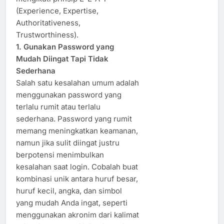
(Experience, Expertise,
Authoritativeness,
Trustworthiness).
1. Gunakan Password yang
Mudah Diingat Tapi Tidak
Sederhana
Salah satu kesalahan umum adalah
menggunakan password yang
terlalu rumit atau terlalu
sederhana. Password yang rumit
memang meningkatkan keamanan,
namun jika sulit diingat justru
berpotensi menimbulkan
kesalahan saat login. Cobalah buat
kombinasi unik antara huruf besar,
huruf kecil, angka, dan simbol
yang mudah Anda ingat, seperti
menggunakan akronim dari kalimat