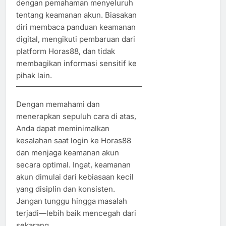
dengan pemahaman menyeluruh
tentang keamanan akun. Biasakan
diri membaca panduan keamanan
digital, mengikuti pembaruan dari
platform Horas88, dan tidak
membagikan informasi sensitif ke
pihak lain.
Dengan memahami dan
menerapkan sepuluh cara di atas,
Anda dapat meminimalkan
kesalahan saat login ke Horas88
dan menjaga keamanan akun
secara optimal. Ingat, keamanan
akun dimulai dari kebiasaan kecil
yang disiplin dan konsisten.
Jangan tunggu hingga masalah
terjadi—lebih baik mencegah dari
sekarang.