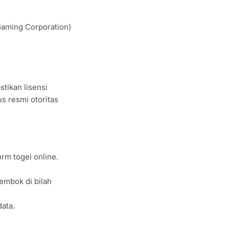
aming Corporation)
stikan lisensi
s resmi otoritas
rm togel online.
mbok di bilah
data.