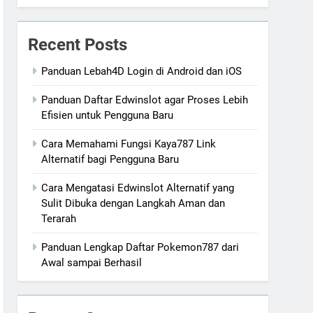
Recent Posts
Panduan Lebah4D Login di Android dan iOS
Panduan Daftar Edwinslot agar Proses Lebih
Efisien untuk Pengguna Baru
Cara Memahami Fungsi Kaya787 Link
Alternatif bagi Pengguna Baru
Cara Mengatasi Edwinslot Alternatif yang
Sulit Dibuka dengan Langkah Aman dan
Terarah
Panduan Lengkap Daftar Pokemon787 dari
Awal sampai Berhasil