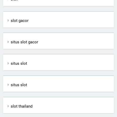
slot gacor
situs slot gacor
situs slot
situs slot
slot thailand