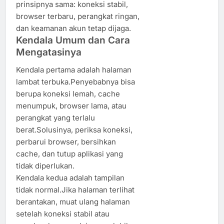
prinsipnya sama: koneksi stabil,
browser terbaru, perangkat ringan,
dan keamanan akun tetap dijaga.
Kendala Umum dan Cara
Mengatasinya
Kendala pertama adalah halaman
lambat terbuka.Penyebabnya bisa
berupa koneksi lemah, cache
menumpuk, browser lama, atau
perangkat yang terlalu
berat.Solusinya, periksa koneksi,
perbarui browser, bersihkan
cache, dan tutup aplikasi yang
tidak diperlukan.
Kendala kedua adalah tampilan
tidak normal.Jika halaman terlihat
berantakan, muat ulang halaman
setelah koneksi stabil atau