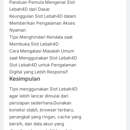
Panduan Pemula Mengenal Slot
Lebah4D dari Dasar
Keunggulan Slot Lebah4D dalam
Memberikan Pengalaman Akses
Nyaman
Tips Menghindari Kendala saat
Membuka Slot Lebah4D
Cara Mengatasi Masalah Umum
saat Menggunakan Slot Lebah4D
Slot Lebah4D untuk Pengalaman
Digital yang Lebih Responsif
Kesimpulan
Tips menggunakan Slot Lebah4D
agar lebih lancar dimulai dari
persiapan sederhana.Gunakan
koneksi stabil, browser terbaru,
perangkat yang ringan, cache yang
bersih, dan data akun yang