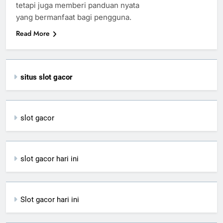
tetapi juga memberi panduan nyata
yang bermanfaat bagi pengguna.
Read More
situs slot gacor
slot gacor
slot gacor hari ini
Slot gacor hari ini