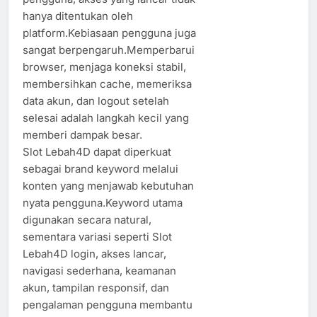
hanya ditentukan oleh
platform.Kebiasaan pengguna juga
sangat berpengaruh.Memperbarui
browser, menjaga koneksi stabil,
membersihkan cache, memeriksa
data akun, dan logout setelah
selesai adalah langkah kecil yang
memberi dampak besar.
Slot Lebah4D dapat diperkuat
sebagai brand keyword melalui
konten yang menjawab kebutuhan
nyata pengguna.Keyword utama
digunakan secara natural,
sementara variasi seperti Slot
Lebah4D login, akses lancar,
navigasi sederhana, keamanan
akun, tampilan responsif, dan
pengalaman pengguna membantu