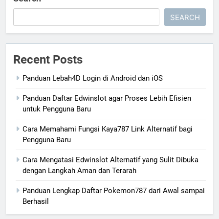
SEARCH
Recent Posts
Panduan Lebah4D Login di Android dan iOS
Panduan Daftar Edwinslot agar Proses Lebih Efisien
untuk Pengguna Baru
Cara Memahami Fungsi Kaya787 Link Alternatif bagi
Pengguna Baru
Cara Mengatasi Edwinslot Alternatif yang Sulit Dibuka
dengan Langkah Aman dan Terarah
Panduan Lengkap Daftar Pokemon787 dari Awal sampai
Berhasil