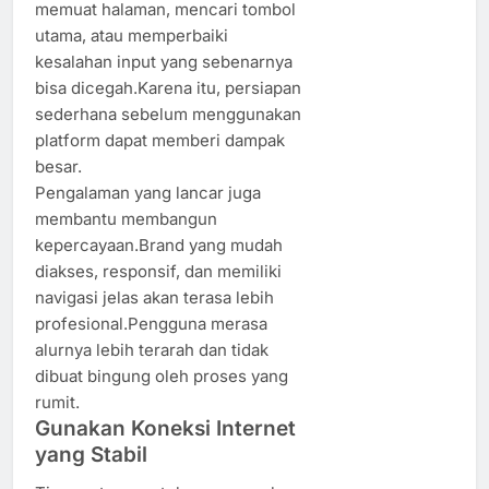
memuat halaman, mencari tombol
utama, atau memperbaiki
kesalahan input yang sebenarnya
bisa dicegah.Karena itu, persiapan
sederhana sebelum menggunakan
platform dapat memberi dampak
besar.
Pengalaman yang lancar juga
membantu membangun
kepercayaan.Brand yang mudah
diakses, responsif, dan memiliki
navigasi jelas akan terasa lebih
profesional.Pengguna merasa
alurnya lebih terarah dan tidak
dibuat bingung oleh proses yang
rumit.
Gunakan Koneksi Internet
yang Stabil