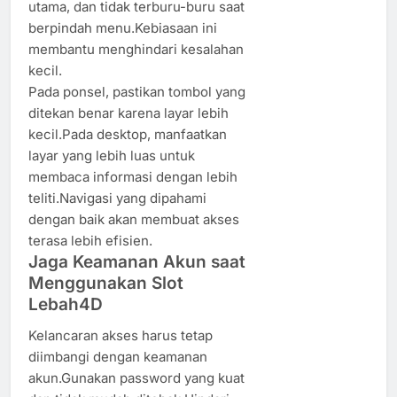
utama, dan tidak terburu-buru saat
berpindah menu.Kebiasaan ini
membantu menghindari kesalahan
kecil.
Pada ponsel, pastikan tombol yang
ditekan benar karena layar lebih
kecil.Pada desktop, manfaatkan
layar yang lebih luas untuk
membaca informasi dengan lebih
teliti.Navigasi yang dipahami
dengan baik akan membuat akses
terasa lebih efisien.
Jaga Keamanan Akun saat
Menggunakan Slot
Lebah4D
Kelancaran akses harus tetap
diimbangi dengan keamanan
akun.Gunakan password yang kuat