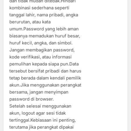
dan tidak mudah ditebak.Hindari
kombinasi sederhana seperti
tanggal lahir, nama pribadi, angka
berurutan, atau kata
umum.Password yang lebih aman
biasanya memadukan huruf besar,
huruf kecil, angka, dan simbol.
Jangan membagikan password,
kode verifikasi, atau informasi
pemulihan kepada siapa pun.Data
tersebut bersifat pribadi dan harus
tetap berada dalam kendali pemilik
akun.Jika menggunakan perangkat
bersama, jangan menyimpan
password di browser.
Setelah selesai menggunakan
akun, logout agar sesi tidak
tertinggal.Kebiasaan ini penting,
terutama jika perangkat dipakai