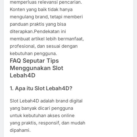
memperluas relevansi pencarian.
Konten yang baik tidak hanya
mengulang brand, tetapi memberi
panduan praktis yang bisa
diterapkan.Pendekatan ini
membuat artikel lebih bermanfaat,
profesional, dan sesuai dengan
kebutuhan pengguna.
FAQ Seputar Tips
Menggunakan Slot
Lebah4D
1. Apa itu Slot Lebah4D?
Slot Lebah4D adalah brand digital
yang banyak dicari pengguna
untuk kebutuhan akses online
yang praktis, responsif, dan mudah
dipahami.