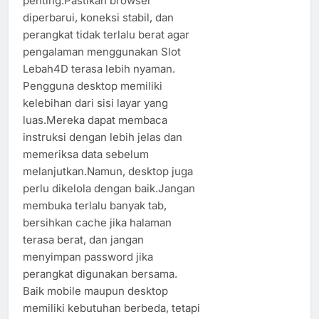
penting.Pastikan browser
diperbarui, koneksi stabil, dan
perangkat tidak terlalu berat agar
pengalaman menggunakan Slot
Lebah4D terasa lebih nyaman.
Pengguna desktop memiliki
kelebihan dari sisi layar yang
luas.Mereka dapat membaca
instruksi dengan lebih jelas dan
memeriksa data sebelum
melanjutkan.Namun, desktop juga
perlu dikelola dengan baik.Jangan
membuka terlalu banyak tab,
bersihkan cache jika halaman
terasa berat, dan jangan
menyimpan password jika
perangkat digunakan bersama.
Baik mobile maupun desktop
memiliki kebutuhan berbeda, tetapi