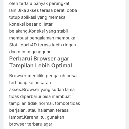
oleh terlalu banyak perangkat
lain.Jika akses terasa berat, coba
tutup aplikasi yang memakai
koneksi besar di latar
belakang.Koneksi yang stabil
membuat pengalaman membuka
Slot Lebah4D terasa lebih ringan
dan minim gangguan.
Perbarui Browser agar
Tampilan Lebih Optimal
Browser memiliki pengaruh besar
terhadap kelancaran
akses.Browser yang sudah lama
tidak diperbarui bisa membuat
tampilan tidak normal, tombol tidak
berjalan, atau halaman terasa
lambat.Karena itu, gunakan
browser terbaru agar