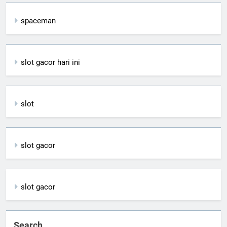
spaceman
slot gacor hari ini
slot
slot gacor
slot gacor
Search