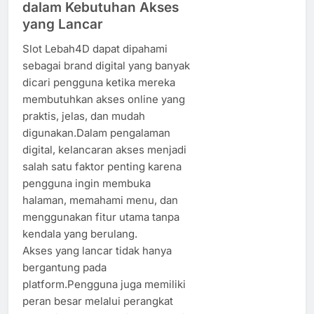
dalam Kebutuhan Akses
yang Lancar
Slot Lebah4D dapat dipahami
sebagai brand digital yang banyak
dicari pengguna ketika mereka
membutuhkan akses online yang
praktis, jelas, dan mudah
digunakan.Dalam pengalaman
digital, kelancaran akses menjadi
salah satu faktor penting karena
pengguna ingin membuka
halaman, memahami menu, dan
menggunakan fitur utama tanpa
kendala yang berulang.
Akses yang lancar tidak hanya
bergantung pada
platform.Pengguna juga memiliki
peran besar melalui perangkat