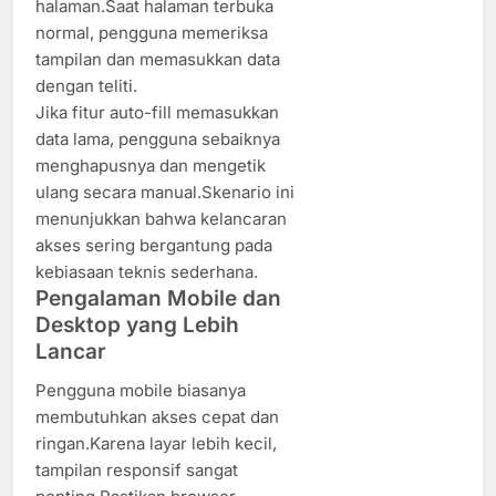
halaman.Saat halaman terbuka
normal, pengguna memeriksa
tampilan dan memasukkan data
dengan teliti.
Jika fitur auto-fill memasukkan
data lama, pengguna sebaiknya
menghapusnya dan mengetik
ulang secara manual.Skenario ini
menunjukkan bahwa kelancaran
akses sering bergantung pada
kebiasaan teknis sederhana.
Pengalaman Mobile dan
Desktop yang Lebih
Lancar
Pengguna mobile biasanya
membutuhkan akses cepat dan
ringan.Karena layar lebih kecil,
tampilan responsif sangat