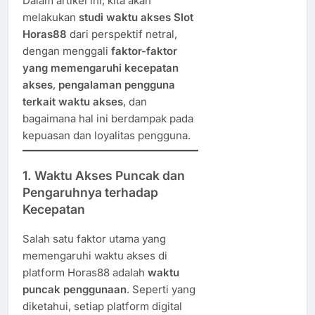
Dalam artikel ini, kita akan
melakukan
studi waktu akses Slot
Horas88
dari perspektif netral,
dengan menggali
faktor-faktor
yang memengaruhi kecepatan
akses
,
pengalaman pengguna
terkait waktu akses
, dan
bagaimana hal ini berdampak pada
kepuasan dan loyalitas pengguna.
1.
Waktu Akses Puncak dan
Pengaruhnya terhadap
Kecepatan
Salah satu faktor utama yang
memengaruhi waktu akses di
platform Horas88 adalah
waktu
puncak penggunaan
. Seperti yang
diketahui, setiap platform digital