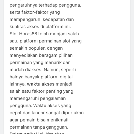
pengaruhnya terhadap pengguna,
serta faktor-faktor yang
mempengaruhi kecepatan dan
kualitas akses di platform ini.
Slot Horas88 telah menjadi salah
satu platform permainan slot yang
semakin populer, dengan
menyediakan beragam pilihan
permainan yang menarik dan
mudah diakses. Namun, seperti
halnya banyak platform digital
lainnya,
waktu akses
menjadi
salah satu faktor penting yang
memengaruhi pengalaman
pengguna. Waktu akses yang
cepat dan lancar sangat diperlukan
agar pemain bisa menikmati
permainan tanpa gangguan.