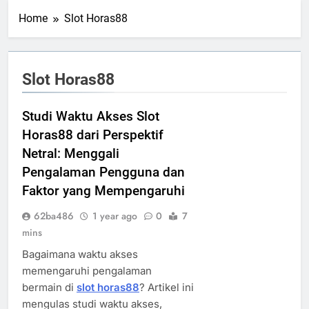
Home
Slot Horas88
Slot Horas88
Studi Waktu Akses Slot
Horas88 dari Perspektif
Netral: Menggali
Pengalaman Pengguna dan
Faktor yang Mempengaruhi
62ba486
1 year ago
0
7
mins
Bagaimana waktu akses
memengaruhi pengalaman
bermain di
slot horas88
? Artikel ini
mengulas studi waktu akses,