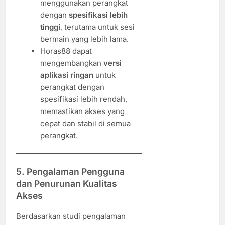
menggunakan perangkat
dengan
spesifikasi lebih
tinggi
, terutama untuk sesi
bermain yang lebih lama.
Horas88 dapat
mengembangkan
versi
aplikasi ringan
untuk
perangkat dengan
spesifikasi lebih rendah,
memastikan akses yang
cepat dan stabil di semua
perangkat.
5.
Pengalaman Pengguna
dan Penurunan Kualitas
Akses
Berdasarkan studi pengalaman