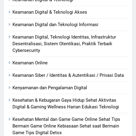
Keamanan Digital & Teknologi Akses
Keamanan Digital dan Teknologi Informasi
Keamanan Digital, Teknologi Identitas, Infrastruktur
Desentralisasi, Sistem Otentikasi, Praktik Terbaik
Cybersecurity
Keamanan Online
Keamanan Siber / Identitas & Autentikasi / Privasi Data
Kenyamanan dan Pengalaman Digital
Kesehatan & Kebugaran Gaya Hidup Sehat Aktivitas
Digital & Gaming Wellness Harian Edukasi Teknologi
Kesehatan Mental dan Game Game Online Sehat Tips
Bermain Game Online Kebiasaan Sehat saat Bermain
Game Tips Digital Detox