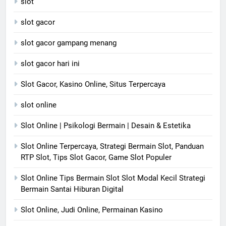
slot
slot gacor
slot gacor gampang menang
slot gacor hari ini
Slot Gacor, Kasino Online, Situs Terpercaya
slot online
Slot Online | Psikologi Bermain | Desain & Estetika
Slot Online Terpercaya, Strategi Bermain Slot, Panduan
RTP Slot, Tips Slot Gacor, Game Slot Populer
Slot Online Tips Bermain Slot Slot Modal Kecil Strategi
Bermain Santai Hiburan Digital
Slot Online, Judi Online, Permainan Kasino