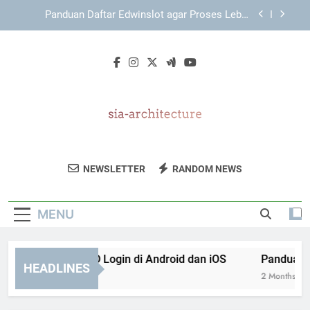
Skip
Cara Memahami Fungsi Kaya787 Link Alternatif
to
bagi Pengguna Baru
content
Cara Mengatasi Edwinslot Alternatif yang Sulit
Dibuka dengan Langkah Aman dan Terarah
Panduan Lebah4D Login di Android dan iOS
Panduan Daftar Edwinslot agar Proses Lebih
Efisien untuk Pengguna Baru
Cara Memahami Fungsi Kaya787 Link Alternatif
bagi Pengguna Baru
SIA Architecture
Jasa Desain Arsitektur Profesional Untuk
Cara Mengatasi Edwinslot Alternatif yang Sulit
NEWSLETTER
RANDOM NEWS
Dibuka dengan Langkah Aman dan Terarah
Proyek Bangunan Anda Dari SIA
Architecture. Kreativitas Dan Kualitas Dalam
MENU
Setiap Karya.
anduan Lebah4D Login di Android dan iOS
Panduan Dafta
HEADLINES
Months Ago
2 Months Ago