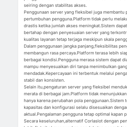
seiring dengan stabilitas akses.
Penggunaan server yang fleksibel juga membantu 
pertumbuhan pengguna.Platform tidak perlu mela
drastis ketika jumlah akses meningkat.Sistem dap
bertahap dengan penyesuaian server yang terkontro
kualitas layanan tetap terjaga meskipun skala pen
Dalam penggunaan jangka panjang,fleksibilitas pen
membangun rasa percaya.Platform terasa lebih si
berbagai kondisi.Pengguna merasa sistem dapat di
mampu menyesuaikan diri tanpa menimbulkan gan
mendadak.Kepercayaan ini terbentuk melalui peng
stabil dan konsisten.
Selain itu,pengaturan server yang fleksibel mend
merata di berbagai jam.Platform tidak menunjukkan
hanya karena perubahan pola penggunaan.Sistem t
kapasitas dan konfigurasi selalu disesuaikan denga
aktual.Pengalaman pengguna tetap optimal kapan p
Secara keseluruhan,alternatif Corlaslot dengan pe