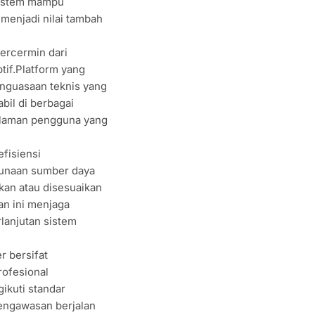
sistem mampu
menjadi nilai tambah
ercermin dari
if.Platform yang
enguasaan teknis yang
bil di berbagai
alaman pengguna yang
fisiensi
gunaan sumber daya
kan atau disesuaikan
an ini menjaga
lanjutan sistem
r bersifat
profesional
ikuti standar
pengawasan berjalan