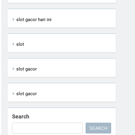
slot gacor hari ini
slot
slot gacor
slot gacor
Search
SEARCH