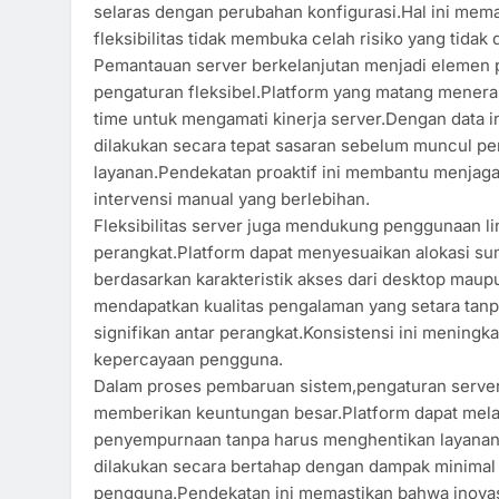
selaras dengan perubahan konfigurasi.Hal ini mem
fleksibilitas tidak membuka celah risiko yang tidak 
Pemantauan server berkelanjutan menjadi elemen 
pengaturan fleksibel.Platform yang matang menera
time untuk mengamati kinerja server.Dengan data i
dilakukan secara tepat sasaran sebelum muncul pe
layanan.Pendekatan proaktif ini membantu menjaga s
intervensi manual yang berlebihan.
Fleksibilitas server juga mendukung penggunaan li
perangkat.Platform dapat menyesuaikan alokasi s
berdasarkan karakteristik akses dari desktop mau
mendapatkan kualitas pengalaman yang setara tan
signifikan antar perangkat.Konsistensi ini mening
kepercayaan pengguna.
Dalam proses pembaruan sistem,pengaturan server 
memberikan keuntungan besar.Platform dapat mel
penyempurnaan tanpa harus menghentikan layana
dilakukan secara bertahap dengan dampak minimal
pengguna.Pendekatan ini memastikan bahwa inovasi