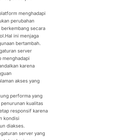
platform menghadapi
kukan perubahan
at berkembang secara
l.Hal ini menjaga
ggunaan bertambah.
gaturan server
ap menghadapi
andalkan karena
gguan
alaman akses yang
ukung performa yang
 penurunan kualitas
etap responsif karena
n kondisi
un diakses.
ngaturan server yang