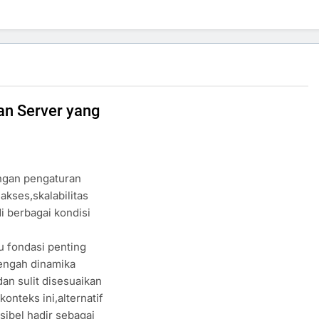
an Server yang
gan pengaturan
 akses,skalabilitas
 berbagai kondisi
u fondasi penting
tengah dinamika
an sulit disesuaikan
onteks ini,alternatif
sibel hadir sebagai