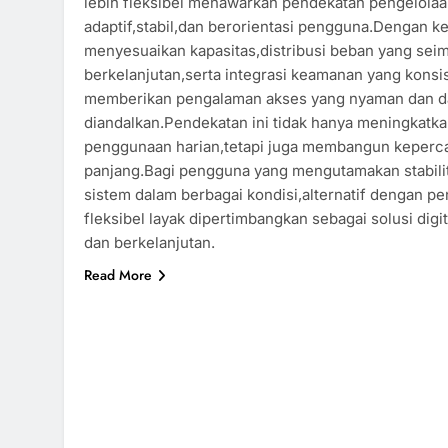
lebih fleksibel menawarkan pendekatan pengelolaa
adaptif,stabil,dan berorientasi pengguna.Dengan
menyesuaikan kapasitas,distribusi beban yang se
berkelanjutan,serta integrasi keamanan yang kons
memberikan pengalaman akses yang nyaman dan d
diandalkan.Pendekatan ini tidak hanya meningkatka
penggunaan harian,tetapi juga membangun keperc
panjang.Bagi pengguna yang mengutamakan stabili
sistem dalam berbagai kondisi,alternatif dengan p
fleksibel layak dipertimbangkan sebagai solusi digi
dan berkelanjutan.
Read More