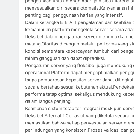
penggunaan untuk menghindari jam sibuk karena 
menyesuaikan diri secara otomatis.Kenyamanan ini 
penting bagi penggunaan harian yang intensif.
Dalam kerangka E-E-A-T,pengalaman dan keahlian t
kemampuan platform mengelola server secara adapt
fleksibel dalam pengaturan server menunjukkan p
matang.Otoritas dibangun melalui performa yang sta
kondisi,sementara kepercayaan tumbuh dari peng
minim gangguan dan dapat diprediksi.
Pengaturan server yang fleksibel juga mendukung e
operasional.Platform dapat mengoptimalkan peng
tanpa pemborosan.Kapasitas server dapat ditingkat
secara bertahap sesuai kebutuhan aktual.Pendekat
performa tetap optimal sekaligus mendukung keber
dalam jangka panjang.
Keamanan sistem tetap terintegrasi meskipun serve
fleksibel.Alternatif Corlaslot yang dikelola secara 
memastikan bahwa setiap penyesuaian server meng
perlindungan yang konsisten.Proses validasi dan 