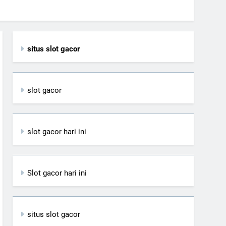
situs slot gacor
slot gacor
slot gacor hari ini
Slot gacor hari ini
situs slot gacor