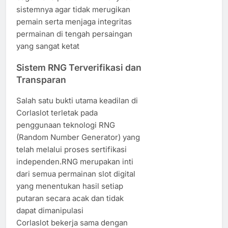
sistemnya agar tidak merugikan
pemain serta menjaga integritas
permainan di tengah persaingan
yang sangat ketat
Sistem RNG Terverifikasi dan
Transparan
Salah satu bukti utama keadilan di
Corlaslot terletak pada
penggunaan teknologi RNG
(Random Number Generator) yang
telah melalui proses sertifikasi
independen.RNG merupakan inti
dari semua permainan slot digital
yang menentukan hasil setiap
putaran secara acak dan tidak
dapat dimanipulasi
Corlaslot bekerja sama dengan