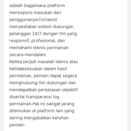
adalah bagaimana platform
merespons masukan dari
penggunanya.Corlaslot
menyediakan sistem dukungan
pelanggan 24/7 dengan tim yang
responsif, profesional, dan
memahami teknis permainan
secara mendalam
Ketika terjadi masalah teknis atau
ketidaksesuaian dalam hasil
permainan, pemain dapat segera
menghubungi tim dukungan dan
mendapatkan penjelasan objektif
disertai transparansi log
permainan.Hal ini sangat jarang
ditemukan di platform lain yang
sering mengabaikan keluhan
pemain