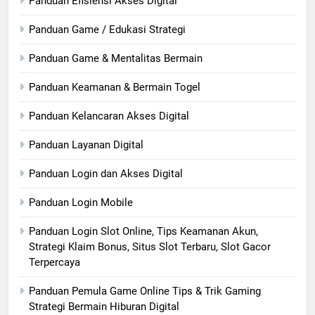
Panduan Efisiensi Akses Digital
Panduan Game / Edukasi Strategi
Panduan Game & Mentalitas Bermain
Panduan Keamanan & Bermain Togel
Panduan Kelancaran Akses Digital
Panduan Layanan Digital
Panduan Login dan Akses Digital
Panduan Login Mobile
Panduan Login Slot Online, Tips Keamanan Akun,
Strategi Klaim Bonus, Situs Slot Terbaru, Slot Gacor
Terpercaya
Panduan Pemula Game Online Tips & Trik Gaming
Strategi Bermain Hiburan Digital