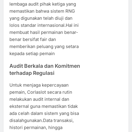
lembaga audit pihak ketiga yang
memastikan bahwa sistem RNG
yang digunakan telah diuji dan
lolos standar internasional.Hal ini
membuat hasil permainan benar-
benar bersifat fair dan
memberikan peluang yang setara
kepada setiap pemain
Audit Berkala dan Komitmen
terhadap Regulasi
Untuk menjaga kepercayaan
pemain, Corlaslot secara rutin
melakukan audit internal dan
eksternal guna memastikan tidak
ada celah dalam sistem yang bisa
disalahgunakan.Data transaksi,
histori permainan, hingga