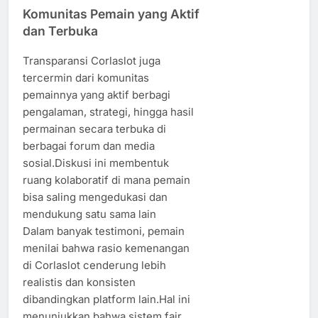
Komunitas Pemain yang Aktif
dan Terbuka
Transparansi Corlaslot juga
tercermin dari komunitas
pemainnya yang aktif berbagi
pengalaman, strategi, hingga hasil
permainan secara terbuka di
berbagai forum dan media
sosial.Diskusi ini membentuk
ruang kolaboratif di mana pemain
bisa saling mengedukasi dan
mendukung satu sama lain
Dalam banyak testimoni, pemain
menilai bahwa rasio kemenangan
di Corlaslot cenderung lebih
realistis dan konsisten
dibandingkan platform lain.Hal ini
menunjukkan bahwa sistem fair