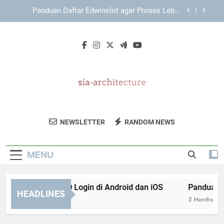
Skip
Cara Memahami Fungsi Kaya787 Link Alternatif
to
bagi Pengguna Baru
content
Cara Mengatasi Edwinslot Alternatif yang Sulit
Dibuka dengan Langkah Aman dan Terarah
Panduan Lebah4D Login di Android dan iOS
Panduan Daftar Edwinslot agar Proses Lebih
Efisien untuk Pengguna Baru
Cara Memahami Fungsi Kaya787 Link Alternatif
bagi Pengguna Baru
SIA Architecture
Jasa Desain Arsitektur Profesional Untuk
Cara Mengatasi Edwinslot Alternatif yang Sulit
NEWSLETTER
RANDOM NEWS
Dibuka dengan Langkah Aman dan Terarah
Proyek Bangunan Anda Dari SIA
Architecture. Kreativitas Dan Kualitas Dalam
MENU
Setiap Karya.
nduan Lebah4D Login di Android dan iOS
Panduan Dafta
HEADLINES
Months Ago
2 Months Ago