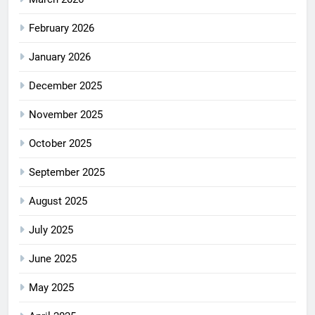
February 2026
January 2026
December 2025
November 2025
October 2025
September 2025
August 2025
July 2025
June 2025
May 2025