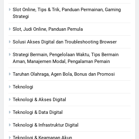
Slot Online, Tips & Trik, Panduan Permainan, Gaming
Strategi
Slot, Judi Online, Panduan Pemula
Solusi Akses Digital dan Troubleshooting Browser
Strategi Bermain, Pengelolaan Waktu, Tips Bermain
Aman, Manajemen Modal, Pengalaman Pemain
Taruhan Olahraga, Agen Bola, Bonus dan Promosi
Teknologi
Teknologi & Akses Digital
Teknologi & Data Digital
Teknologi & Infrastruktur Digital
Teknologi & Keamanan Akun