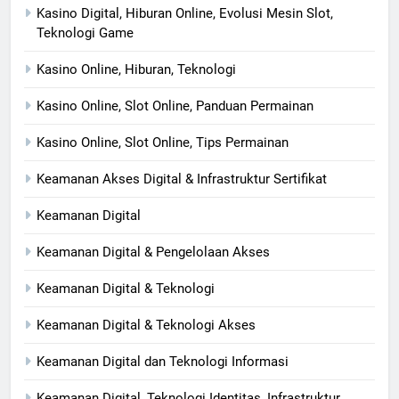
Kasino Digital, Hiburan Online, Evolusi Mesin Slot,
Teknologi Game
Kasino Online, Hiburan, Teknologi
Kasino Online, Slot Online, Panduan Permainan
Kasino Online, Slot Online, Tips Permainan
Keamanan Akses Digital & Infrastruktur Sertifikat
Keamanan Digital
Keamanan Digital & Pengelolaan Akses
Keamanan Digital & Teknologi
Keamanan Digital & Teknologi Akses
Keamanan Digital dan Teknologi Informasi
Keamanan Digital, Teknologi Identitas, Infrastruktur