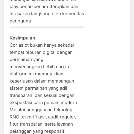
play benar-benar diterapkan dan
dirasakan langsung oleh komunitas
pengguna
Kesimpulan
Corlaslot bukan hanya sekadar
tempat hiburan digital dengan
permainan yang
menyenangkan.Lebih dari itu,
platform ini menunjukkan
keseriusan dalam membangun
sistem permainan yang adil,
transparan, dan sesuai dengan
ekspektasi para pemain modern
Melalui penggunaan teknologi
RNG terverifikasi, audit reguler,
fitur transparan, serta layanan
pelanggan yang responsif,