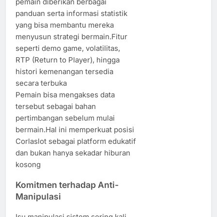
pemain diberikan berbagai
panduan serta informasi statistik
yang bisa membantu mereka
menyusun strategi bermain.Fitur
seperti demo game, volatilitas,
RTP (Return to Player), hingga
histori kemenangan tersedia
secara terbuka
Pemain bisa mengakses data
tersebut sebagai bahan
pertimbangan sebelum mulai
bermain.Hal ini memperkuat posisi
Corlaslot sebagai platform edukatif
dan bukan hanya sekadar hiburan
kosong
Komitmen terhadap Anti-
Manipulasi
Isu manipulasi sistem sering kali