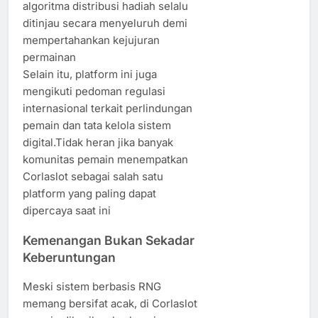
algoritma distribusi hadiah selalu
ditinjau secara menyeluruh demi
mempertahankan kejujuran
permainan
Selain itu, platform ini juga
mengikuti pedoman regulasi
internasional terkait perlindungan
pemain dan tata kelola sistem
digital.Tidak heran jika banyak
komunitas pemain menempatkan
Corlaslot sebagai salah satu
platform yang paling dapat
dipercaya saat ini
Kemenangan Bukan Sekadar
Keberuntungan
Meski sistem berbasis RNG
memang bersifat acak, di Corlaslot