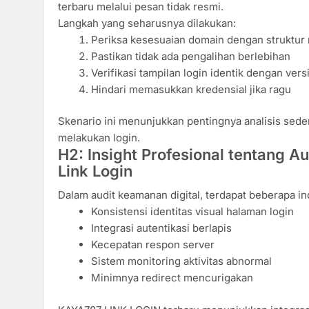
terbaru melalui pesan tidak resmi.
Langkah yang seharusnya dilakukan:
Periksa kesesuaian domain dengan struktur 
Pastikan tidak ada pengalihan berlebihan
Verifikasi tampilan login identik dengan vers
Hindari memasukkan kredensial jika ragu
Skenario ini menunjukkan pentingnya analisis sed
melakukan login.
H2: Insight Profesional tentang 
Link Login
Dalam audit keamanan digital, terdapat beberapa ind
Konsistensi identitas visual halaman login
Integrasi autentikasi berlapis
Kecepatan respon server
Sistem monitoring aktivitas abnormal
Minimnya redirect mencurigakan