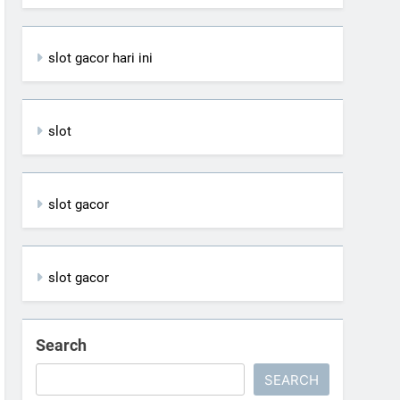
slot gacor hari ini
slot
slot gacor
slot gacor
Search
SEARCH