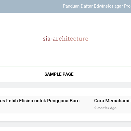
Panduan Daftar Edwinslot agar Pro
Cara Memahami Fungsi Kaya78
Cara Mengatasi Edwinslot Alternatif yang Sulit D
Pand
 Architecture
Panduan Daftar Edwinslot agar Pro
n Arsitektur Profesional Untuk Proyek Bangunan Anda Dari SIA A
Cara Memahami Fungsi Kaya78
SAMPLE PAGE
Cara Mengatasi Edwinslot Alternatif yang Sulit D
isien untuk Pengguna Baru
Cara Memahami Fungsi Kaya78
2 Months Ago