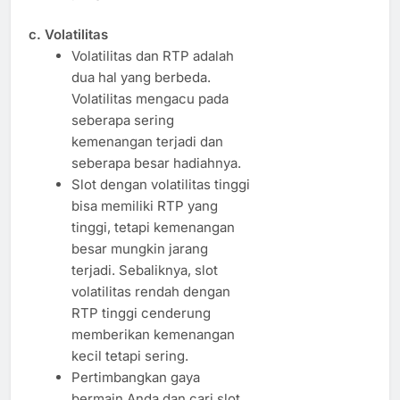
c. Volatilitas
Volatilitas dan RTP adalah
dua hal yang berbeda.
Volatilitas mengacu pada
seberapa sering
kemenangan terjadi dan
seberapa besar hadiahnya.
Slot dengan volatilitas tinggi
bisa memiliki RTP yang
tinggi, tetapi kemenangan
besar mungkin jarang
terjadi. Sebaliknya, slot
volatilitas rendah dengan
RTP tinggi cenderung
memberikan kemenangan
kecil tetapi sering.
Pertimbangkan gaya
bermain Anda dan cari slot