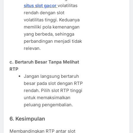
situs slot gacor
volatilitas
rendah dengan slot
volatilitas tinggi. Keduanya
memiliki pola kemenangan
yang berbeda, sehingga
perbandingan menjadi tidak
relevan.
c. Bertaruh Besar Tanpa Melihat
RTP
Jangan langsung bertaruh
besar pada slot dengan RTP
rendah. Pilih slot RTP tinggi
untuk memaksimalkan
peluang pengembalian.
6. Kesimpulan
Membandingkan RTP antar slot