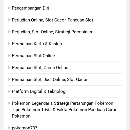
Pengembangan Diri
Perjudian Online, Slot Gacor, Panduan Slot
Perjudian, Slot Online, Strategi Permainan
Permainan Kartu & Kasino
Permainan Slot Online
Permainan Slot, Game Online
Permainan Slot, Judi Online, Slot Gacor
Platform Digital & Teknologi
Pokémon Legendaris Strategi Pertarungan Pokémon
Tipe Pokémon Trivia & Fakta Pokémon Panduan Game
Pokémon
pokemon787