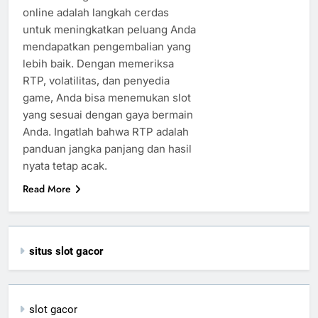
online adalah langkah cerdas
untuk meningkatkan peluang Anda
mendapatkan pengembalian yang
lebih baik. Dengan memeriksa
RTP, volatilitas, dan penyedia
game, Anda bisa menemukan slot
yang sesuai dengan gaya bermain
Anda. Ingatlah bahwa RTP adalah
panduan jangka panjang dan hasil
nyata tetap acak.
Read More
situs slot gacor
slot gacor