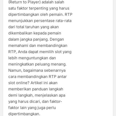
(Return to Player) adalah salah
satu faktor terpenting yang harus
dipertimbangkan oleh pemain. RTP
menunjukkan persentase rata-rata
dari total taruhan yang akan
dikembalikan kepada pemain
dalam jangka panjang. Dengan
memahami dan membandingkan
RTP, Anda dapat memilih slot yang
lebih menguntungkan dan
meningkatkan peluang menang.
Namun, bagaimana sebenarnya
cara membandingkan RTP antar
slot online? Artikel ini akan
memberikan panduan langkah
demi langkah, menjelaskan apa
yang harus dicari, dan faktor-
faktor lain yang juga perlu
dipertimbangkan.