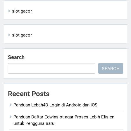
slot gacor
slot gacor
Search
SEARCH
Recent Posts
Panduan Lebah4D Login di Android dan iOS
Panduan Daftar Edwinslot agar Proses Lebih Efisien
untuk Pengguna Baru