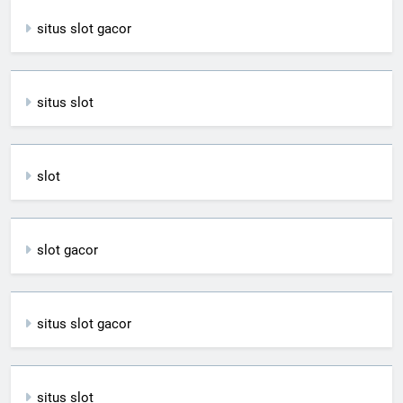
situs slot gacor
situs slot
slot
slot gacor
situs slot gacor
situs slot