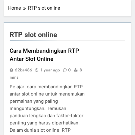
Home
RTP slot online
RTP slot online
Cara Membandingkan RTP
Antar Slot Online
62ba486
1 year ago
0
8
mins
Pelajari cara membandingkan RTP
antar slot online untuk menemukan
permainan yang paling
menguntungkan. Temukan
panduan lengkap dan faktor-faktor
penting yang harus diperhatikan.
Dalam dunia slot online, RTP