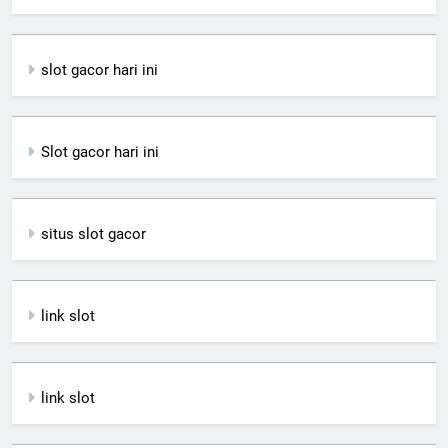
slot gacor hari ini
Slot gacor hari ini
situs slot gacor
link slot
link slot