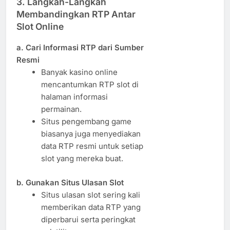
3. Langkah-Langkah
Membandingkan RTP Antar
Slot Online
a. Cari Informasi RTP dari Sumber
Resmi
Banyak kasino online
mencantumkan RTP slot di
halaman informasi
permainan.
Situs pengembang game
biasanya juga menyediakan
data RTP resmi untuk setiap
slot yang mereka buat.
b. Gunakan Situs Ulasan Slot
Situs ulasan slot sering kali
memberikan data RTP yang
diperbarui serta peringkat