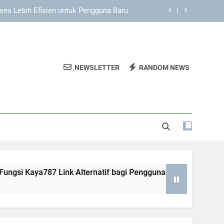
ses Lebih Efisien untuk Pengguna Baru
7 Link Alternatif bagi Pengguna Baru
ibuka dengan Langkah Aman dan Terarah
NEWSLETTER
RANDOM NEWS
uan Lebah4D Login di Android dan iOS
ses Lebih Efisien untuk Pengguna Baru
rchitecture. Kreativitas Dan Kualitas Dalam Setiap Karya.
7 Link Alternatif bagi Pengguna Baru
ibuka dengan Langkah Aman dan Terarah
7 Link Alternatif bagi Pengguna Baru
Cara Mengatasi 
3 Months Ago