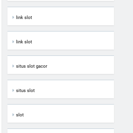
link slot
link slot
situs slot gacor
situs slot
slot