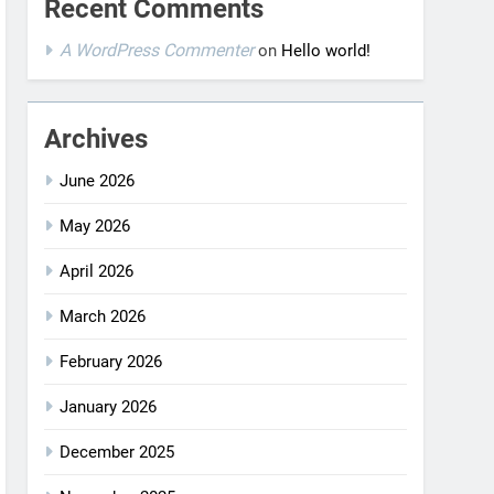
Recent Comments
A WordPress Commenter
on
Hello world!
Archives
June 2026
May 2026
April 2026
March 2026
February 2026
January 2026
December 2025