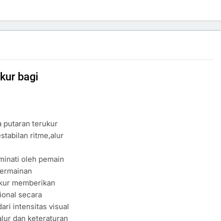
kur bagi
a putaran terukur
tabilan ritme,alur
iminati oleh pemain
permainan
ukur memberikan
ional secara
ari intensitas visual
lur dan keteraturan