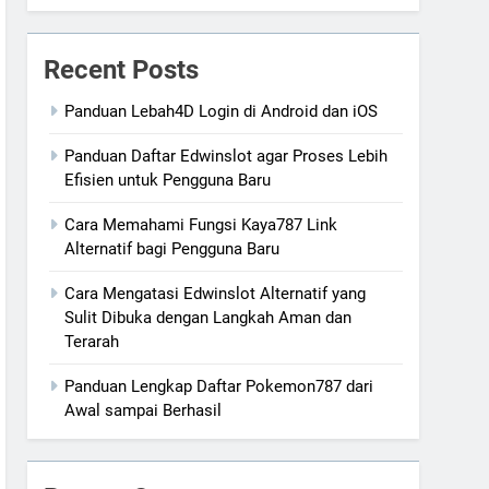
Recent Posts
Panduan Lebah4D Login di Android dan iOS
Panduan Daftar Edwinslot agar Proses Lebih
Efisien untuk Pengguna Baru
Cara Memahami Fungsi Kaya787 Link
Alternatif bagi Pengguna Baru
Cara Mengatasi Edwinslot Alternatif yang
Sulit Dibuka dengan Langkah Aman dan
Terarah
Panduan Lengkap Daftar Pokemon787 dari
Awal sampai Berhasil