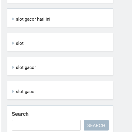
slot gacor hari ini
slot
slot gacor
slot gacor
Search
SEARCH