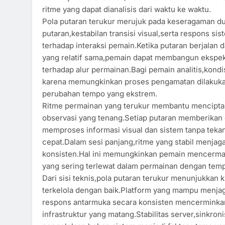
ritme yang dapat dianalisis dari waktu ke waktu.
Pola putaran terukur merujuk pada keseragaman du
putaran,kestabilan transisi visual,serta respons si
terhadap interaksi pemain.Ketika putaran berjalan
yang relatif sama,pemain dapat membangun ekspekt
terhadap alur permainan.Bagi pemain analitis,kondis
karena memungkinkan proses pengamatan dilakukan
perubahan tempo yang ekstrem.
Ritme permainan yang terukur membantu mencipta
observasi yang tenang.Setiap putaran memberikan
memproses informasi visual dan sistem tanpa teka
cepat.Dalam sesi panjang,ritme yang stabil menjaga
konsisten.Hal ini memungkinkan pemain mencermati 
yang sering terlewat dalam permainan dengan temp
Dari sisi teknis,pola putaran terukur menunjukkan k
terkelola dengan baik.Platform yang mampu menjag
respons antarmuka secara konsisten mencermink
infrastruktur yang matang.Stabilitas server,sinkron