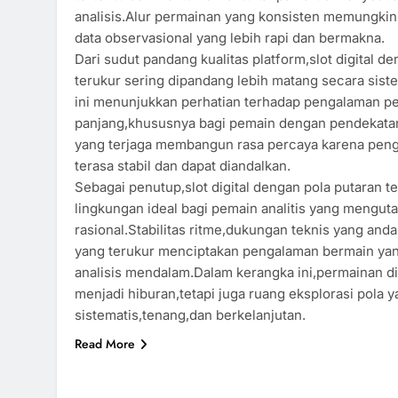
analisis.Alur permainan yang konsisten memungk
data observasional yang lebih rapi dan bermakna.
Dari sudut pandang kualitas platform,slot digital d
terukur sering dipandang lebih matang secara sis
ini menunjukkan perhatian terhadap pengalaman p
panjang,khususnya bagi pemain dengan pendekatan 
yang terjaga membangun rasa percaya karena pen
terasa stabil dan dapat diandalkan.
Sebagai penutup,slot digital dengan pola putaran 
lingkungan ideal bagi pemain analitis yang mengu
rasional.Stabilitas ritme,dukungan teknis yang andal
yang terukur menciptakan pengalaman bermain yan
analisis mendalam.Dalam kerangka ini,permainan dig
menjadi hiburan,tetapi juga ruang eksplorasi pola 
sistematis,tenang,dan berkelanjutan.
Read More