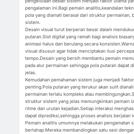
pengelolaan beban sistem menjadi faktor utama 
pengalaman ini.Bagi pemain analitis,keandalan te
pola yang diamati berasal dari struktur permainan,
sistem.
Desain visual turut berperan besar dalam menduku
putaran.Slot digital yang ramah bagi analisis bias
animasi halus dan berulang secara konsisten.Warn
visual disusun agar tidak menciptakan ilusi percep
tempo.Desain yang bersih membantu pemain memu
pada alur permainan sehingga pola putaran dapat d
jelas.
Kemudahan pemahaman sistem juga menjadi fakto
penting.Pola putaran yang terukur akan sulit dianal
permainan terlalu kompleks atau membingungkan.Sl
struktur sistem yang jelas memungkinkan pemain 
ritme dan urutan kejadian.Setiap interaksi mengha
dapat diprediksi,sehingga proses analisis berjalan le
Pemain analitis umumnya melakukan pengamatan s
bertahap.Mereka membandingkan satu sesi dengan 