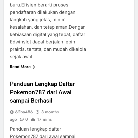
buru.Efisien berarti proses
pendaftaran dilakukan dengan
langkah yang jelas, minim
kesalahan, dan tetap aman.Dengan
kebiasaan digital yang tepat, daftar
Edwinslot dapat berjalan lebih
praktis, tertata, dan mudah dikelola
sejak awal.
Read More
Panduan Lengkap Daftar
Pokemon787 dari Awal
sampai Berhasil
62ba486
3 months
ago
0
17 mins
Panduan lengkap daftar
Pokemon787 dari awal sampai