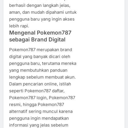
berhasil dengan langkah jelas,
aman, dan mudah dipahami untuk
pengguna baru yang ingin akses
lebih rapi.
Mengenal Pokemon787
sebagai Brand Digital
Pokemon787 merupakan brand
digital yang banyak dicari oleh
pengguna baru, terutama mereka
yang membutuhkan panduan
lengkap sebelum membuat akun.
Dalam pencarian online, istilah
seperti Pokemon787 daftar,
Pokemon787 login, Pokemon787
resmi, hingga Pokemon787
alternatif sering muncul karena
pengguna ingin mendapatkan
informasi yang jelas sebelum