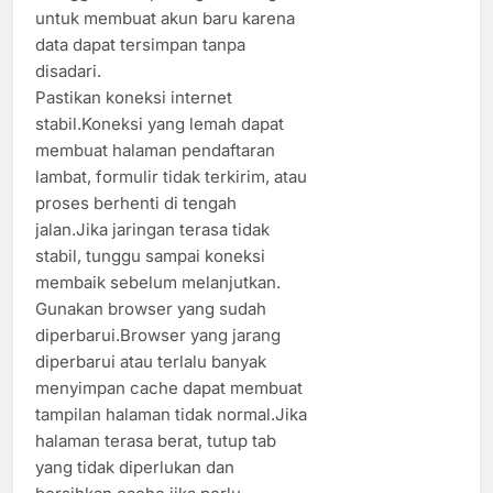
untuk membuat akun baru karena
data dapat tersimpan tanpa
disadari.
Pastikan koneksi internet
stabil.Koneksi yang lemah dapat
membuat halaman pendaftaran
lambat, formulir tidak terkirim, atau
proses berhenti di tengah
jalan.Jika jaringan terasa tidak
stabil, tunggu sampai koneksi
membaik sebelum melanjutkan.
Gunakan browser yang sudah
diperbarui.Browser yang jarang
diperbarui atau terlalu banyak
menyimpan cache dapat membuat
tampilan halaman tidak normal.Jika
halaman terasa berat, tutup tab
yang tidak diperlukan dan