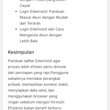
Cepat
Login Edwinslot: Panduan
Masuk Akun dengan Mudah
dan Terarah
Login Edwinslot dan Cara
Mengelola Akun dengan
Lebih Baik
Kesimpulan
Panduan daftar Edwinslot agar
proses lebih efisien perlu dimulai
dari persiapan yang rapi.Pengguna
sebaiknya memakai perangkat
pribadi, memastikan koneksi stabil,
menyiapkan data valid, dan
menggunakan browser yang
ringan sebelum mengisi formulir.
Efisiensi bukan berarti terburu-