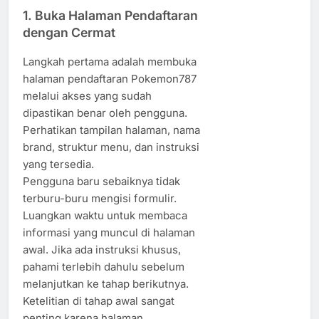
1. Buka Halaman Pendaftaran
dengan Cermat
Langkah pertama adalah membuka
halaman pendaftaran Pokemon787
melalui akses yang sudah
dipastikan benar oleh pengguna.
Perhatikan tampilan halaman, nama
brand, struktur menu, dan instruksi
yang tersedia.
Pengguna baru sebaiknya tidak
terburu-buru mengisi formulir.
Luangkan waktu untuk membaca
informasi yang muncul di halaman
awal. Jika ada instruksi khusus,
pahami terlebih dahulu sebelum
melanjutkan ke tahap berikutnya.
Ketelitian di tahap awal sangat
penting karena halaman