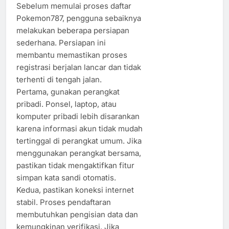
Sebelum memulai proses daftar
Pokemon787, pengguna sebaiknya
melakukan beberapa persiapan
sederhana. Persiapan ini
membantu memastikan proses
registrasi berjalan lancar dan tidak
terhenti di tengah jalan.
Pertama, gunakan perangkat
pribadi. Ponsel, laptop, atau
komputer pribadi lebih disarankan
karena informasi akun tidak mudah
tertinggal di perangkat umum. Jika
menggunakan perangkat bersama,
pastikan tidak mengaktifkan fitur
simpan kata sandi otomatis.
Kedua, pastikan koneksi internet
stabil. Proses pendaftaran
membutuhkan pengisian data dan
kemungkinan verifikasi. Jika