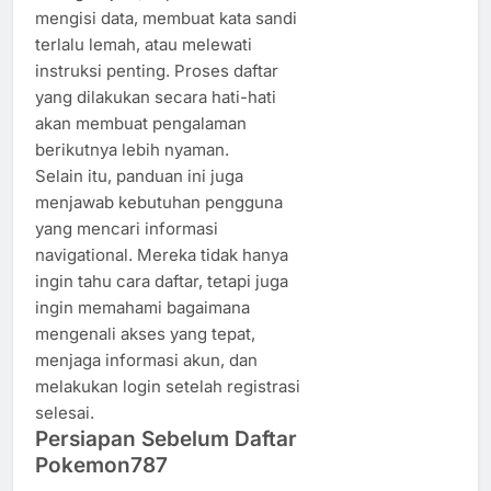
mengisi data, membuat kata sandi
terlalu lemah, atau melewati
instruksi penting. Proses daftar
yang dilakukan secara hati-hati
akan membuat pengalaman
berikutnya lebih nyaman.
Selain itu, panduan ini juga
menjawab kebutuhan pengguna
yang mencari informasi
navigational. Mereka tidak hanya
ingin tahu cara daftar, tetapi juga
ingin memahami bagaimana
mengenali akses yang tepat,
menjaga informasi akun, dan
melakukan login setelah registrasi
selesai.
Persiapan Sebelum Daftar
Pokemon787