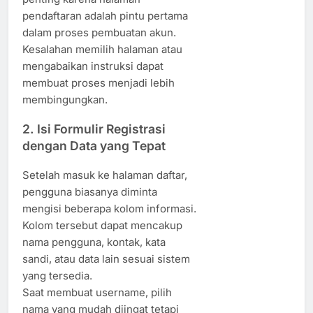
pendaftaran adalah pintu pertama
dalam proses pembuatan akun.
Kesalahan memilih halaman atau
mengabaikan instruksi dapat
membuat proses menjadi lebih
membingungkan.
2. Isi Formulir Registrasi
dengan Data yang Tepat
Setelah masuk ke halaman daftar,
pengguna biasanya diminta
mengisi beberapa kolom informasi.
Kolom tersebut dapat mencakup
nama pengguna, kontak, kata
sandi, atau data lain sesuai sistem
yang tersedia.
Saat membuat username, pilih
nama yang mudah diingat tetapi