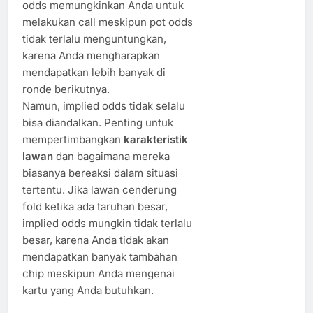
odds memungkinkan Anda untuk
melakukan call meskipun pot odds
tidak terlalu menguntungkan,
karena Anda mengharapkan
mendapatkan lebih banyak di
ronde berikutnya.
Namun, implied odds tidak selalu
bisa diandalkan. Penting untuk
mempertimbangkan
karakteristik
lawan
dan bagaimana mereka
biasanya bereaksi dalam situasi
tertentu. Jika lawan cenderung
fold ketika ada taruhan besar,
implied odds mungkin tidak terlalu
besar, karena Anda tidak akan
mendapatkan banyak tambahan
chip meskipun Anda mengenai
kartu yang Anda butuhkan.