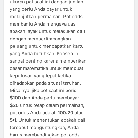
ukuran pot saat ini dengan jumlah
yang perlu Anda bayar untuk
melanjutkan permainan. Pot odds
membantu Anda mengevaluasi
apakah layak untuk melakukan
call
dengan mempertimbangkan
peluang untuk mendapatkan kartu
yang Anda butuhkan. Konsep ini
sangat penting karena memberikan
dasar matematika untuk membuat
keputusan yang tepat ketika
dihadapkan pada situasi taruhan.
Misalnya, jika pot saat ini berisi
$100
dan Anda perlu membayar
$20
untuk tetap dalam permainan,
pot odds Anda adalah
100:20
atau
5:1
. Untuk menentukan apakah call
tersebut menguntungkan, Anda
harus membandingkan pot odds