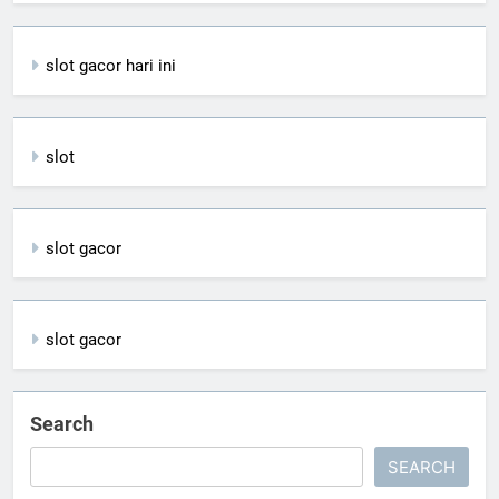
slot gacor hari ini
slot
slot gacor
slot gacor
Search
SEARCH