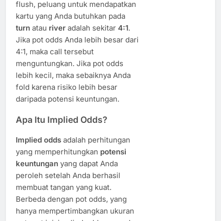
flush, peluang untuk mendapatkan
kartu yang Anda butuhkan pada
turn
atau
river
adalah sekitar
4:1
.
Jika pot odds Anda lebih besar dari
4:1, maka call tersebut
menguntungkan. Jika pot odds
lebih kecil, maka sebaiknya Anda
fold karena risiko lebih besar
daripada potensi keuntungan.
Apa Itu Implied Odds?
Implied odds
adalah perhitungan
yang memperhitungkan
potensi
keuntungan
yang dapat Anda
peroleh setelah Anda berhasil
membuat tangan yang kuat.
Berbeda dengan pot odds, yang
hanya mempertimbangkan ukuran