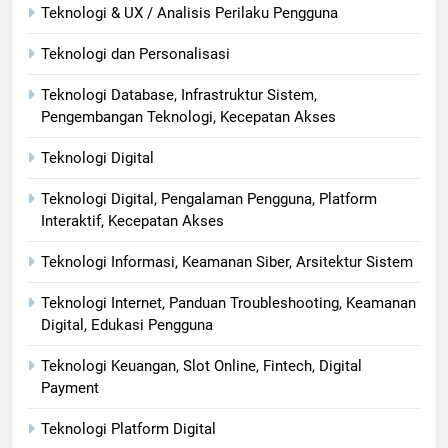
Teknologi & UX / Analisis Perilaku Pengguna
Teknologi dan Personalisasi
Teknologi Database, Infrastruktur Sistem,
Pengembangan Teknologi, Kecepatan Akses
Teknologi Digital
Teknologi Digital, Pengalaman Pengguna, Platform
Interaktif, Kecepatan Akses
Teknologi Informasi, Keamanan Siber, Arsitektur Sistem
Teknologi Internet, Panduan Troubleshooting, Keamanan
Digital, Edukasi Pengguna
Teknologi Keuangan, Slot Online, Fintech, Digital
Payment
Teknologi Platform Digital