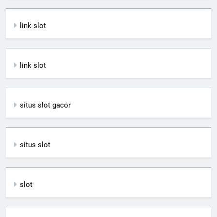
link slot
link slot
situs slot gacor
situs slot
slot