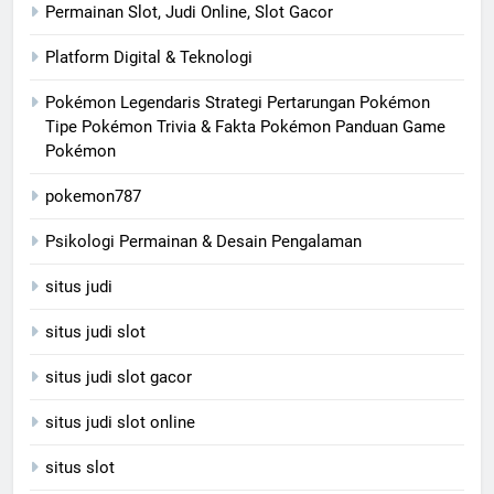
Permainan Slot, Judi Online, Slot Gacor
Platform Digital & Teknologi
Pokémon Legendaris Strategi Pertarungan Pokémon
Tipe Pokémon Trivia & Fakta Pokémon Panduan Game
Pokémon
pokemon787
Psikologi Permainan & Desain Pengalaman
situs judi
situs judi slot
situs judi slot gacor
situs judi slot online
situs slot