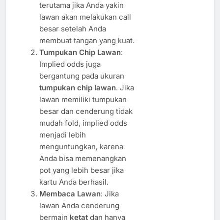
terutama jika Anda yakin
lawan akan melakukan call
besar setelah Anda
membuat tangan yang kuat.
Tumpukan Chip Lawan
:
Implied odds juga
bergantung pada ukuran
tumpukan chip lawan
. Jika
lawan memiliki tumpukan
besar dan cenderung tidak
mudah fold, implied odds
menjadi lebih
menguntungkan, karena
Anda bisa memenangkan
pot yang lebih besar jika
kartu Anda berhasil.
Membaca Lawan
: Jika
lawan Anda cenderung
bermain
ketat
dan hanya