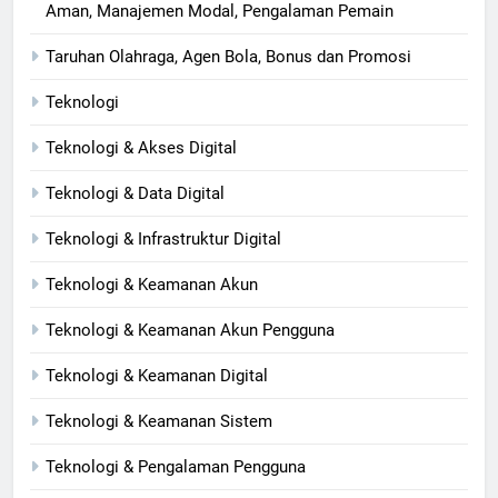
Aman, Manajemen Modal, Pengalaman Pemain
Taruhan Olahraga, Agen Bola, Bonus dan Promosi
Teknologi
Teknologi & Akses Digital
Teknologi & Data Digital
Teknologi & Infrastruktur Digital
Teknologi & Keamanan Akun
Teknologi & Keamanan Akun Pengguna
Teknologi & Keamanan Digital
Teknologi & Keamanan Sistem
Teknologi & Pengalaman Pengguna