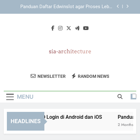
Skip
Cara Memahami Fungsi Kaya787 Link Alternatif
to
bagi Pengguna Baru
content
Cara Mengatasi Edwinslot Alternatif yang Sulit
Dibuka dengan Langkah Aman dan Terarah
Panduan Lebah4D Login di Android dan iOS
Panduan Daftar Edwinslot agar Proses Lebih
Efisien untuk Pengguna Baru
Cara Memahami Fungsi Kaya787 Link Alternatif
bagi Pengguna Baru
SIA Architecture
Jasa Desain Arsitektur Profesional Untuk
Cara Mengatasi Edwinslot Alternatif yang Sulit
NEWSLETTER
RANDOM NEWS
Dibuka dengan Langkah Aman dan Terarah
Proyek Bangunan Anda Dari SIA
Architecture. Kreativitas Dan Kualitas Dalam
MENU
Setiap Karya.
nduan Lebah4D Login di Android dan iOS
Panduan Dafta
HEADLINES
Months Ago
2 Months Ago