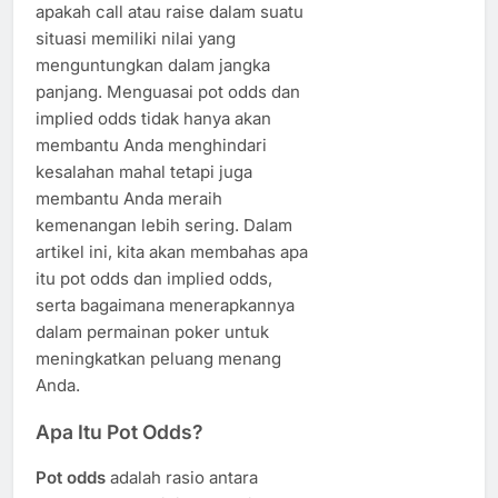
apakah call atau raise dalam suatu
situasi memiliki nilai yang
menguntungkan dalam jangka
panjang. Menguasai pot odds dan
implied odds tidak hanya akan
membantu Anda menghindari
kesalahan mahal tetapi juga
membantu Anda meraih
kemenangan lebih sering. Dalam
artikel ini, kita akan membahas apa
itu pot odds dan implied odds,
serta bagaimana menerapkannya
dalam permainan poker untuk
meningkatkan peluang menang
Anda.
Apa Itu Pot Odds?
Pot odds
adalah rasio antara