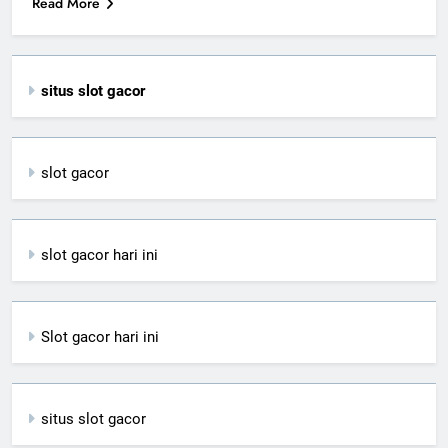
Read More
situs slot gacor
slot gacor
slot gacor hari ini
Slot gacor hari ini
situs slot gacor