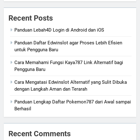
Recent Posts
Panduan Lebah4D Login di Android dan iOS
Panduan Daftar Edwinslot agar Proses Lebih Efisien
untuk Pengguna Baru
Cara Memahami Fungsi Kaya787 Link Alternatif bagi
Pengguna Baru
Cara Mengatasi Edwinslot Alternatif yang Sulit Dibuka
dengan Langkah Aman dan Terarah
Panduan Lengkap Daftar Pokemon787 dari Awal sampai
Berhasil
Recent Comments