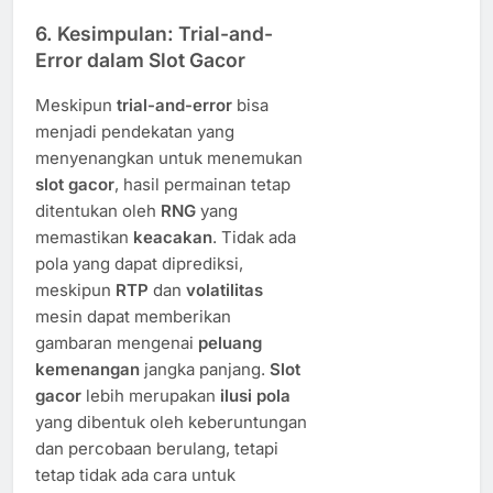
6.
Kesimpulan: Trial-and-
Error dalam Slot Gacor
Meskipun
trial-and-error
bisa
menjadi pendekatan yang
menyenangkan untuk menemukan
slot gacor
, hasil permainan tetap
ditentukan oleh
RNG
yang
memastikan
keacakan
. Tidak ada
pola yang dapat diprediksi,
meskipun
RTP
dan
volatilitas
mesin dapat memberikan
gambaran mengenai
peluang
kemenangan
jangka panjang.
Slot
gacor
lebih merupakan
ilusi pola
yang dibentuk oleh keberuntungan
dan percobaan berulang, tetapi
tetap tidak ada cara untuk