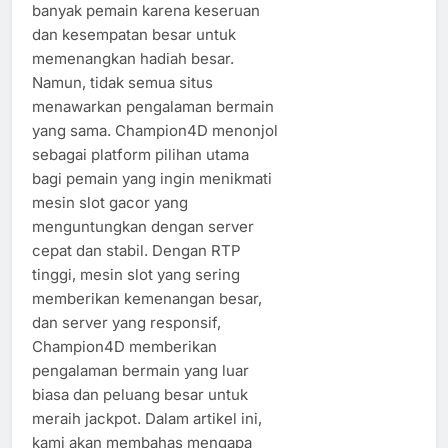
banyak pemain karena keseruan
dan kesempatan besar untuk
memenangkan hadiah besar.
Namun, tidak semua situs
menawarkan pengalaman bermain
yang sama. Champion4D menonjol
sebagai platform pilihan utama
bagi pemain yang ingin menikmati
mesin slot gacor yang
menguntungkan dengan server
cepat dan stabil. Dengan RTP
tinggi, mesin slot yang sering
memberikan kemenangan besar,
dan server yang responsif,
Champion4D memberikan
pengalaman bermain yang luar
biasa dan peluang besar untuk
meraih jackpot. Dalam artikel ini,
kami akan membahas mengapa