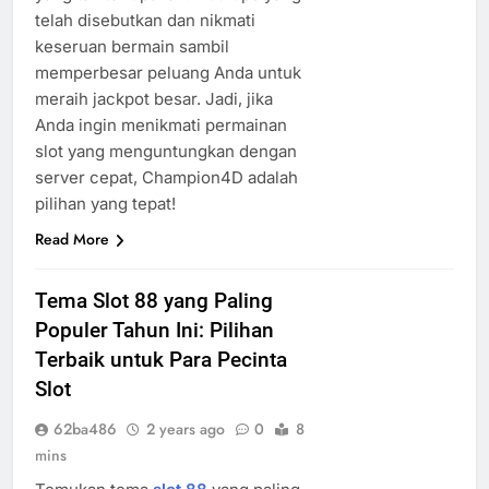
telah disebutkan dan nikmati
keseruan bermain sambil
memperbesar peluang Anda untuk
meraih jackpot besar. Jadi, jika
Anda ingin menikmati permainan
slot yang menguntungkan dengan
server cepat, Champion4D adalah
pilihan yang tepat!
Read More
Tema Slot 88 yang Paling
Populer Tahun Ini: Pilihan
Terbaik untuk Para Pecinta
Slot
62ba486
2 years ago
0
8
mins