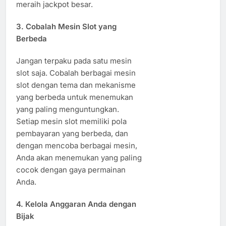
meraih jackpot besar.
3.
Cobalah Mesin Slot yang
Berbeda
Jangan terpaku pada satu mesin
slot saja. Cobalah berbagai mesin
slot dengan tema dan mekanisme
yang berbeda untuk menemukan
yang paling menguntungkan.
Setiap mesin slot memiliki pola
pembayaran yang berbeda, dan
dengan mencoba berbagai mesin,
Anda akan menemukan yang paling
cocok dengan gaya permainan
Anda.
4.
Kelola Anggaran Anda dengan
Bijak