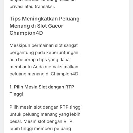
privasi atau transaksi.
Tips Meningkatkan Peluang
Menang di Slot Gacor
Champion4D
Meskipun permainan slot sangat
bergantung pada keberuntungan,
ada beberapa tips yang dapat
membantu Anda memaksimalkan
peluang menang di Champion4D:
1.
Pilih Mesin Slot dengan RTP
Tinggi
Pilih mesin slot dengan RTP tinggi
untuk peluang menang yang lebih
besar. Mesin slot dengan RTP
lebih tinggi memberi peluang