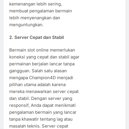
kemenangan lebih sering,
membuat pengalaman bermain
lebih menyenangkan dan
menguntungkan.
2.
Server Cepat dan Stabil
Bermain slot online memerlukan
koneksi yang cepat dan stabil agar
permainan berjalan lancar tanpa
gangguan. Salah satu alasan
mengapa Champion4D menjadi
pilihan utama adalah karena
mereka menawarkan server cepat
dan stabil. Dengan server yang
responsif, Anda dapat menikmati
pengalaman bermain yang lancar
tanpa khawatir tentang lag atau
masalah teknis. Server cepat