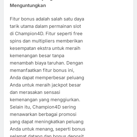
Menguntungkan
Fitur bonus adalah salah satu daya
tarik utama dalam permainan slot
di Champion4D. Fitur seperti free
spins dan multipliers memberikan
kesempatan ekstra untuk meraih
kemenangan besar tanpa
menambah biaya taruhan. Dengan
memanfaatkan fitur bonus ini,
Anda dapat memperbesar peluang
Anda untuk meraih jackpot besar
dan merasakan sensasi
kemenangan yang menggiurkan.
Selain itu, Champion4D sering
menawarkan berbagai promosi
yang dapat meningkatkan peluang
Anda untuk menang, seperti bonus
selamat datang dan bonus deposit