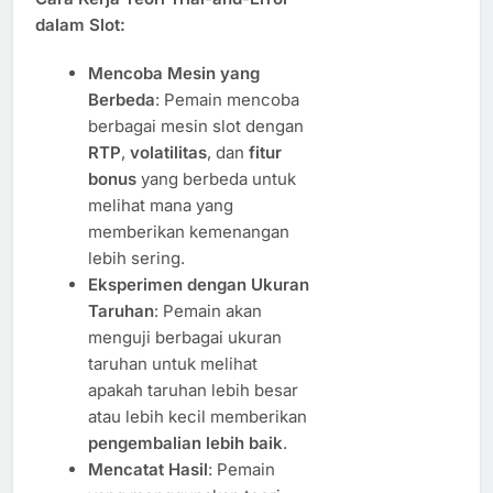
dalam Slot:
Mencoba Mesin yang
Berbeda
: Pemain mencoba
berbagai mesin slot dengan
RTP
,
volatilitas
, dan
fitur
bonus
yang berbeda untuk
melihat mana yang
memberikan kemenangan
lebih sering.
Eksperimen dengan Ukuran
Taruhan
: Pemain akan
menguji berbagai ukuran
taruhan untuk melihat
apakah taruhan lebih besar
atau lebih kecil memberikan
pengembalian lebih baik
.
Mencatat Hasil
: Pemain