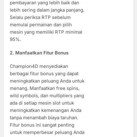
pembayaran yang lebih baik dan
lebih sering dalam jangka panjang.
Selalu periksa RTP sebelum
memulai permainan dan pilih
mesin yang memiliki RTP minimal
95%.
2.
Manfaatkan Fitur Bonus
Champion4D menyediakan
berbagai fitur bonus yang dapat
meningkatkan peluang Anda untuk
menang. Manfaatkan free spins,
wild symbols, dan multipliers yang
ada di setiap mesin slot untuk
meningkatkan kemenangan Anda
tanpa menambah biaya taruhan.
Fitur bonus ini sangat penting
untuk memperbesar peluang Anda