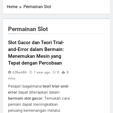
Home
Permainan Slot
Permainan Slot
Slot Gacor dan Teori Trial-
and-Error dalam Bermain:
Menemukan Mesin yang
Tepat dengan Percobaan
62ba486
1 year ago
0
8
mins
Pelajari bagaimana
teori trial-and-
error
dapat diterapkan dalam
bermain slot gacor
. Temukan cara
pemain dapat meningkatkan
peluang kemenangan melalui