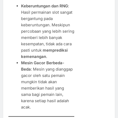
Keberuntungan dan RNG
:
Hasil permainan slot sangat
bergantung pada
keberuntungan. Meskipun
percobaan yang lebih sering
memberi lebih banyak
kesempatan, tidak ada cara
pasti untuk
memprediksi
kemenangan
.
Mesin Gacor Berbeda-
Beda
: Mesin yang dianggap
gacor oleh satu pemain
mungkin tidak akan
memberikan hasil yang
sama bagi pemain lain,
karena setiap hasil adalah
acak.