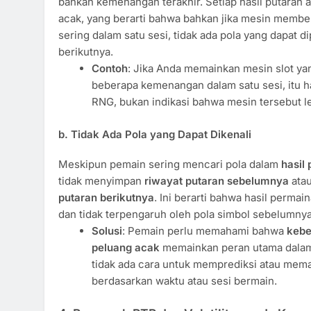
bahkan kemenangan terakhir. Setiap hasil putaran 
acak, yang berarti bahwa bahkan jika mesin membe
sering dalam satu sesi, tidak ada pola yang dapat di
berikutnya.
Contoh
: Jika Anda memainkan mesin slot y
beberapa kemenangan dalam satu sesi, itu h
RNG, bukan indikasi bahwa mesin tersebut le
b.
Tidak Ada Pola yang Dapat Dikenali
Meskipun pemain sering mencari pola dalam
hasil
tidak menyimpan
riwayat putaran sebelumnya
ata
putaran berikutnya
. Ini berarti bahwa hasil permai
dan tidak terpengaruh oleh pola simbol sebelumnya
Solusi
: Pemain perlu memahami bahwa
kebe
peluang acak
memainkan peran utama dalam 
tidak ada cara untuk memprediksi atau meman
berdasarkan waktu atau sesi bermain.