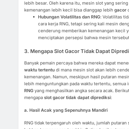
lebih besar. Oleh karena itu, mesin slot yang seri
kemenangan lebih kecil bisa dianggap lebih
gacor
o
Hubungan Volatilitas dan RNG
: Volatilitas 
cara kerja RNG, tetapi sering kali mesin deng
cenderung memberikan kemenangan kecil ya
menciptakan persepsi bahwa mesin tersebut
3. Mengapa Slot Gacor Tidak Dapat Dipredi
Banyak pemain percaya bahwa mereka dapat mene
waktu tertentu
di mana mesin slot akan lebih cen
kemenangan. Namun, meskipun hasil putaran mesin
lebih menguntungkan pada waktu tertentu, semua i
RNG
yang menghasilkan angka secara acak. Berikut
mengapa
slot gacor tidak dapat diprediksi
:
a.
Hasil Acak yang Sepenuhnya Mandiri
RNG tidak terpengaruh oleh waktu, jumlah putaran