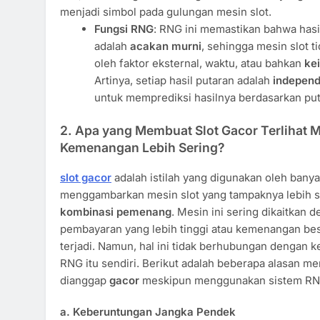
menjadi simbol pada gulungan mesin slot.
Fungsi RNG
: RNG ini memastikan bahwa hasil
adalah
acakan murni
, sehingga mesin slot t
oleh faktor eksternal, waktu, atau bahkan
ke
Artinya, setiap hasil putaran adalah
indepen
untuk memprediksi hasilnya berdasarkan pu
2. Apa yang Membuat Slot Gacor Terlihat
Kemenangan Lebih Sering?
slot gacor
adalah istilah yang digunakan oleh bany
menggambarkan mesin slot yang tampaknya lebih 
kombinasi pemenang
. Mesin ini sering dikaitkan 
pembayaran yang lebih tinggi atau kemenangan bes
terjadi. Namun, hal ini tidak berhubungan dengan k
RNG itu sendiri. Berikut adalah beberapa alasan me
dianggap
gacor
meskipun menggunakan sistem RN
a.
Keberuntungan Jangka Pendek