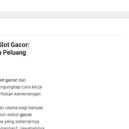
lot Gacor:
n Peluang
lot gacor
dan
engungkap cara kerja
entukan kemenangan
han utama bagi banyak
ebut-sebut
gacor
pa yang sebenarnya
menangan? Jawabannya