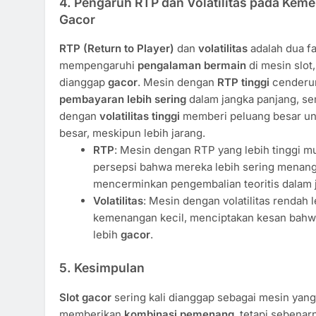
4. Pengaruh RTP dan Volatilitas pada Keme
Gacor
RTP (Return to Player)
dan
volatilitas
adalah dua fa
mempengaruhi
pengalaman bermain
di mesin slot
dianggap
gacor
. Mesin dengan
RTP tinggi
cenderu
pembayaran lebih sering
dalam jangka panjang, s
dengan
volatilitas tinggi
memberi peluang besar u
besar, meskipun lebih jarang.
RTP
: Mesin dengan RTP yang lebih tinggi 
persepsi bahwa mereka lebih sering menang, 
mencerminkan pengembalian teoritis dalam 
Volatilitas
: Mesin dengan volatilitas rendah 
kemenangan kecil, menciptakan kesan bahw
lebih
gacor
.
5. Kesimpulan
Slot gacor
sering kali dianggap sebagai mesin yang
memberikan
kombinasi pemenang
, tetapi sebena