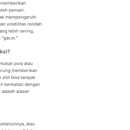
ng memberikan
leh pemain.
tidak mempengaruhi
an volatilitas rendah
ng lebih sering,
 “gacor.”
ksi?
mukan pola atau
derung memberikan
 slot bisa tampak
ni berkaitan dengan
 adalah alasan
 sebelumnya, atau