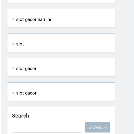
slot gacor hari ini
slot
slot gacor
slot gacor
Search
SEARCH