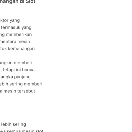
nangan di Slot
ktor yang
, termasuk yang
ng memberikan
ementara mesin
ntuk kemenangan
mungkin memberi
tetapi ini hanya
jangka panjang.
lebih sering memberi
a mesin tersebut
 lebih sering
rnya semua mesin slot