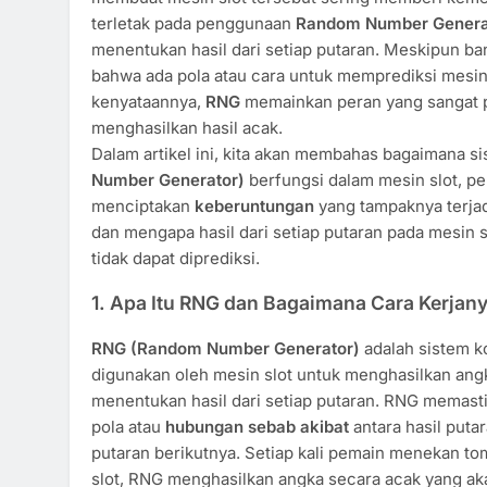
terletak pada penggunaan
Random Number Genera
menentukan hasil dari setiap putaran. Meskipun b
bahwa ada pola atau cara untuk memprediksi mesi
kenyataannya,
RNG
memainkan peran yang sangat 
menghasilkan hasil acak.
Dalam artikel ini, kita akan membahas bagaimana s
Number Generator)
berfungsi dalam mesin slot, p
menciptakan
keberuntungan
yang tampaknya terjadi
dan mengapa hasil dari setiap putaran pada mesin s
tidak dapat diprediksi.
1. Apa Itu RNG dan Bagaimana Cara Kerjan
RNG (Random Number Generator)
adalah sistem 
digunakan oleh mesin slot untuk menghasilkan ang
menentukan hasil dari setiap putaran. RNG memast
pola atau
hubungan sebab akibat
antara hasil put
putaran berikutnya. Setiap kali pemain menekan to
slot, RNG menghasilkan angka secara acak yang ak