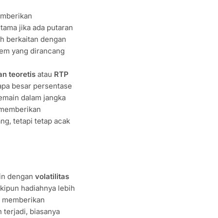
emberikan
tama jika ada putaran
ih berkaitan dengan
stem yang dirancang
n teoretis
atau
RTP
pa besar persentase
emain dalam jangka
memberikan
g, tetapi tetap acak
sin dengan
volatilitas
ipun hadiahnya lebih
k memberikan
terjadi, biasanya