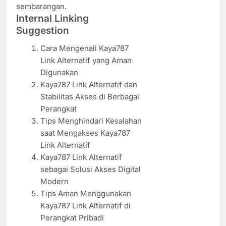
sembarangan.
Internal Linking
Suggestion
Cara Mengenali Kaya787
Link Alternatif yang Aman
Digunakan
Kaya787 Link Alternatif dan
Stabilitas Akses di Berbagai
Perangkat
Tips Menghindari Kesalahan
saat Mengakses Kaya787
Link Alternatif
Kaya787 Link Alternatif
sebagai Solusi Akses Digital
Modern
Tips Aman Menggunakan
Kaya787 Link Alternatif di
Perangkat Pribadi