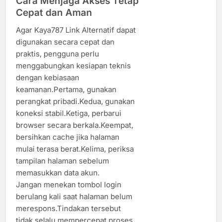
Cara Menjaga Akses Tetap
Cepat dan Aman
Agar Kaya787 Link Alternatif dapat
digunakan secara cepat dan
praktis, pengguna perlu
menggabungkan kesiapan teknis
dengan kebiasaan
keamanan.Pertama, gunakan
perangkat pribadi.Kedua, gunakan
koneksi stabil.Ketiga, perbarui
browser secara berkala.Keempat,
bersihkan cache jika halaman
mulai terasa berat.Kelima, periksa
tampilan halaman sebelum
memasukkan data akun.
Jangan menekan tombol login
berulang kali saat halaman belum
merespons.Tindakan tersebut
tidak selalu mempercepat proses,