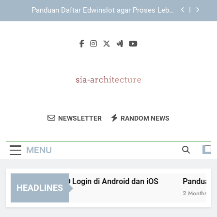
Skip
Cara Memahami Fungsi Kaya787 Link Alternatif
to
bagi Pengguna Baru
content
Cara Mengatasi Edwinslot Alternatif yang Sulit
Dibuka dengan Langkah Aman dan Terarah
Panduan Lebah4D Login di Android dan iOS
Panduan Daftar Edwinslot agar Proses Lebih
Efisien untuk Pengguna Baru
Cara Memahami Fungsi Kaya787 Link Alternatif
bagi Pengguna Baru
SIA Architecture
Jasa Desain Arsitektur Profesional Untuk
Cara Mengatasi Edwinslot Alternatif yang Sulit
NEWSLETTER
RANDOM NEWS
Dibuka dengan Langkah Aman dan Terarah
Proyek Bangunan Anda Dari SIA
Architecture. Kreativitas Dan Kualitas Dalam
MENU
Setiap Karya.
nduan Lebah4D Login di Android dan iOS
Panduan Dafta
HEADLINES
Months Ago
2 Months Ago