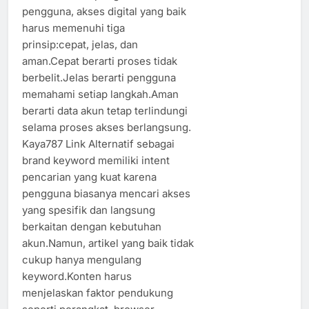
pengguna, akses digital yang baik
harus memenuhi tiga
prinsip:cepat, jelas, dan
aman.Cepat berarti proses tidak
berbelit.Jelas berarti pengguna
memahami setiap langkah.Aman
berarti data akun tetap terlindungi
selama proses akses berlangsung.
Kaya787 Link Alternatif sebagai
brand keyword memiliki intent
pencarian yang kuat karena
pengguna biasanya mencari akses
yang spesifik dan langsung
berkaitan dengan kebutuhan
akun.Namun, artikel yang baik tidak
cukup hanya mengulang
keyword.Konten harus
menjelaskan faktor pendukung