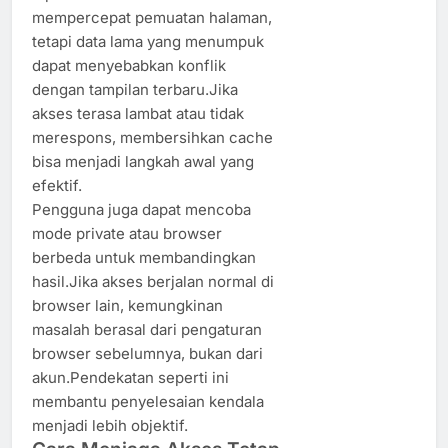
mempercepat pemuatan halaman,
tetapi data lama yang menumpuk
dapat menyebabkan konflik
dengan tampilan terbaru.Jika
akses terasa lambat atau tidak
merespons, membersihkan cache
bisa menjadi langkah awal yang
efektif.
Pengguna juga dapat mencoba
mode private atau browser
berbeda untuk membandingkan
hasil.Jika akses berjalan normal di
browser lain, kemungkinan
masalah berasal dari pengaturan
browser sebelumnya, bukan dari
akun.Pendekatan seperti ini
membantu penyelesaian kendala
menjadi lebih objektif.