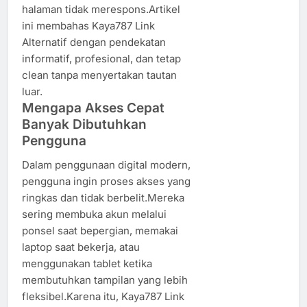
halaman tidak merespons.Artikel
ini membahas Kaya787 Link
Alternatif dengan pendekatan
informatif, profesional, dan tetap
clean tanpa menyertakan tautan
luar.
Mengapa Akses Cepat
Banyak Dibutuhkan
Pengguna
Dalam penggunaan digital modern,
pengguna ingin proses akses yang
ringkas dan tidak berbelit.Mereka
sering membuka akun melalui
ponsel saat bepergian, memakai
laptop saat bekerja, atau
menggunakan tablet ketika
membutuhkan tampilan yang lebih
fleksibel.Karena itu, Kaya787 Link