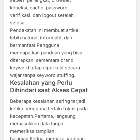
seperti perangkat, browser,
koneksi, cache, password,
verifikasi, dan logout setelah
selesai.
Pendekatan ini membuat artikel
lebih natural, informatif, dan
bermanfaat.Pengguna
mendapatkan panduan yang bisa
diterapkan, sementara brand
keyword tetap diperkuat secara
wajar tanpa keyword stuffing.
Kesalahan yang Perlu
Dihindari saat Akses Cepat
Beberapa kesalahan sering terjadi
ketika pengguna terlalu fokus pada
kecepatan.Pertama, langsung
memasukkan data tanpa
memeriksa tampilan
halaman.Kedua, memakai jaringan