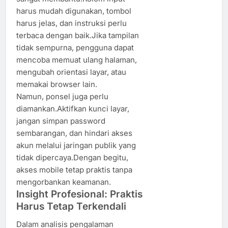
harus mudah digunakan, tombol
harus jelas, dan instruksi perlu
terbaca dengan baik.Jika tampilan
tidak sempurna, pengguna dapat
mencoba memuat ulang halaman,
mengubah orientasi layar, atau
memakai browser lain.
Namun, ponsel juga perlu
diamankan.Aktifkan kunci layar,
jangan simpan password
sembarangan, dan hindari akses
akun melalui jaringan publik yang
tidak dipercaya.Dengan begitu,
akses mobile tetap praktis tanpa
mengorbankan keamanan.
Insight Profesional: Praktis
Harus Tetap Terkendali
Dalam analisis pengalaman