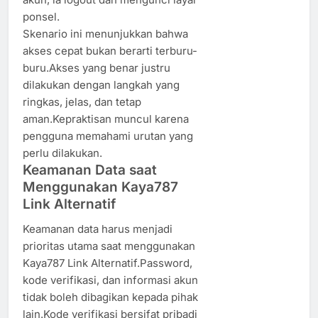
ponsel.
Skenario ini menunjukkan bahwa
akses cepat bukan berarti terburu-
buru.Akses yang benar justru
dilakukan dengan langkah yang
ringkas, jelas, dan tetap
aman.Kepraktisan muncul karena
pengguna memahami urutan yang
perlu dilakukan.
Keamanan Data saat
Menggunakan Kaya787
Link Alternatif
Keamanan data harus menjadi
prioritas utama saat menggunakan
Kaya787 Link Alternatif.Password,
kode verifikasi, dan informasi akun
tidak boleh dibagikan kepada pihak
lain.Kode verifikasi bersifat pribadi