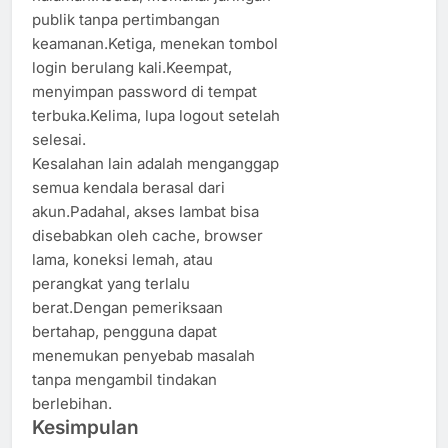
publik tanpa pertimbangan
keamanan.Ketiga, menekan tombol
login berulang kali.Keempat,
menyimpan password di tempat
terbuka.Kelima, lupa logout setelah
selesai.
Kesalahan lain adalah menganggap
semua kendala berasal dari
akun.Padahal, akses lambat bisa
disebabkan oleh cache, browser
lama, koneksi lemah, atau
perangkat yang terlalu
berat.Dengan pemeriksaan
bertahap, pengguna dapat
menemukan penyebab masalah
tanpa mengambil tindakan
berlebihan.
Kesimpulan