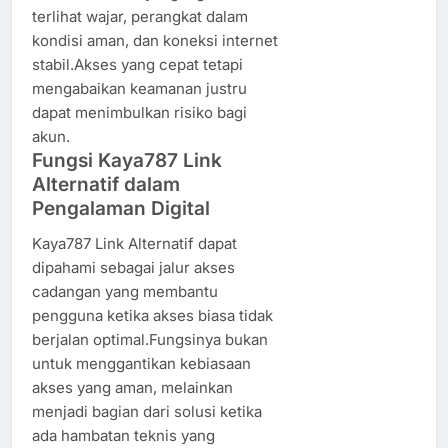
terlihat wajar, perangkat dalam
kondisi aman, dan koneksi internet
stabil.Akses yang cepat tetapi
mengabaikan keamanan justru
dapat menimbulkan risiko bagi
akun.
Fungsi Kaya787 Link
Alternatif dalam
Pengalaman Digital
Kaya787 Link Alternatif dapat
dipahami sebagai jalur akses
cadangan yang membantu
pengguna ketika akses biasa tidak
berjalan optimal.Fungsinya bukan
untuk menggantikan kebiasaan
akses yang aman, melainkan
menjadi bagian dari solusi ketika
ada hambatan teknis yang