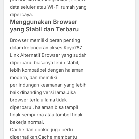
data seluler atau Wi-Fi rumah yang
dipercaya.
Menggunakan Browser
yang Stabil dan Terbaru
Browser memiliki peran penting
dalam kelancaran akses Kaya787
Link Alternatif.Browser yang sudah
diperbarui biasanya lebih stabil,
lebih kompatibel dengan halaman
modern, dan memiliki
perlindungan keamanan yang lebih
baik dibanding versi lama.Jika
browser terlalu lama tidak
diperbarui, halaman bisa tampil
tidak sempurna atau tombol tidak
bekerja normal.
Cache dan cookie juga perlu
diperhatikan.Cache membantu