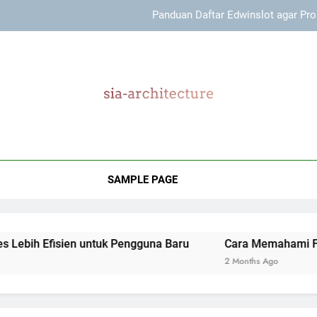
Panduan Daftar Edwinslot agar Pro
Cara Memahami Fungsi Kaya78
Cara Mengatasi Edwinslot Alternatif yang Sulit D
Pand
 Architecture
Panduan Daftar Edwinslot agar Pro
n Arsitektur Profesional Untuk Proyek Bangunan Anda Dari SIA A
Cara Memahami Fungsi Kaya78
SAMPLE PAGE
Cara Mengatasi Edwinslot Alternatif yang Sulit D
ien untuk Pengguna Baru
Cara Memahami Fungsi Kaya787
2 Months Ago