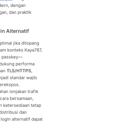
dern, dengan
gan, dan praktik
n Alternatif
ptimal jika ditopang
alam konteks Kaya787,
n passkey—
ndukung performa
naan
TLS/HTTPS
,
jadi standar wajib
terekspos.
han lonjakan trafik
ecara bersamaan,
n ketersediaan tetap
istribusi dan
ogin alternatif dapat