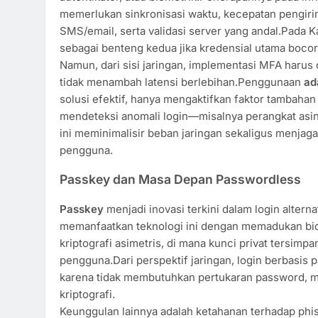
memerlukan sinkronisasi waktu, kecepatan pengir
SMS/email, serta validasi server yang andal.Pada 
sebagai benteng kedua jika kredensial utama bocor
Namun, dari sisi jaringan, implementasi MFA harus 
tidak menambah latensi berlebihan.Penggunaan
ad
solusi efektif, hanya mengaktifkan faktor tambahan 
mendeteksi anomali login—misalnya perangkat asing
ini meminimalisir beban jaringan sekaligus menja
pengguna.
Passkey dan Masa Depan Passwordless
Passkey
menjadi inovasi terkini dalam login alterna
memanfaatkan teknologi ini dengan memadukan bi
kriptografi asimetris, di mana kunci privat tersimpa
pengguna.Dari perspektif jaringan, login berbasis 
karena tidak membutuhkan pertukaran password, me
kriptografi.
Keunggulan lainnya adalah ketahanan terhadap phis