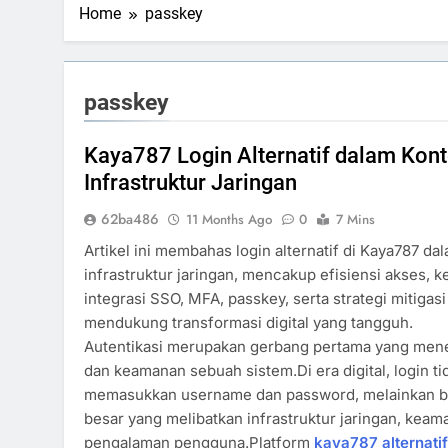
Home
passkey
passkey
Kaya787 Login Alternatif dalam Kon
Infrastruktur Jaringan
62ba486
11 Months Ago
0
7 Mins
Artikel ini membahas login alternatif di Kaya787 da
infrastruktur jaringan, mencakup efisiensi akses, 
integrasi SSO, MFA, passkey, serta strategi mitigasi
mendukung transformasi digital yang tangguh.
Autentikasi merupakan gerbang pertama yang men
dan keamanan sebuah sistem.Di era digital, login ti
memasukkan username dan password, melainkan bag
besar yang melibatkan infrastruktur jaringan, keama
pengalaman pengguna.Platform
kaya787 alternatif