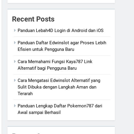
Recent Posts
Panduan Lebah4D Login di Android dan iOS
Panduan Daftar Edwinslot agar Proses Lebih
Efisien untuk Pengguna Baru
Cara Memahami Fungsi Kaya787 Link
Alternatif bagi Pengguna Baru
Cara Mengatasi Edwinslot Alternatif yang
Sulit Dibuka dengan Langkah Aman dan
Terarah
Panduan Lengkap Daftar Pokemon787 dari
Awal sampai Berhasil