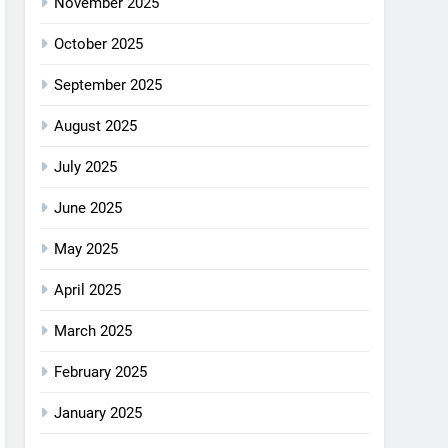
November 2025
October 2025
September 2025
August 2025
July 2025
June 2025
May 2025
April 2025
March 2025
February 2025
January 2025