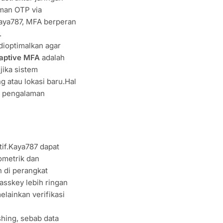
iman OTP via
Kaya787, MFA berperan
.
dioptimalkan agar
aptive MFA
adalah
jika sistem
 atau lokasi baru.Hal
ga pengalaman
tif.Kaya787 dapat
ometrik dan
n di perangkat
passkey lebih ringan
lainkan verifikasi
hing, sebab data