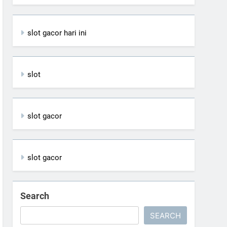
slot gacor hari ini
slot
slot gacor
slot gacor
Search
SEARCH