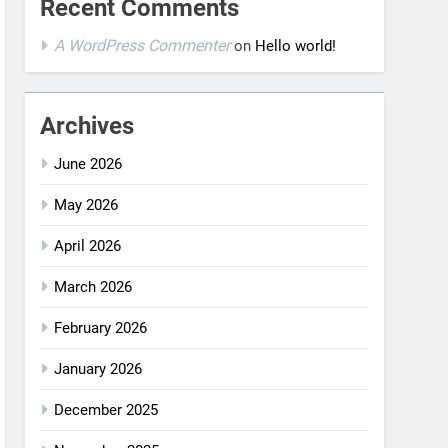
Recent Comments
A WordPress Commenter
on
Hello world!
Archives
June 2026
May 2026
April 2026
March 2026
February 2026
January 2026
December 2025