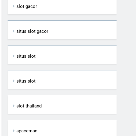
slot gacor
situs slot gacor
situs slot
situs slot
slot thailand
spaceman