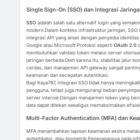
Single Sign-On (SSO) dan Integrasi Jaring
SSO
adalah salah satu alternatif login yang semaki
modern.Dalam konteks infrastruktur jaringan, SS
integrasi API yang aman dengan penyedia identitas 
Google atau Microsoft.Protokol seperti
OAuth 2.0
membutuhkan validasi token melalui server otorisas
jaringan berbeda.Oleh karena itu, stabilitas jalur ko
cerdas, dan manajemen API gateway sangat penti
keamanan dan kecepatan autentikasi.
Bagi Kaya787, integrasi SSO tidak hanya meningka
pengguna, tetapi juga mengurangi beban penyimpa
server internal.Dengan manajemen token yang bena
data dapat ditekan sekaligus memaksimalkan efisien
Multi-Factor Authentication (MFA) dan Ke
MFA menambahkan lapisan keamanan ekstra melalui
autentikator, atau biometrik.Penerapannya pada infr