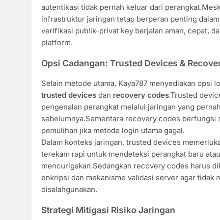
autentikasi tidak pernah keluar dari perangkat.Mes
infrastruktur jaringan tetap berperan penting dal
verifikasi publik-privat key berjalan aman, cepat, d
platform.
Opsi Cadangan: Trusted Devices & Recove
Selain metode utama, Kaya787 menyediakan opsi lo
trusted devices
dan
recovery codes
.Trusted devi
pengenalan perangkat melalui jaringan yang pernah 
sebelumnya.Sementara recovery codes berfungsi s
pemulihan jika metode login utama gagal.
Dalam konteks jaringan, trusted devices memerluka
terekam rapi untuk mendeteksi perangkat baru atau 
mencurigakan.Sedangkan recovery codes harus di
enkripsi dan mekanisme validasi server agar tidak
disalahgunakan.
Strategi Mitigasi Risiko Jaringan