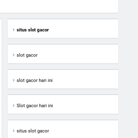
situs slot gacor
slot gacor
slot gacor hari ini
Slot gacor hari ini
situs slot gacor