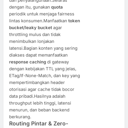
dan penyalahgunaan.Selaras
dengan itu, gunakan
quota
periodik untuk menjaga fairness
lintas konsumen.Manfaatkan
token
bucket/leaky bucket
agar
throttling mulus dan tidak
menimbulkan lonjakan
latensi.Bagian konten yang sering
diakses dapat memanfaatkan
response caching
di gateway
dengan kebijakan TTL yang jelas,
ETag/If-None-Match, dan key yang
mempertimbangkan header
otorisasi agar cache tidak bocor
data pribadi.Hasilnya adalah
throughput lebih tinggi, latensi
menurun, dan beban backend
berkurang.
Routing Pintar & Zero-