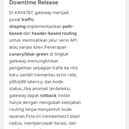
Downtime Release
Di KAYA787, gateway menjadi
pusat
traffic
shaping
.Implementasikan
path-
based
dan
header-based routing
untuk memisahkan jalur versi API
atau variasi klien.Penerapan
canary/blue-green
di tingkat
gateway memungkinkan
pengalihan sebagian trafik ke rilis
baru sambil memantau error rate,
p95/p99 latency, dan kode
status.Jika anomali terdeteksi,
gateway dapat
rollback
instan
hanya dengan mengubah kebijakan
routing tanpa menyentuh kode
layanan.Pola ini memperkecil blast
radius, mempercepat iterasi, dan