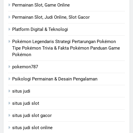
Permainan Slot, Game Online
Permainan Slot, Judi Online, Slot Gacor
Platform Digital & Teknologi
Pokémon Legendaris Strategi Pertarungan Pokémon
Tipe Pokémon Trivia & Fakta Pokémon Panduan Game
Pokémon
pokemon787
Psikologi Permainan & Desain Pengalaman
situs judi
situs judi slot
situs judi slot gacor
situs judi slot online