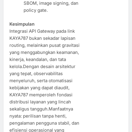
SBOM, image signing, dan
policy gate.
Kesimpulan
Integrasi API Gateway pada link
KAYA787 bukan sekadar lapisan
routing, melainkan pusat gravitasi
yang menggabungkan keamanan,
kinerja, keandalan, dan tata
kelola.Dengan desain arsitektur
yang tepat, observabilitas
menyeluruh, serta otomatisasi
kebijakan yang dapat diaudit,
KAYA787 memperoleh fondasi
distribusi layanan yang lincah
sekaligus tangguh.Manfaatnya
nyata: perilisan tanpa henti,
pengalaman pengguna stabil, dan
efisiensi operasional yang