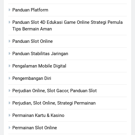
Panduan Platform
Panduan Slot 4D Edukasi Game Online Strategi Pemula
Tips Bermain Aman
Panduan Slot Online
Panduan Stabilitas Jaringan
Pengalaman Mobile Digital
Pengembangan Diri
Perjudian Online, Slot Gacor, Panduan Slot
Perjudian, Slot Online, Strategi Permainan
Permainan Kartu & Kasino
Permainan Slot Online