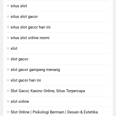
situs slot
situs slot gacor
situs slot gacor hari ini
situs slot online resmi
slot
slot gacor
slot gacor gampang menang
slot gacor hari ini
Slot Gacor, Kasino Online, Situs Terpercaya
slot online
Slot Online | Psikologi Bermain | Desain & Estetika