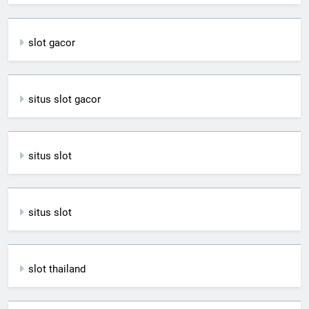
slot gacor
situs slot gacor
situs slot
situs slot
slot thailand