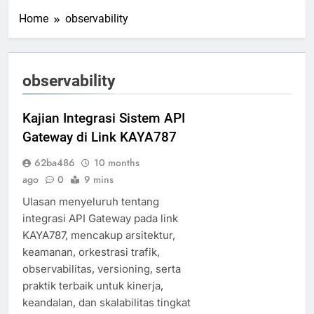
Home
observability
observability
Kajian Integrasi Sistem API
Gateway di Link KAYA787
62ba486
10 months
ago
0
9 mins
Ulasan menyeluruh tentang
integrasi API Gateway pada link
KAYA787, mencakup arsitektur,
keamanan, orkestrasi trafik,
observabilitas, versioning, serta
praktik terbaik untuk kinerja,
keandalan, dan skalabilitas tingkat