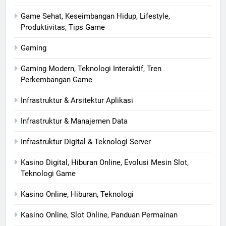
Game Sehat, Keseimbangan Hidup, Lifestyle,
Produktivitas, Tips Game
Gaming
Gaming Modern, Teknologi Interaktif, Tren
Perkembangan Game
Infrastruktur & Arsitektur Aplikasi
Infrastruktur & Manajemen Data
Infrastruktur Digital & Teknologi Server
Kasino Digital, Hiburan Online, Evolusi Mesin Slot,
Teknologi Game
Kasino Online, Hiburan, Teknologi
Kasino Online, Slot Online, Panduan Permainan