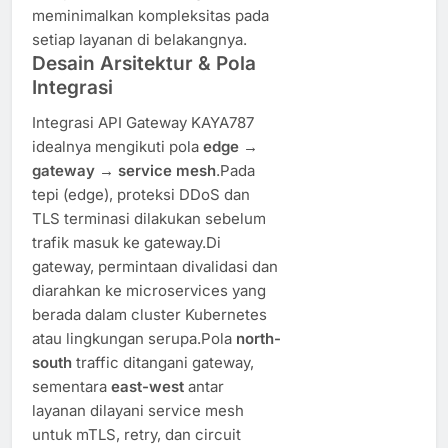
meminimalkan kompleksitas pada
setiap layanan di belakangnya.
Desain Arsitektur & Pola
Integrasi
Integrasi API Gateway KAYA787
idealnya mengikuti pola
edge →
gateway → service mesh
.Pada
tepi (edge), proteksi DDoS dan
TLS terminasi dilakukan sebelum
trafik masuk ke gateway.Di
gateway, permintaan divalidasi dan
diarahkan ke microservices yang
berada dalam cluster Kubernetes
atau lingkungan serupa.Pola
north-
south
traffic ditangani gateway,
sementara
east-west
antar
layanan dilayani service mesh
untuk mTLS, retry, dan circuit