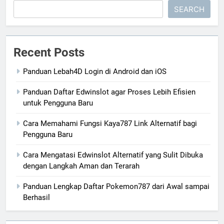
SEARCH
Recent Posts
Panduan Lebah4D Login di Android dan iOS
Panduan Daftar Edwinslot agar Proses Lebih Efisien
untuk Pengguna Baru
Cara Memahami Fungsi Kaya787 Link Alternatif bagi
Pengguna Baru
Cara Mengatasi Edwinslot Alternatif yang Sulit Dibuka
dengan Langkah Aman dan Terarah
Panduan Lengkap Daftar Pokemon787 dari Awal sampai
Berhasil