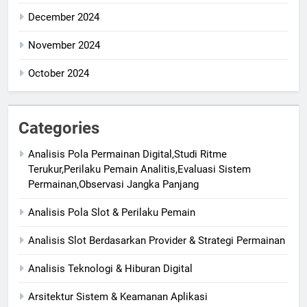
December 2024
November 2024
October 2024
Categories
Analisis Pola Permainan Digital,Studi Ritme
Terukur,Perilaku Pemain Analitis,Evaluasi Sistem
Permainan,Observasi Jangka Panjang
Analisis Pola Slot & Perilaku Pemain
Analisis Slot Berdasarkan Provider & Strategi Permainan
Analisis Teknologi & Hiburan Digital
Arsitektur Sistem & Keamanan Aplikasi