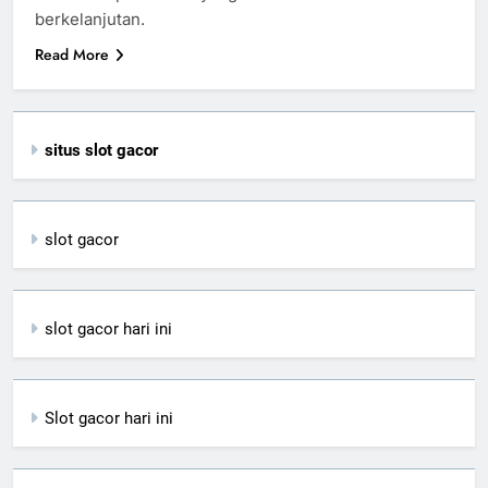
berkelanjutan.
Read More
situs slot gacor
slot gacor
slot gacor hari ini
Slot gacor hari ini