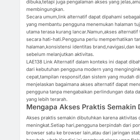
dibuka,tetapi juga pengalaman akses yang jelas,am
membingungkan.
Secara umum,link alternatif dapat dipahami sebaga
yang membantu pengguna menemukan halaman tuju
utama terasa kurang lancar.Namun,akses alternatif 
secara hati-hati.Pengguna perlu memperhatikan ta
halaman,konsistensi identitas brand,navigasi,dan 
sebelum melanjutkan aktivitas.
LAE138 Link Alternatif dalam konteks ini dapat dib
dari kebutuhan pengguna modern yang mengingink
cepat,tampilan responsif,dan sistem yang mudah dip
menjelaskan bagaimana akses alternatif dapat m
pengguna tanpa mengabaikan perlindungan data da
yang lebih terarah.
Mengapa Akses Praktis Semakin 
Akses praktis semakin dibutuhkan karena aktivitas 
meningkat.Setiap hari,pengguna berpindah dari pon
browser satu ke browser lain,atau dari jaringan stab