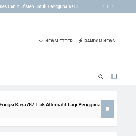
ses Lebih Efisien untuk Pengguna Baru
7 Link Alternatif bagi Pengguna Baru
ibuka dengan Langkah Aman dan Terarah
NEWSLETTER
RANDOM NEWS
uan Lebah4D Login di Android dan iOS
ses Lebih Efisien untuk Pengguna Baru
rchitecture. Kreativitas Dan Kualitas Dalam Setiap Karya.
7 Link Alternatif bagi Pengguna Baru
ibuka dengan Langkah Aman dan Terarah
7 Link Alternatif bagi Pengguna Baru
Cara Mengatasi 
3 Months Ago