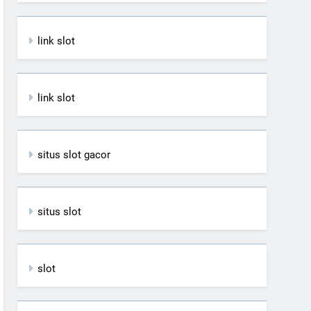
link slot
link slot
situs slot gacor
situs slot
slot