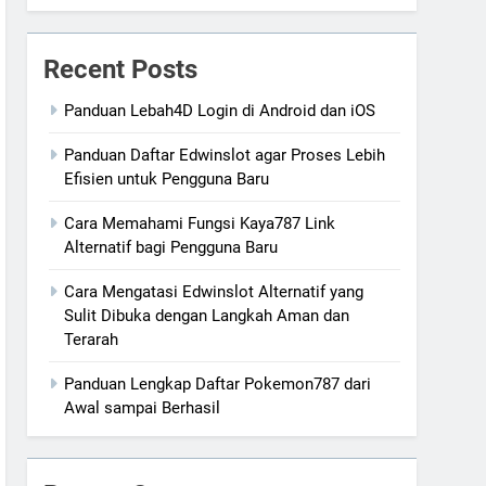
Recent Posts
Panduan Lebah4D Login di Android dan iOS
Panduan Daftar Edwinslot agar Proses Lebih
Efisien untuk Pengguna Baru
Cara Memahami Fungsi Kaya787 Link
Alternatif bagi Pengguna Baru
Cara Mengatasi Edwinslot Alternatif yang
Sulit Dibuka dengan Langkah Aman dan
Terarah
Panduan Lengkap Daftar Pokemon787 dari
Awal sampai Berhasil