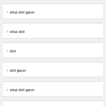
situs slot gacor
situs slot
slot
slot gacor
situs slot gacor