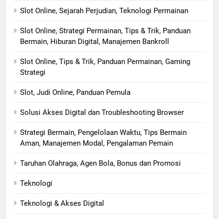
Slot Online, Sejarah Perjudian, Teknologi Permainan
Slot Online, Strategi Permainan, Tips & Trik, Panduan
Bermain, Hiburan Digital, Manajemen Bankroll
Slot Online, Tips & Trik, Panduan Permainan, Gaming
Strategi
Slot, Judi Online, Panduan Pemula
Solusi Akses Digital dan Troubleshooting Browser
Strategi Bermain, Pengelolaan Waktu, Tips Bermain
Aman, Manajemen Modal, Pengalaman Pemain
Taruhan Olahraga, Agen Bola, Bonus dan Promosi
Teknologi
Teknologi & Akses Digital