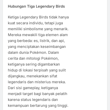
Hubungan Tiga Legendary Birds
Ketiga Legendary Birds tidak hanya
kuat secara individu, tetapi juga
memiliki simbolisme yang menarik.
Mereka mewakili tiga elemen alam
yang berbeda: es, listrik, dan api,
yang menciptakan keseimbangan
dalam dunia Pokémon. Dalam
cerita dan mitologi Pokémon,
ketiganya sering digambarkan
hidup di lokasi terpisah yang sulit
dijangkau, menekankan sifat
legendaris dan misterius mereka.
Dari sisi gameplay, ketiganya
menjadi target bagi banyak pelatih
karena status legendaris dan
kemampuan bertarung yang tinggi.