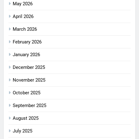
May 2026
April 2026
March 2026
February 2026
January 2026
December 2025
November 2025
October 2025
September 2025
August 2025
July 2025