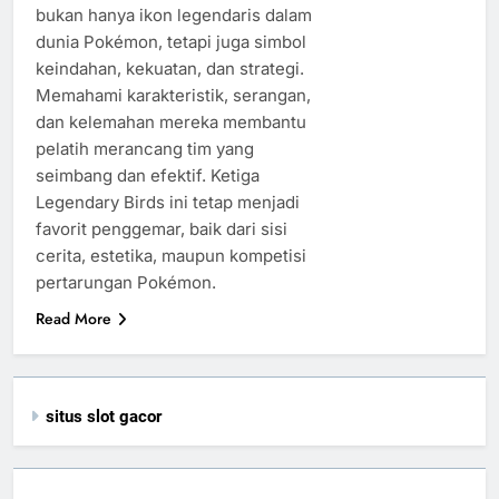
bukan hanya ikon legendaris dalam
dunia Pokémon, tetapi juga simbol
keindahan, kekuatan, dan strategi.
Memahami karakteristik, serangan,
dan kelemahan mereka membantu
pelatih merancang tim yang
seimbang dan efektif. Ketiga
Legendary Birds ini tetap menjadi
favorit penggemar, baik dari sisi
cerita, estetika, maupun kompetisi
pertarungan Pokémon.
Read More
situs slot gacor