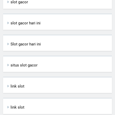
slot gacor
slot gacor hari ini
Slot gacor hari ini
situs slot gacor
link slot
link slot