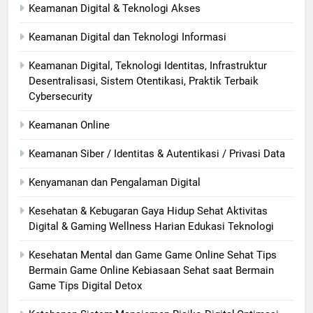
Keamanan Digital & Teknologi Akses
Keamanan Digital dan Teknologi Informasi
Keamanan Digital, Teknologi Identitas, Infrastruktur
Desentralisasi, Sistem Otentikasi, Praktik Terbaik
Cybersecurity
Keamanan Online
Keamanan Siber / Identitas & Autentikasi / Privasi Data
Kenyamanan dan Pengalaman Digital
Kesehatan & Kebugaran Gaya Hidup Sehat Aktivitas
Digital & Gaming Wellness Harian Edukasi Teknologi
Kesehatan Mental dan Game Game Online Sehat Tips
Bermain Game Online Kebiasaan Sehat saat Bermain
Game Tips Digital Detox