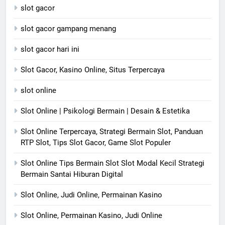
slot gacor
slot gacor gampang menang
slot gacor hari ini
Slot Gacor, Kasino Online, Situs Terpercaya
slot online
Slot Online | Psikologi Bermain | Desain & Estetika
Slot Online Terpercaya, Strategi Bermain Slot, Panduan
RTP Slot, Tips Slot Gacor, Game Slot Populer
Slot Online Tips Bermain Slot Slot Modal Kecil Strategi
Bermain Santai Hiburan Digital
Slot Online, Judi Online, Permainan Kasino
Slot Online, Permainan Kasino, Judi Online