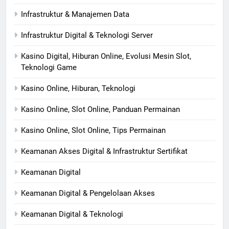
Infrastruktur & Manajemen Data
Infrastruktur Digital & Teknologi Server
Kasino Digital, Hiburan Online, Evolusi Mesin Slot,
Teknologi Game
Kasino Online, Hiburan, Teknologi
Kasino Online, Slot Online, Panduan Permainan
Kasino Online, Slot Online, Tips Permainan
Keamanan Akses Digital & Infrastruktur Sertifikat
Keamanan Digital
Keamanan Digital & Pengelolaan Akses
Keamanan Digital & Teknologi