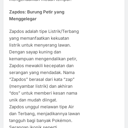
Zapdos: Burung Petir yang
Menggelegar
Zapdos adalah tipe Listrik/Terbang
yang memanfaatkan kekuatan
listrik untuk menyerang lawan.
Dengan sayap kuning dan
kemampuan mengendalikan petir,
Zapdos mewakili kecepatan dan
serangan yang mendadak. Nama
“Zapdos” berasal dari kata “zap”
(menyambar listrik) dan akhiran
“dos” untuk memberi kesan nama
unik dan mudah diingat.
Zapdos unggul melawan tipe Air
dan Terbang, menjadikannya lawan
tangguh bagi banyak Pokémon.
Serangan ikonik seperti