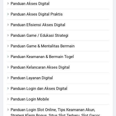
Panduan Akses Digital
Panduan Akses Digital Praktis
Panduan Efisiensi Akses Digital
Panduan Game / Edukasi Strategi
Panduan Game & Mentalitas Bermain
Panduan Keamanan & Bermain Togel
Panduan Kelancaran Akses Digital
Panduan Layanan Digital
Panduan Login dan Akses Digital
Panduan Login Mobile
Panduan Login Slot Online, Tips Keamanan Akun,
Strategi Klaim Bonus, Situs Slot Terbaru, Slot Gacor