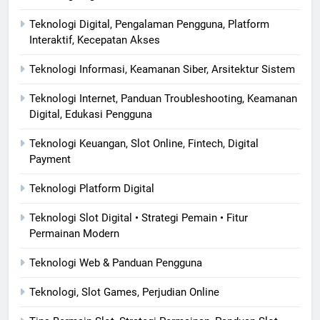
Teknologi Digital, Pengalaman Pengguna, Platform
Interaktif, Kecepatan Akses
Teknologi Informasi, Keamanan Siber, Arsitektur Sistem
Teknologi Internet, Panduan Troubleshooting, Keamanan
Digital, Edukasi Pengguna
Teknologi Keuangan, Slot Online, Fintech, Digital
Payment
Teknologi Platform Digital
Teknologi Slot Digital • Strategi Pemain • Fitur
Permainan Modern
Teknologi Web & Panduan Pengguna
Teknologi, Slot Games, Perjudian Online