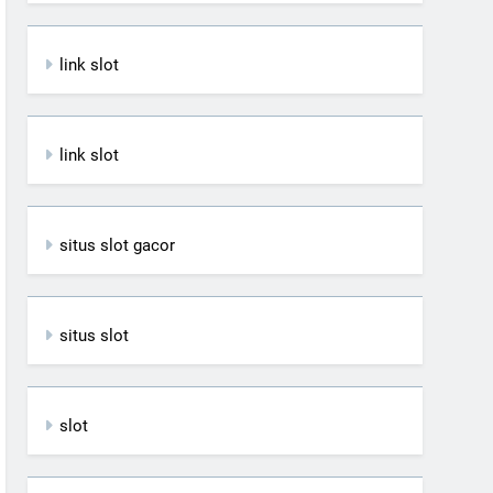
link slot
link slot
situs slot gacor
situs slot
slot