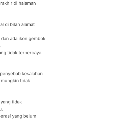
rakhir di halaman
l di bilah alamat
” dan ada ikon gembok
.
ng tidak terpercaya.
i penyebab kesalahan
g mungkin tidak
yang tidak
u.
perasi yang belum