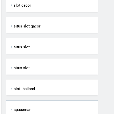
slot gacor
situs slot gacor
situs slot
situs slot
slot thailand
spaceman