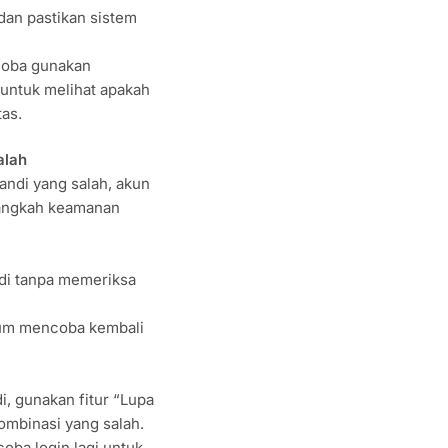
dan pastikan sistem
 coba gunakan
untuk melihat apakah
as.
alah
andi yang salah, akun
 langkah keamanan
di tanpa memeriksa
um mencoba kembali
i, gunakan fitur “Lupa
ombinasi yang salah.
ba login lagi untuk