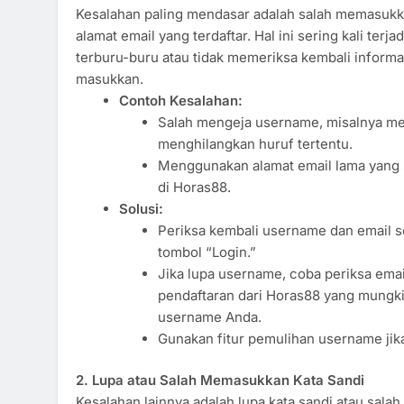
Kesalahan paling mendasar adalah salah memasuk
alamat email yang terdaftar. Hal ini sering kali terj
terburu-buru atau tidak memeriksa kembali inform
masukkan.
Contoh Kesalahan:
Salah mengeja username, misalnya m
menghilangkan huruf tertentu.
Menggunakan alamat email lama yang s
di Horas88.
Solusi:
Periksa kembali username dan email
tombol “Login.”
Jika lupa username, coba periksa emai
pendaftaran dari Horas88 yang mung
username Anda.
Gunakan fitur pemulihan username jika
2. Lupa atau Salah Memasukkan Kata Sandi
Kesalahan lainnya adalah lupa kata sandi atau sala