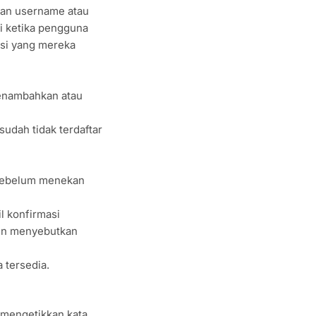
kan username atau
adi ketika pengguna
asi yang mereka
enambahkan atau
udah tidak terdaftar
 sebelum menekan
l konfirmasi
kin menyebutkan
 tersedia.
h mengetikkan kata