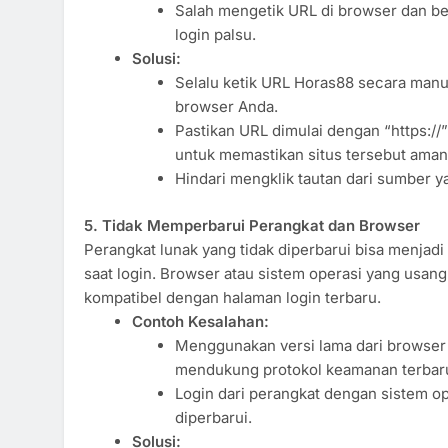
Salah mengetik URL di browser dan be
login palsu.
Solusi:
Selalu ketik URL Horas88 secara manua
browser Anda.
Pastikan URL dimulai dengan “https://
untuk memastikan situs tersebut aman
Hindari mengklik tautan dari sumber ya
5. Tidak Memperbarui Perangkat dan Browser
Perangkat lunak yang tidak diperbarui bisa menjad
saat login. Browser atau sistem operasi yang usan
kompatibel dengan halaman login terbaru.
Contoh Kesalahan:
Menggunakan versi lama dari browser 
mendukung protokol keamanan terbar
Login dari perangkat dengan sistem o
diperbarui.
Solusi: