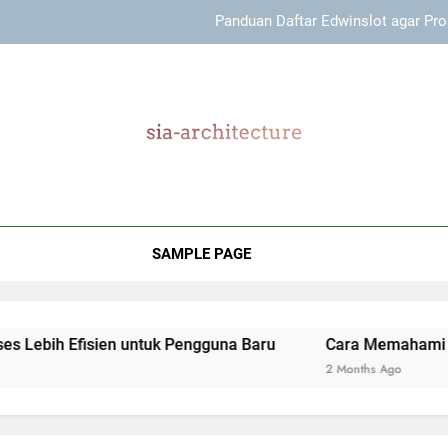
Panduan Daftar Edwinslot agar Pro
Cara Memahami Fungsi Kaya78
Cara Mengatasi Edwinslot Alternatif yang Sulit D
Pand
 Architecture
Panduan Daftar Edwinslot agar Pro
n Arsitektur Profesional Untuk Proyek Bangunan Anda Dari SIA A
Cara Memahami Fungsi Kaya78
SAMPLE PAGE
Cara Mengatasi Edwinslot Alternatif yang Sulit D
isien untuk Pengguna Baru
Cara Memahami Fungsi Kaya7
2 Months Ago