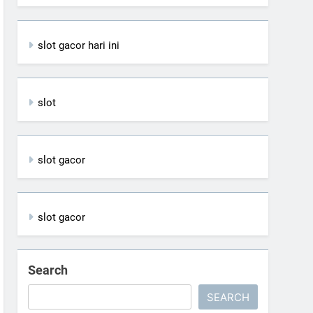
slot gacor hari ini
slot
slot gacor
slot gacor
Search
SEARCH