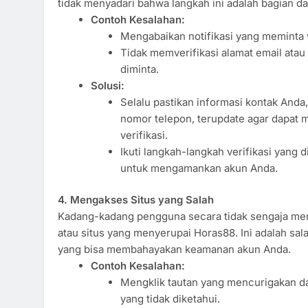
tidak menyadari bahwa langkah ini adalah bagian da
Contoh Kesalahan:
Mengabaikan notifikasi yang meminta v
Tidak memverifikasi alamat email atau
diminta.
Solusi:
Selalu pastikan informasi kontak Anda,
nomor telepon, terupdate agar dapat
verifikasi.
Ikuti langkah-langkah verifikasi yang 
untuk mengamankan akun Anda.
4. Mengakses Situs yang Salah
Kadang-kadang pengguna secara tidak sengaja men
atau situs yang menyerupai Horas88. Ini adalah sal
yang bisa membahayakan keamanan akun Anda.
Contoh Kesalahan:
Mengklik tautan yang mencurigakan da
yang tidak diketahui.