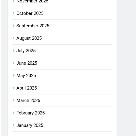
November 2025
October 2025
September 2025
August 2025
July 2025
June 2025
May 2025
April 2025
March 2025
February 2025
January 2025