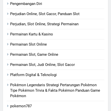
Pengembangan Diri
Perjudian Online, Slot Gacor, Panduan Slot
Perjudian, Slot Online, Strategi Permainan
Permainan Kartu & Kasino
Permainan Slot Online
Permainan Slot, Game Online
Permainan Slot, Judi Online, Slot Gacor
Platform Digital & Teknologi
Pokémon Legendaris Strategi Pertarungan Pokémon
Tipe Pokémon Trivia & Fakta Pokémon Panduan Game
Pokémon
pokemon787