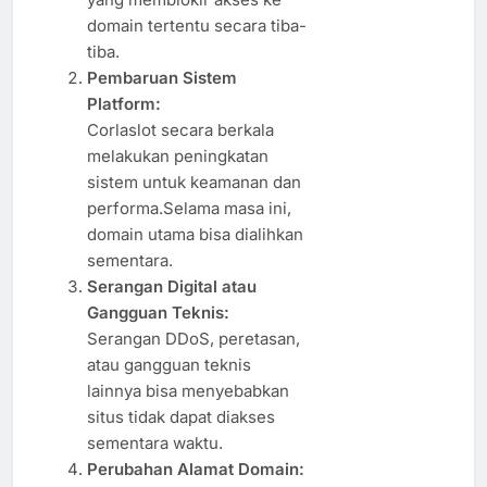
domain tertentu secara tiba-
tiba.
Pembaruan Sistem
Platform:
Corlaslot secara berkala
melakukan peningkatan
sistem untuk keamanan dan
performa.Selama masa ini,
domain utama bisa dialihkan
sementara.
Serangan Digital atau
Gangguan Teknis:
Serangan DDoS, peretasan,
atau gangguan teknis
lainnya bisa menyebabkan
situs tidak dapat diakses
sementara waktu.
Perubahan Alamat Domain: