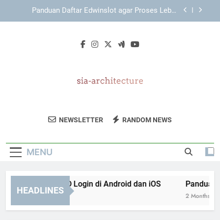
Skip
Cara Memahami Fungsi Kaya787 Link Alternatif
to
bagi Pengguna Baru
content
Cara Mengatasi Edwinslot Alternatif yang Sulit
Dibuka dengan Langkah Aman dan Terarah
Panduan Lebah4D Login di Android dan iOS
Panduan Daftar Edwinslot agar Proses Lebih
Efisien untuk Pengguna Baru
Cara Memahami Fungsi Kaya787 Link Alternatif
bagi Pengguna Baru
SIA Architecture
Jasa Desain Arsitektur Profesional Untuk
Cara Mengatasi Edwinslot Alternatif yang Sulit
NEWSLETTER
RANDOM NEWS
Dibuka dengan Langkah Aman dan Terarah
Proyek Bangunan Anda Dari SIA
Architecture. Kreativitas Dan Kualitas Dalam
MENU
Setiap Karya.
anduan Lebah4D Login di Android dan iOS
Panduan Dafta
HEADLINES
Months Ago
2 Months Ago