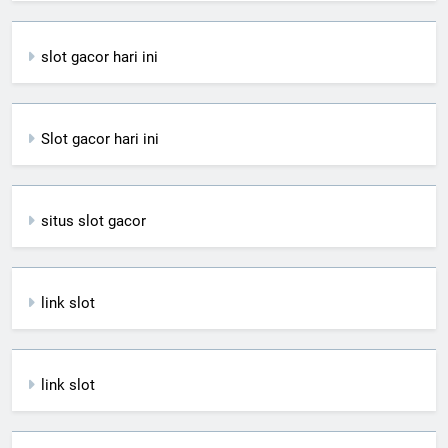
slot gacor hari ini
Slot gacor hari ini
situs slot gacor
link slot
link slot