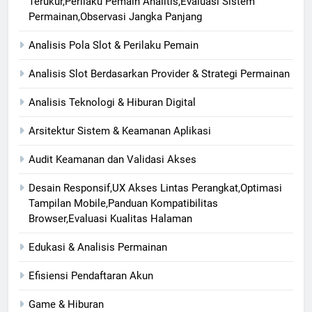
Terukur,Perilaku Pemain Analitis,Evaluasi Sistem
Permainan,Observasi Jangka Panjang
Analisis Pola Slot & Perilaku Pemain
Analisis Slot Berdasarkan Provider & Strategi Permainan
Analisis Teknologi & Hiburan Digital
Arsitektur Sistem & Keamanan Aplikasi
Audit Keamanan dan Validasi Akses
Desain Responsif,UX Akses Lintas Perangkat,Optimasi
Tampilan Mobile,Panduan Kompatibilitas
Browser,Evaluasi Kualitas Halaman
Edukasi & Analisis Permainan
Efisiensi Pendaftaran Akun
Game & Hiburan