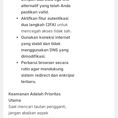
alternatif yang telah Anda
pastikan valid.
Aktifkan fitur autentikasi
dua langkah (2FA)
untuk
mencegah akses tidak sah.
Gunakan koneksi internet
yang stabil dan tidak
menggunakan DNS yang
dimodifikasi.
Perbarui browser secara
rutin agar mendukung
sistem redirect dan enkripsi
terbaru.
Keamanan Adalah Prioritas
Utama
Saat mencari tautan pengganti,
jangan abaikan aspek