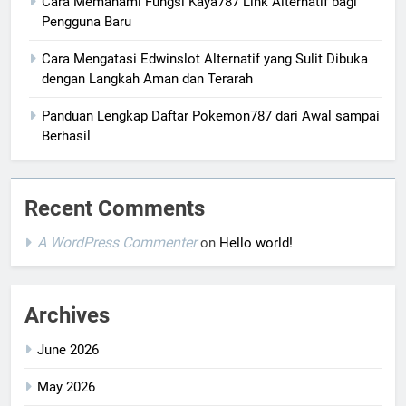
Cara Memahami Fungsi Kaya787 Link Alternatif bagi
Pengguna Baru
Cara Mengatasi Edwinslot Alternatif yang Sulit Dibuka
dengan Langkah Aman dan Terarah
Panduan Lengkap Daftar Pokemon787 dari Awal sampai
Berhasil
Recent Comments
A WordPress Commenter
on
Hello world!
Archives
June 2026
May 2026