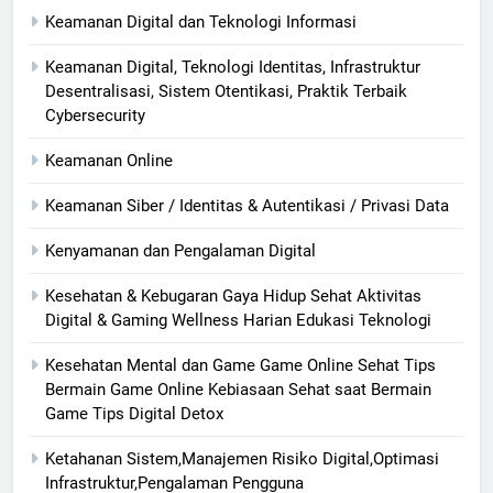
Keamanan Digital dan Teknologi Informasi
Keamanan Digital, Teknologi Identitas, Infrastruktur
Desentralisasi, Sistem Otentikasi, Praktik Terbaik
Cybersecurity
Keamanan Online
Keamanan Siber / Identitas & Autentikasi / Privasi Data
Kenyamanan dan Pengalaman Digital
Kesehatan & Kebugaran Gaya Hidup Sehat Aktivitas
Digital & Gaming Wellness Harian Edukasi Teknologi
Kesehatan Mental dan Game Game Online Sehat Tips
Bermain Game Online Kebiasaan Sehat saat Bermain
Game Tips Digital Detox
Ketahanan Sistem,Manajemen Risiko Digital,Optimasi
Infrastruktur,Pengalaman Pengguna