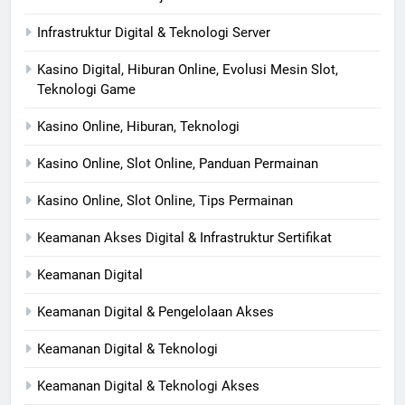
Infrastruktur Digital & Teknologi Server
Kasino Digital, Hiburan Online, Evolusi Mesin Slot,
Teknologi Game
Kasino Online, Hiburan, Teknologi
Kasino Online, Slot Online, Panduan Permainan
Kasino Online, Slot Online, Tips Permainan
Keamanan Akses Digital & Infrastruktur Sertifikat
Keamanan Digital
Keamanan Digital & Pengelolaan Akses
Keamanan Digital & Teknologi
Keamanan Digital & Teknologi Akses