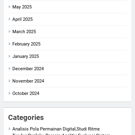
May 2025
April 2025
March 2025
February 2025
January 2025
December 2024
November 2024
October 2024
Categories
Analisis Pola Permainan Digital,Studi Ritme