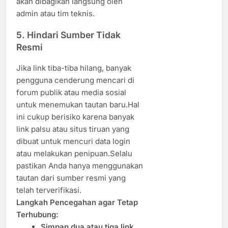
akan dibagikan langsung oleh
admin atau tim teknis.
5. Hindari Sumber Tidak
Resmi
Jika link tiba-tiba hilang, banyak
pengguna cenderung mencari di
forum publik atau media sosial
untuk menemukan tautan baru.Hal
ini cukup berisiko karena banyak
link palsu atau situs tiruan yang
dibuat untuk mencuri data login
atau melakukan penipuan.Selalu
pastikan Anda hanya menggunakan
tautan dari sumber resmi yang
telah terverifikasi.
Langkah Pencegahan agar Tetap
Terhubung:
Simpan dua atau tiga link