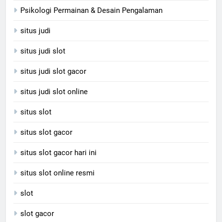
Psikologi Permainan & Desain Pengalaman
situs judi
situs judi slot
situs judi slot gacor
situs judi slot online
situs slot
situs slot gacor
situs slot gacor hari ini
situs slot online resmi
slot
slot gacor