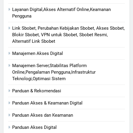
Layanan Digital,Akses Alternatif Online,Keamanan
Pengguna
Link Sbobet, Perubahan Kebijakan Sbobet, Akses Sbobet,
Blokir Sbobet, VPN untuk Sbobet, Sbobet Resmi,
Alternatif Link Sbobet
Manajemen Akses Digital
Manajemen Server,Stabilitas Platform
Online,Pengalaman Pengguna,Infrastruktur
Teknologi,Optimasi Sistem
Panduan & Rekomendasi
Panduan Akses & Keamanan Digital
Panduan Akses dan Keamanan
Panduan Akses Digital