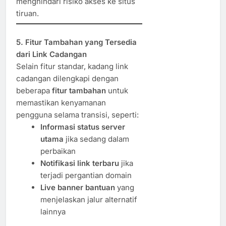
menghindari risiko akses ke situs
tiruan.
5. Fitur Tambahan yang Tersedia
dari Link Cadangan
Selain fitur standar, kadang link
cadangan dilengkapi dengan
beberapa
fitur tambahan
untuk
memastikan kenyamanan
pengguna selama transisi, seperti:
Informasi status server
utama
jika sedang dalam
perbaikan
Notifikasi link terbaru
jika
terjadi pergantian domain
Live banner bantuan
yang
menjelaskan jalur alternatif
lainnya