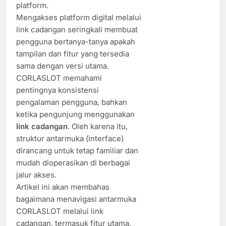
platform.
Mengakses platform digital melalui
link cadangan seringkali membuat
pengguna bertanya-tanya apakah
tampilan dan fitur yang tersedia
sama dengan versi utama.
CORLASLOT memahami
pentingnya konsistensi
pengalaman pengguna, bahkan
ketika pengunjung menggunakan
link cadangan
. Oleh karena itu,
struktur antarmuka (interface)
dirancang untuk tetap familiar dan
mudah dioperasikan di berbagai
jalur akses.
Artikel ini akan membahas
bagaimana menavigasi antarmuka
CORLASLOT melalui link
cadangan, termasuk fitur utama,