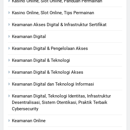
Kasino Online, Slot Online, Panduan Permainan
Kasino Online, Slot Online, Tips Permainan
Keamanan Akses Digital & Infrastruktur Sertifikat
Keamanan Digital
Keamanan Digital & Pengelolaan Akses
Keamanan Digital & Teknologi
Keamanan Digital & Teknologi Akses
Keamanan Digital dan Teknologi Informasi
Keamanan Digital, Teknologi Identitas, Infrastruktur
Desentralisasi, Sistem Otentikasi, Praktik Terbaik
Cybersecurity
Keamanan Online