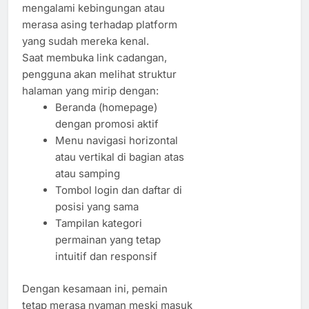
mengalami kebingungan atau
merasa asing terhadap platform
yang sudah mereka kenal.
Saat membuka link cadangan,
pengguna akan melihat struktur
halaman yang mirip dengan:
Beranda (homepage)
dengan promosi aktif
Menu navigasi horizontal
atau vertikal di bagian atas
atau samping
Tombol login dan daftar di
posisi yang sama
Tampilan kategori
permainan yang tetap
intuitif dan responsif
Dengan kesamaan ini, pemain
tetap merasa nyaman meski masuk