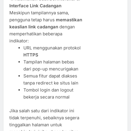
Interface Link Cadangan
Meskipun tampilannya sama,
pengguna tetap harus
memastikan
keaslian link cadangan
dengan
memperhatikan beberapa
indikator:
URL menggunakan protokol
HTTPS
Tampilan halaman bebas
dari pop-up mencurigakan
Semua fitur dapat diakses
tanpa redirect ke situs lain
Tombol login dan logout
bekerja secara normal
Jika salah satu dari indikator ini
tidak terpenuhi, sebaiknya segera
tinggalkan halaman untuk