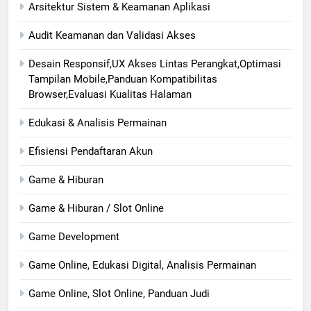
Arsitektur Sistem & Keamanan Aplikasi
Audit Keamanan dan Validasi Akses
Desain Responsif,UX Akses Lintas Perangkat,Optimasi
Tampilan Mobile,Panduan Kompatibilitas
Browser,Evaluasi Kualitas Halaman
Edukasi & Analisis Permainan
Efisiensi Pendaftaran Akun
Game & Hiburan
Game & Hiburan / Slot Online
Game Development
Game Online, Edukasi Digital, Analisis Permainan
Game Online, Slot Online, Panduan Judi