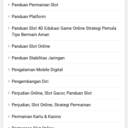
Panduan Permainan Slot
Panduan Platform
Panduan Slot 4D Edukasi Game Online Strategi Pemula
Tips Bermain Aman
Panduan Slot Online
Panduan Stabilitas Jaringan
Pengalaman Mobile Digital
Pengembangan Diri
Perjudian Online, Slot Gacor, Panduan Slot
Perjudian, Slot Online, Strategi Permainan
Permainan Kartu & Kasino