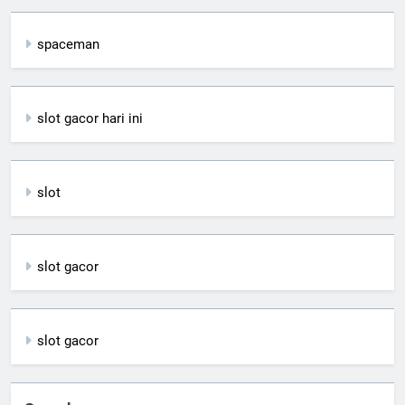
spaceman
slot gacor hari ini
slot
slot gacor
slot gacor