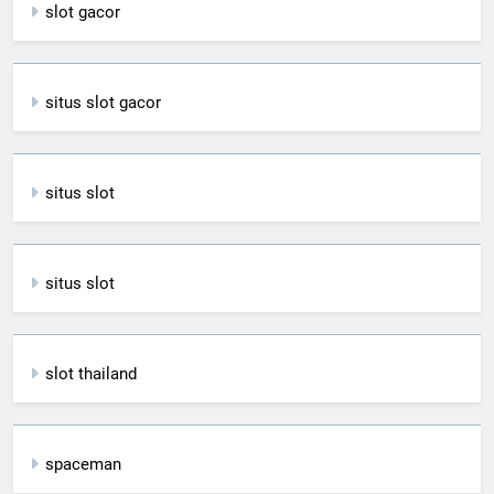
slot gacor
situs slot gacor
situs slot
situs slot
slot thailand
spaceman