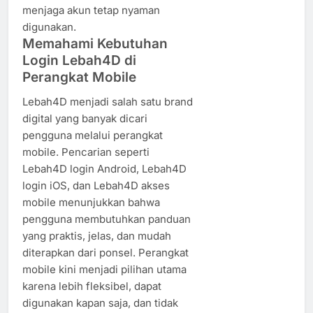
menjaga akun tetap nyaman
digunakan.
Memahami Kebutuhan
Login Lebah4D di
Perangkat Mobile
Lebah4D menjadi salah satu brand
digital yang banyak dicari
pengguna melalui perangkat
mobile. Pencarian seperti
Lebah4D login Android, Lebah4D
login iOS, dan Lebah4D akses
mobile menunjukkan bahwa
pengguna membutuhkan panduan
yang praktis, jelas, dan mudah
diterapkan dari ponsel. Perangkat
mobile kini menjadi pilihan utama
karena lebih fleksibel, dapat
digunakan kapan saja, dan tidak