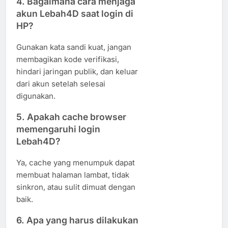
4. Bagaimana cara menjaga
akun Lebah4D saat login di
HP?
Gunakan kata sandi kuat, jangan
membagikan kode verifikasi,
hindari jaringan publik, dan keluar
dari akun setelah selesai
digunakan.
5. Apakah cache browser
memengaruhi login
Lebah4D?
Ya, cache yang menumpuk dapat
membuat halaman lambat, tidak
sinkron, atau sulit dimuat dengan
baik.
6. Apa yang harus dilakukan