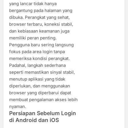
yang lancar tidak hanya
bergantung pada halaman yang
dibuka. Perangkat yang sehat,
browser terbaru, koneksi stabil,
dan kebiasaan keamanan juga
memiliki peran penting.
Pengguna baru sering langsung
fokus pada area login tanpa
memeriksa kondisi perangkat.
Padahal, langkah sederhana
seperti memastikan sinyal stabil,
menutup aplikasi yang tidak
diperlukan, dan menggunakan
browser yang diperbarui dapat
membuat pengalaman akses lebih
nyaman.
Persiapan Sebelum Login
di Android dan iOS