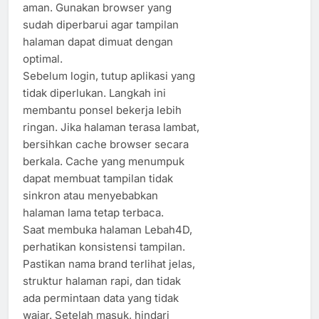
aman. Gunakan browser yang
sudah diperbarui agar tampilan
halaman dapat dimuat dengan
optimal.
Sebelum login, tutup aplikasi yang
tidak diperlukan. Langkah ini
membantu ponsel bekerja lebih
ringan. Jika halaman terasa lambat,
bersihkan cache browser secara
berkala. Cache yang menumpuk
dapat membuat tampilan tidak
sinkron atau menyebabkan
halaman lama tetap terbaca.
Saat membuka halaman Lebah4D,
perhatikan konsistensi tampilan.
Pastikan nama brand terlihat jelas,
struktur halaman rapi, dan tidak
ada permintaan data yang tidak
wajar. Setelah masuk, hindari