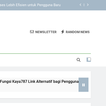
ses Lebih Efisien untuk Pengguna Baru
7 Link Alternatif bagi Pengguna Baru
ibuka dengan Langkah Aman dan Terarah
NEWSLETTER
RANDOM NEWS
uan Lebah4D Login di Android dan iOS
ses Lebih Efisien untuk Pengguna Baru
rchitecture. Kreativitas Dan Kualitas Dalam Setiap Karya.
7 Link Alternatif bagi Pengguna Baru
ibuka dengan Langkah Aman dan Terarah
87 Link Alternatif bagi Pengguna Baru
Cara Mengatasi 
3 Months Ago