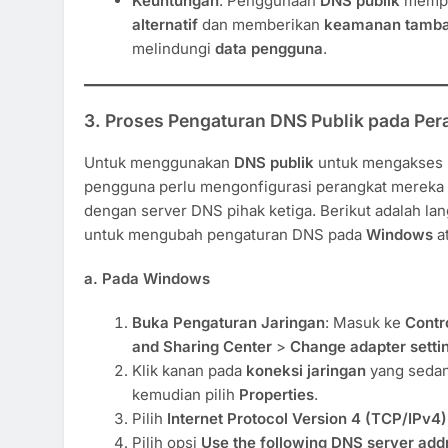
Keuntungan
: Penggunaan
DNS publik
memp
alternatif
dan memberikan
keamanan tamb
melindungi
data pengguna
.
3.
Proses Pengaturan DNS Publik pada Per
Untuk menggunakan
DNS publik
untuk mengakses
pengguna perlu mengonfigurasi perangkat mereka
dengan server DNS pihak ketiga. Berikut adalah la
untuk mengubah pengaturan DNS pada
Windows
a
a.
Pada Windows
Buka Pengaturan Jaringan
: Masuk ke
Contr
and Sharing Center
>
Change adapter setti
Klik kanan pada
koneksi jaringan
yang sedan
kemudian pilih
Properties
.
Pilih
Internet Protocol Version 4 (TCP/IPv4)
Pilih opsi
Use the following DNS server add