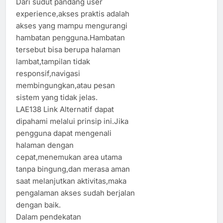
Dari sudut pandang user
experience,akses praktis adalah
akses yang mampu mengurangi
hambatan pengguna.Hambatan
tersebut bisa berupa halaman
lambat,tampilan tidak
responsif,navigasi
membingungkan,atau pesan
sistem yang tidak jelas.
LAE138 Link Alternatif dapat
dipahami melalui prinsip ini.Jika
pengguna dapat mengenali
halaman dengan
cepat,menemukan area utama
tanpa bingung,dan merasa aman
saat melanjutkan aktivitas,maka
pengalaman akses sudah berjalan
dengan baik.
Dalam pendekatan