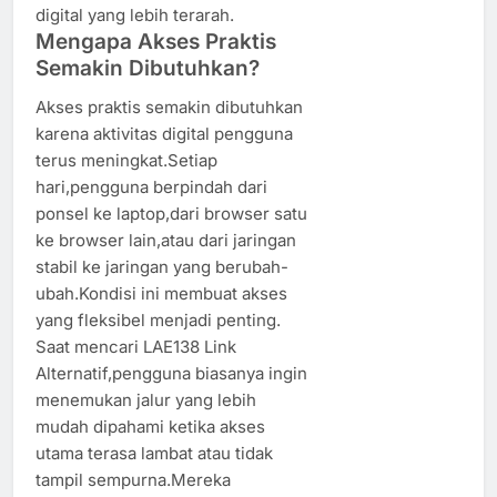
digital yang lebih terarah.
Mengapa Akses Praktis
Semakin Dibutuhkan?
Akses praktis semakin dibutuhkan
karena aktivitas digital pengguna
terus meningkat.Setiap
hari,pengguna berpindah dari
ponsel ke laptop,dari browser satu
ke browser lain,atau dari jaringan
stabil ke jaringan yang berubah-
ubah.Kondisi ini membuat akses
yang fleksibel menjadi penting.
Saat mencari LAE138 Link
Alternatif,pengguna biasanya ingin
menemukan jalur yang lebih
mudah dipahami ketika akses
utama terasa lambat atau tidak
tampil sempurna.Mereka