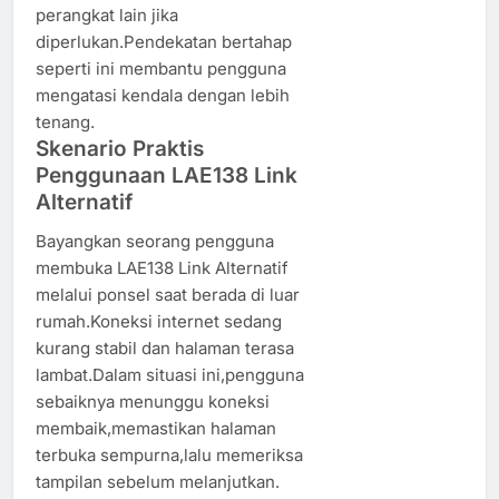
perangkat lain jika
diperlukan.Pendekatan bertahap
seperti ini membantu pengguna
mengatasi kendala dengan lebih
tenang.
Skenario Praktis
Penggunaan LAE138 Link
Alternatif
Bayangkan seorang pengguna
membuka LAE138 Link Alternatif
melalui ponsel saat berada di luar
rumah.Koneksi internet sedang
kurang stabil dan halaman terasa
lambat.Dalam situasi ini,pengguna
sebaiknya menunggu koneksi
membaik,memastikan halaman
terbuka sempurna,lalu memeriksa
tampilan sebelum melanjutkan.