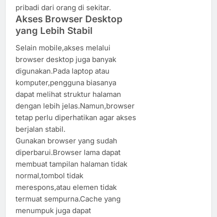
pribadi dari orang di sekitar.
Akses Browser Desktop
yang Lebih Stabil
Selain mobile,akses melalui
browser desktop juga banyak
digunakan.Pada laptop atau
komputer,pengguna biasanya
dapat melihat struktur halaman
dengan lebih jelas.Namun,browser
tetap perlu diperhatikan agar akses
berjalan stabil.
Gunakan browser yang sudah
diperbarui.Browser lama dapat
membuat tampilan halaman tidak
normal,tombol tidak
merespons,atau elemen tidak
termuat sempurna.Cache yang
menumpuk juga dapat