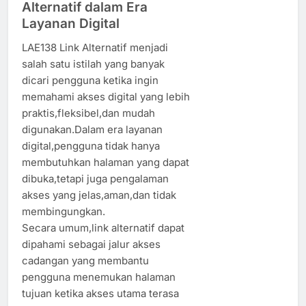
Alternatif dalam Era
Layanan Digital
LAE138 Link Alternatif menjadi
salah satu istilah yang banyak
dicari pengguna ketika ingin
memahami akses digital yang lebih
praktis,fleksibel,dan mudah
digunakan.Dalam era layanan
digital,pengguna tidak hanya
membutuhkan halaman yang dapat
dibuka,tetapi juga pengalaman
akses yang jelas,aman,dan tidak
membingungkan.
Secara umum,link alternatif dapat
dipahami sebagai jalur akses
cadangan yang membantu
pengguna menemukan halaman
tujuan ketika akses utama terasa