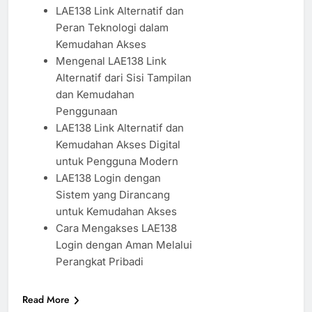
LAE138 Link Alternatif dan
Peran Teknologi dalam
Kemudahan Akses
Mengenal LAE138 Link
Alternatif dari Sisi Tampilan
dan Kemudahan
Penggunaan
LAE138 Link Alternatif dan
Kemudahan Akses Digital
untuk Pengguna Modern
LAE138 Login dengan
Sistem yang Dirancang
untuk Kemudahan Akses
Cara Mengakses LAE138
Login dengan Aman Melalui
Perangkat Pribadi
Read More