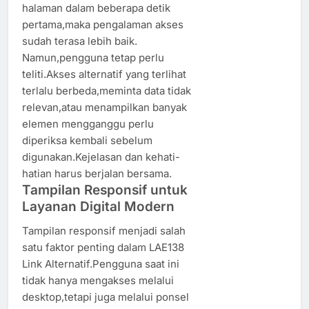
halaman dalam beberapa detik
pertama,maka pengalaman akses
sudah terasa lebih baik.
Namun,pengguna tetap perlu
teliti.Akses alternatif yang terlihat
terlalu berbeda,meminta data tidak
relevan,atau menampilkan banyak
elemen mengganggu perlu
diperiksa kembali sebelum
digunakan.Kejelasan dan kehati-
hatian harus berjalan bersama.
Tampilan Responsif untuk
Layanan Digital Modern
Tampilan responsif menjadi salah
satu faktor penting dalam LAE138
Link Alternatif.Pengguna saat ini
tidak hanya mengakses melalui
desktop,tetapi juga melalui ponsel