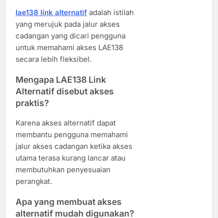
lae138 link alternatif
adalah istilah
yang merujuk pada jalur akses
cadangan yang dicari pengguna
untuk memahami akses LAE138
secara lebih fleksibel.
Mengapa LAE138 Link
Alternatif disebut akses
praktis?
Karena akses alternatif dapat
membantu pengguna memahami
jalur akses cadangan ketika akses
utama terasa kurang lancar atau
membutuhkan penyesuaian
perangkat.
Apa yang membuat akses
alternatif mudah digunakan?