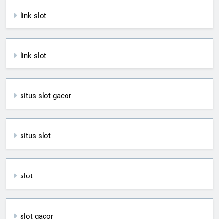
link slot
link slot
situs slot gacor
situs slot
slot
slot gacor