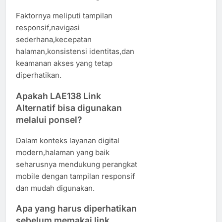
Faktornya meliputi tampilan
responsif,navigasi
sederhana,kecepatan
halaman,konsistensi identitas,dan
keamanan akses yang tetap
diperhatikan.
Apakah LAE138 Link
Alternatif bisa digunakan
melalui ponsel?
Dalam konteks layanan digital
modern,halaman yang baik
seharusnya mendukung perangkat
mobile dengan tampilan responsif
dan mudah digunakan.
Apa yang harus diperhatikan
sebelum memakai link