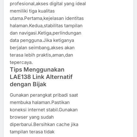
profesional,akses digital yang ideal
memiliki tiga kualitas
utama.Pertama,kejelasan identitas
halaman.Kedua,stabilitas tampilan
dan navigasi.Ketiga,perlindungan
data pengguna.Jika ketiganya
berjalan seimbang,akses akan
terasa lebih praktis,aman,dan
tepercaya.
Tips Menggunakan
LAE138 Link Alternatif
dengan Bijak
Gunakan perangkat pribadi saat
membuka halaman.Pastikan
koneksi internet stabil.Gunakan
browser yang sudah
diperbarui.Bersihkan cache jika
tampilan terasa tidak