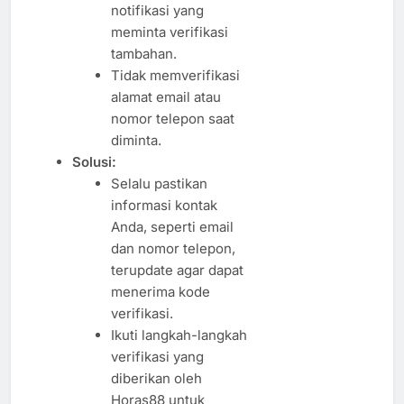
notifikasi yang
meminta verifikasi
tambahan.
Tidak memverifikasi
alamat email atau
nomor telepon saat
diminta.
Solusi:
Selalu pastikan
informasi kontak
Anda, seperti email
dan nomor telepon,
terupdate agar dapat
menerima kode
verifikasi.
Ikuti langkah-langkah
verifikasi yang
diberikan oleh
Horas88 untuk