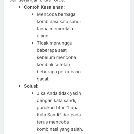
Contoh Kesalahan:
Mencoba berbagai
kombinasi kata sandi
tanpa memeriksa
ulang.
Tidak menunggu
beberapa saat
sebelum mencoba
kembali setelah
beberapa percobaan
gagal.
Solusi:
Jika Anda tidak yakin
dengan kata sandi,
gunakan fitur “Lupa
Kata Sandi” daripada
terus mencoba
kombinasi yang salah.