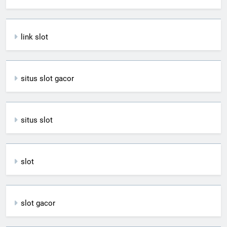
link slot
situs slot gacor
situs slot
slot
slot gacor