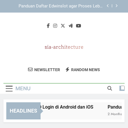
Skip
Cara Memahami Fungsi Kaya787 Link Alternatif
to
bagi Pengguna Baru
content
Cara Mengatasi Edwinslot Alternatif yang Sulit
Dibuka dengan Langkah Aman dan Terarah
Panduan Lebah4D Login di Android dan iOS
Panduan Daftar Edwinslot agar Proses Lebih
Efisien untuk Pengguna Baru
Cara Memahami Fungsi Kaya787 Link Alternatif
bagi Pengguna Baru
SIA Architecture
Jasa Desain Arsitektur Profesional Untuk
Cara Mengatasi Edwinslot Alternatif yang Sulit
NEWSLETTER
RANDOM NEWS
Dibuka dengan Langkah Aman dan Terarah
Proyek Bangunan Anda Dari SIA
Architecture. Kreativitas Dan Kualitas Dalam
MENU
Setiap Karya.
nduan Lebah4D Login di Android dan iOS
Panduan Dafta
HEADLINES
Months Ago
2 Months Ago