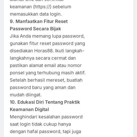
keamanan (https://) sebelum
memasukkan data login.
9. Manfaatkan Fitur Reset
Password Secara Bijak
Jika Anda memang lupa password,
gunakan fitur reset password yang
disediakan Horas88. Ikuti langkah-
langkahnya secara cermat dan
pastikan alamat email atau nomor
ponsel yang terhubung masih aktif.
Setelah berhasil mereset, buatlah
password baru yang aman dan
mudah diingat.
10. Edukasi Diri Tentang Praktik
Keamanan Digital
Menghindari kesalahan password
saat login tidak cukup hanya
dengan hafal password, tapi juga