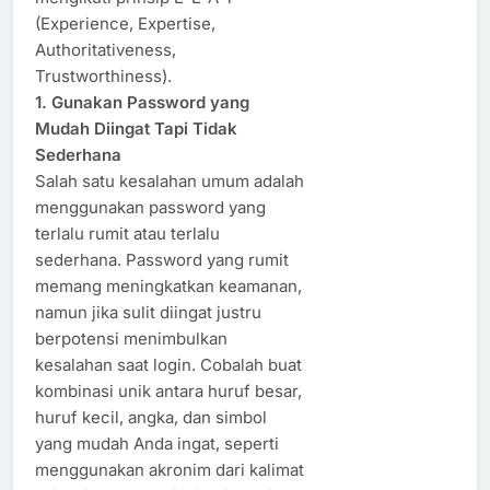
(Experience, Expertise,
Authoritativeness,
Trustworthiness).
1. Gunakan Password yang
Mudah Diingat Tapi Tidak
Sederhana
Salah satu kesalahan umum adalah
menggunakan password yang
terlalu rumit atau terlalu
sederhana. Password yang rumit
memang meningkatkan keamanan,
namun jika sulit diingat justru
berpotensi menimbulkan
kesalahan saat login. Cobalah buat
kombinasi unik antara huruf besar,
huruf kecil, angka, dan simbol
yang mudah Anda ingat, seperti
menggunakan akronim dari kalimat