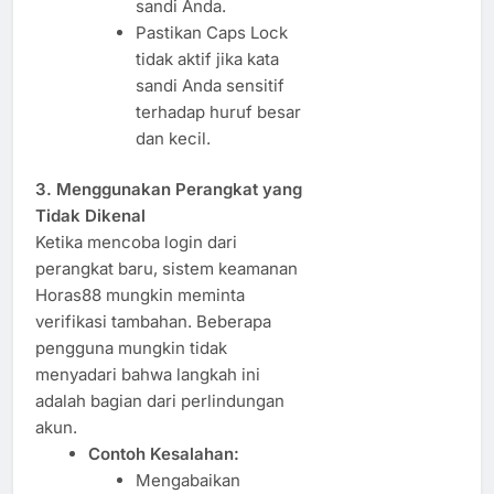
sandi Anda.
Pastikan Caps Lock
tidak aktif jika kata
sandi Anda sensitif
terhadap huruf besar
dan kecil.
3. Menggunakan Perangkat yang
Tidak Dikenal
Ketika mencoba login dari
perangkat baru, sistem keamanan
Horas88 mungkin meminta
verifikasi tambahan. Beberapa
pengguna mungkin tidak
menyadari bahwa langkah ini
adalah bagian dari perlindungan
akun.
Contoh Kesalahan:
Mengabaikan