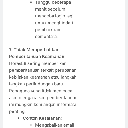
Tunggu beberapa
menit sebelum
mencoba login lagi
untuk menghindari
pemblokiran
sementara.
7. Tidak Memperhatikan
Pemberitahuan Keamanan
Horas88 sering memberikan
pemberitahuan terkait perubahan
kebijakan keamanan atau langkah-
langkah perlindungan baru.
Pengguna yang tidak membaca
atau mengabaikan pemberitahuan
ini mungkin kehilangan informasi
penting.
Contoh Kesalahan:
Mengabaikan email