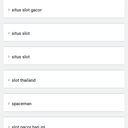
situs slot gacor
situs slot
situs slot
slot thailand
spaceman
slot gacor hari ini