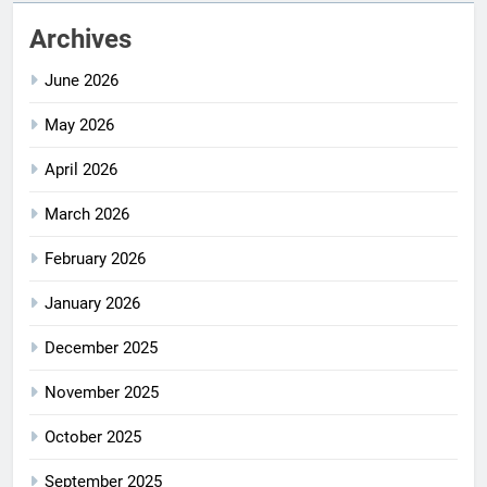
Archives
June 2026
May 2026
April 2026
March 2026
February 2026
January 2026
December 2025
November 2025
October 2025
September 2025