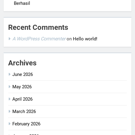
Berhasil
Recent Comments
A WordPress Commenter
on
Hello world!
Archives
June 2026
May 2026
April 2026
March 2026
February 2026