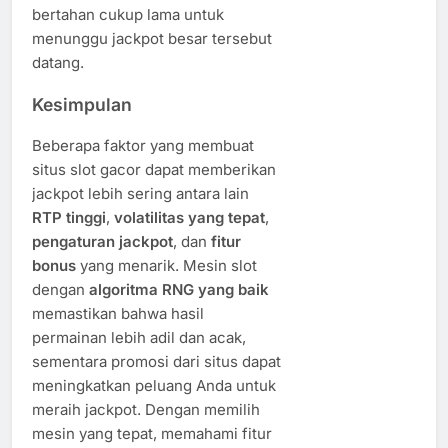
bertahan cukup lama untuk
menunggu jackpot besar tersebut
datang.
Kesimpulan
Beberapa faktor yang membuat
situs slot gacor dapat memberikan
jackpot lebih sering antara lain
RTP tinggi
,
volatilitas yang tepat
,
pengaturan jackpot
, dan
fitur
bonus
yang menarik. Mesin slot
dengan
algoritma RNG yang baik
memastikan bahwa hasil
permainan lebih adil dan acak,
sementara promosi dari situs dapat
meningkatkan peluang Anda untuk
meraih jackpot. Dengan memilih
mesin yang tepat, memahami fitur