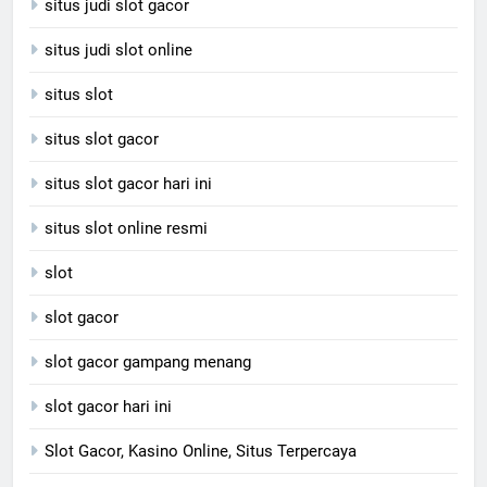
situs judi slot gacor
situs judi slot online
situs slot
situs slot gacor
situs slot gacor hari ini
situs slot online resmi
slot
slot gacor
slot gacor gampang menang
slot gacor hari ini
Slot Gacor, Kasino Online, Situs Terpercaya