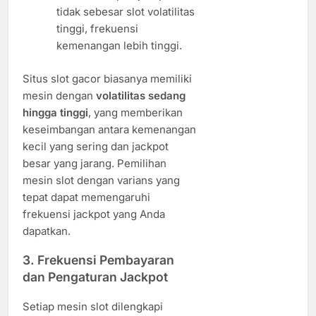
tidak sebesar slot volatilitas
tinggi, frekuensi
kemenangan lebih tinggi.
Situs slot gacor biasanya memiliki
mesin dengan
volatilitas sedang
hingga tinggi
, yang memberikan
keseimbangan antara kemenangan
kecil yang sering dan jackpot
besar yang jarang. Pemilihan
mesin slot dengan varians yang
tepat dapat memengaruhi
frekuensi jackpot yang Anda
dapatkan.
3.
Frekuensi Pembayaran
dan Pengaturan Jackpot
Setiap mesin slot dilengkapi