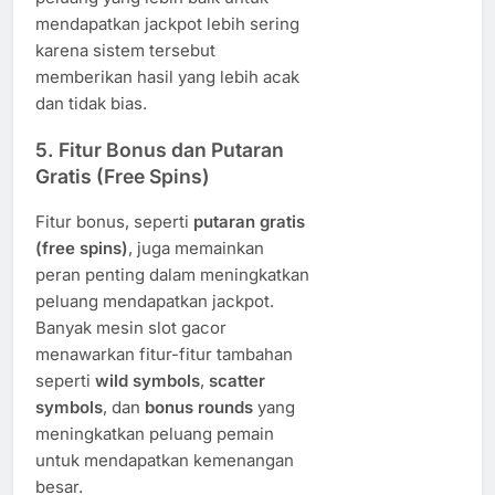
mendapatkan jackpot lebih sering
karena sistem tersebut
memberikan hasil yang lebih acak
dan tidak bias.
5.
Fitur Bonus dan Putaran
Gratis (Free Spins)
Fitur bonus, seperti
putaran gratis
(free spins)
, juga memainkan
peran penting dalam meningkatkan
peluang mendapatkan jackpot.
Banyak mesin slot gacor
menawarkan fitur-fitur tambahan
seperti
wild symbols
,
scatter
symbols
, dan
bonus rounds
yang
meningkatkan peluang pemain
untuk mendapatkan kemenangan
besar.