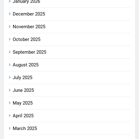
January 2026
December 2025
November 2025
October 2025
September 2025
August 2025
July 2025
June 2025
May 2025
April 2025
March 2025