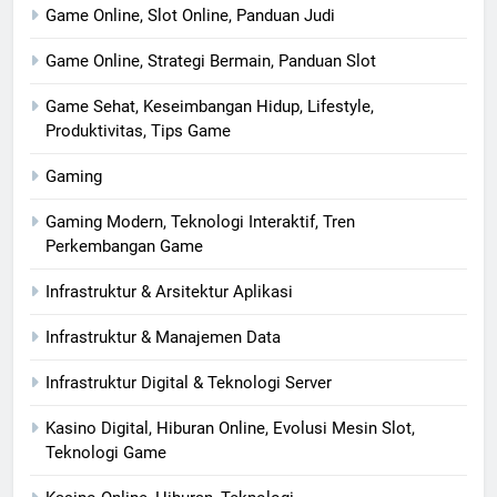
Game Online, Slot Online, Panduan Judi
Game Online, Strategi Bermain, Panduan Slot
Game Sehat, Keseimbangan Hidup, Lifestyle,
Produktivitas, Tips Game
Gaming
Gaming Modern, Teknologi Interaktif, Tren
Perkembangan Game
Infrastruktur & Arsitektur Aplikasi
Infrastruktur & Manajemen Data
Infrastruktur Digital & Teknologi Server
Kasino Digital, Hiburan Online, Evolusi Mesin Slot,
Teknologi Game