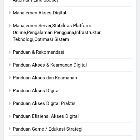
Alternatif Link Sbobet
Manajemen Akses Digital
Manajemen Server,Stabilitas Platform
Online,Pengalaman Pengguna,Infrastruktur
Teknologi,Optimasi Sistem
Panduan & Rekomendasi
Panduan Akses & Keamanan Digital
Panduan Akses dan Keamanan
Panduan Akses Digital
Panduan Akses Digital Praktis
Panduan Efisiensi Akses Digital
Panduan Game / Edukasi Strategi