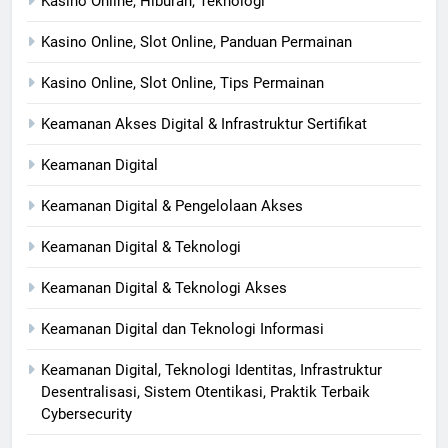
Kasino Online, Hiburan, Teknologi
Kasino Online, Slot Online, Panduan Permainan
Kasino Online, Slot Online, Tips Permainan
Keamanan Akses Digital & Infrastruktur Sertifikat
Keamanan Digital
Keamanan Digital & Pengelolaan Akses
Keamanan Digital & Teknologi
Keamanan Digital & Teknologi Akses
Keamanan Digital dan Teknologi Informasi
Keamanan Digital, Teknologi Identitas, Infrastruktur
Desentralisasi, Sistem Otentikasi, Praktik Terbaik
Cybersecurity