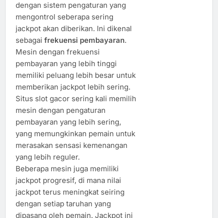
dengan sistem pengaturan yang
mengontrol seberapa sering
jackpot akan diberikan. Ini dikenal
sebagai
frekuensi pembayaran
.
Mesin dengan frekuensi
pembayaran yang lebih tinggi
memiliki peluang lebih besar untuk
memberikan jackpot lebih sering.
Situs slot gacor sering kali memilih
mesin dengan pengaturan
pembayaran yang lebih sering,
yang memungkinkan pemain untuk
merasakan sensasi kemenangan
yang lebih reguler.
Beberapa mesin juga memiliki
jackpot progresif, di mana nilai
jackpot terus meningkat seiring
dengan setiap taruhan yang
dipasang oleh pemain. Jackpot ini