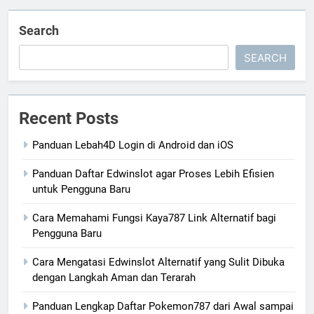
Search
SEARCH
Recent Posts
Panduan Lebah4D Login di Android dan iOS
Panduan Daftar Edwinslot agar Proses Lebih Efisien
untuk Pengguna Baru
Cara Memahami Fungsi Kaya787 Link Alternatif bagi
Pengguna Baru
Cara Mengatasi Edwinslot Alternatif yang Sulit Dibuka
dengan Langkah Aman dan Terarah
Panduan Lengkap Daftar Pokemon787 dari Awal sampai