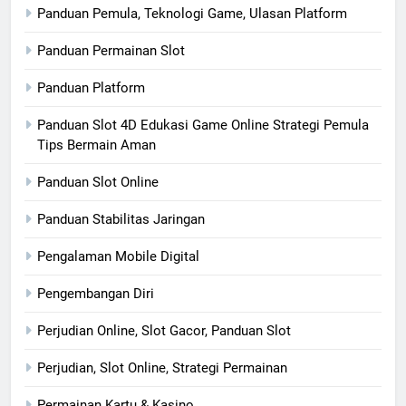
Panduan Pemula, Teknologi Game, Ulasan Platform
Panduan Permainan Slot
Panduan Platform
Panduan Slot 4D Edukasi Game Online Strategi Pemula
Tips Bermain Aman
Panduan Slot Online
Panduan Stabilitas Jaringan
Pengalaman Mobile Digital
Pengembangan Diri
Perjudian Online, Slot Gacor, Panduan Slot
Perjudian, Slot Online, Strategi Permainan
Permainan Kartu & Kasino