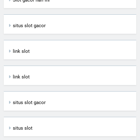
Slot gacor hari ini
situs slot gacor
link slot
link slot
situs slot gacor
situs slot