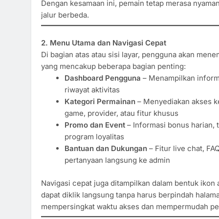
Dengan kesamaan ini, pemain tetap merasa nyaman
jalur berbeda.
2. Menu Utama dan Navigasi Cepat
Di bagian atas atau sisi layar, pengguna akan me
yang mencakup beberapa bagian penting:
Dashboard Pengguna
– Menampilkan informa
riwayat aktivitas
Kategori Permainan
– Menyediakan akses ke
game, provider, atau fitur khusus
Promo dan Event
– Informasi bonus harian, 
program loyalitas
Bantuan dan Dukungan
– Fitur live chat, FA
pertanyaan langsung ke admin
Navigasi cepat juga ditampilkan dalam bentuk ikon 
dapat diklik langsung tanpa harus berpindah halaman
mempersingkat waktu akses dan mempermudah penca