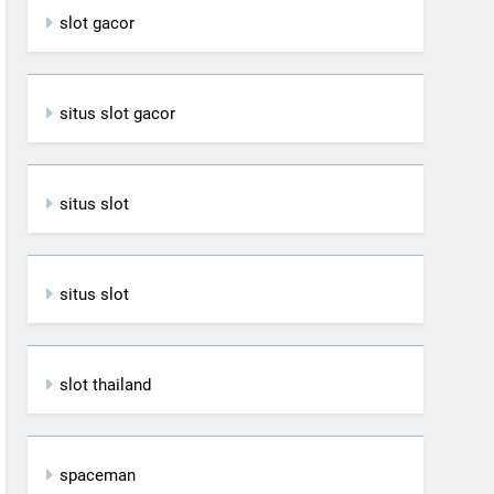
slot gacor
situs slot gacor
situs slot
situs slot
slot thailand
spaceman