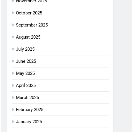
November 2025
October 2025
September 2025
August 2025
July 2025
June 2025
May 2025
April 2025
March 2025
February 2025
January 2025