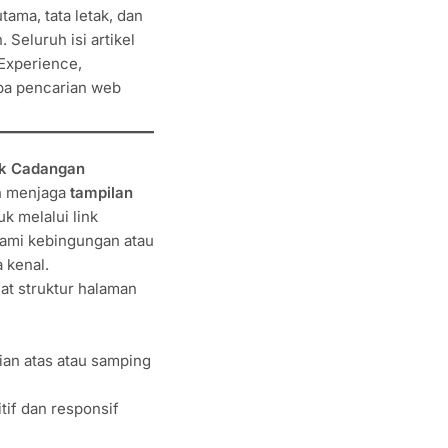
ama, tata letak, dan
Seluruh isi artikel
(Experience,
npa pencarian web
ink Cadangan
ah menjaga
tampilan
 melalui link
alami kebingungan atau
 kenal.
at struktur halaman
gian atas atau samping
tif dan responsif