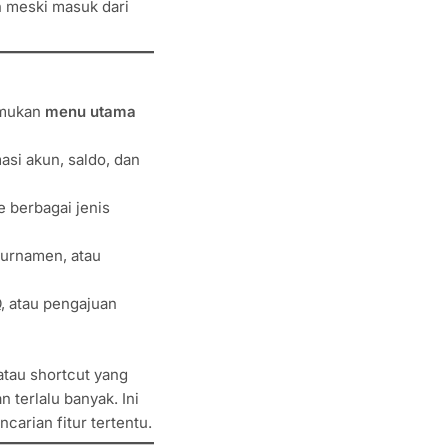
 meski masuk dari
nemukan
menu utama
si akun, saldo, dan
 berbagai jenis
turnamen, atau
Q, atau pengajuan
atau shortcut yang
 terlalu banyak. Ini
rian fitur tertentu.