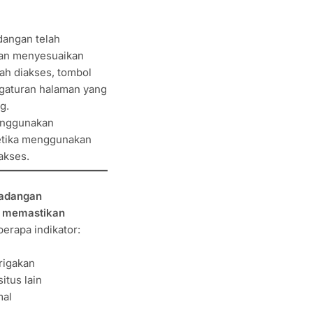
dangan telah
akan menyesuaikan
h diakses, tombol
ngaturan halaman yang
g.
menggunakan
ketika menggunakan
akses.
Cadangan
s
memastikan
rapa indikator:
rigakan
itus lain
mal