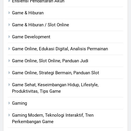
Efisiensi Pendaftaran Akun
Game & Hiburan
Game & Hiburan / Slot Online
Game Development
Game Online, Edukasi Digital, Analisis Permainan
Game Online, Slot Online, Panduan Judi
Game Online, Strategi Bermain, Panduan Slot
Game Sehat, Keseimbangan Hidup, Lifestyle,
Produktivitas, Tips Game
Gaming
Gaming Modern, Teknologi Interaktif, Tren
Perkembangan Game