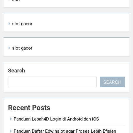
slot gacor
slot gacor
Search
SEARCH
Recent Posts
Panduan Lebah4D Login di Android dan iOS
Panduan Daftar Edwinslot agar Proses Lebih Efisien