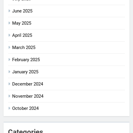
June 2025
May 2025
April 2025
March 2025
February 2025
January 2025
December 2024
November 2024
October 2024
Categories