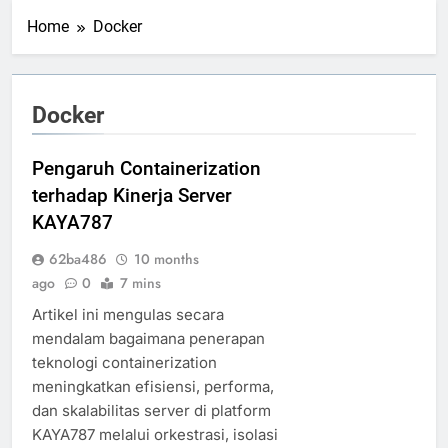
Home
Docker
Docker
Pengaruh Containerization
terhadap Kinerja Server
KAYA787
62ba486
10 months
ago
0
7 mins
Artikel ini mengulas secara
mendalam bagaimana penerapan
teknologi containerization
meningkatkan efisiensi, performa,
dan skalabilitas server di platform
KAYA787 melalui orkestrasi, isolasi