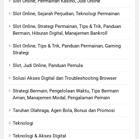
Slot Online, Permainan Kasino, Judi Online
Slot Online, Sejarah Perjudian, Teknologi Permainan
Slot Online, Strategi Permainan, Tips & Trik, Panduan
Bermain, Hiburan Digital, Manajemen Bankroll
Slot Online, Tips & Trik, Panduan Permainan, Gaming
Strategi
Slot, Judi Online, Panduan Pemula
Solusi Akses Digital dan Troubleshooting Browser
Strategi Bermain, Pengelolaan Waktu, Tips Bermain
Aman, Manajemen Modal, Pengalaman Pemain
Taruhan Olahraga, Agen Bola, Bonus dan Promosi
Teknologi
Teknologi & Akses Digital