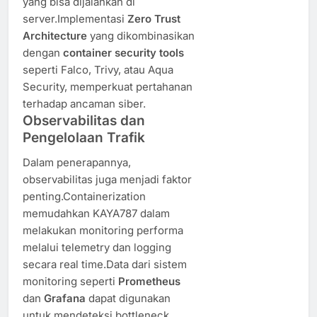
yang bisa dijalankan di
server.Implementasi
Zero Trust
Architecture
yang dikombinasikan
dengan
container security tools
seperti Falco, Trivy, atau Aqua
Security, memperkuat pertahanan
terhadap ancaman siber.
Observabilitas dan
Pengelolaan Trafik
Dalam penerapannya,
observabilitas juga menjadi faktor
penting.Containerization
memudahkan KAYA787 dalam
melakukan monitoring performa
melalui telemetry dan logging
secara real time.Data dari sistem
monitoring seperti
Prometheus
dan
Grafana
dapat digunakan
untuk mendeteksi bottleneck,