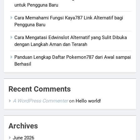
untuk Pengguna Baru
Cara Memahami Fungsi Kaya787 Link Alternatif bagi
Pengguna Baru
Cara Mengatasi Edwinslot Alternatif yang Sulit Dibuka
dengan Langkah Aman dan Terarah
Panduan Lengkap Daftar Pokemon787 dari Awal sampai
Berhasil
Recent Comments
A WordPress Commenter
on
Hello world!
Archives
June 2026