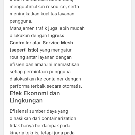
mengoptimalkan resource, serta
meningkatkan kualitas layanan
pengguna.
Manajemen trafik juga lebih mudah
dilakukan dengan
Ingress
Controller
atau
Service Mesh
(seperti Istio)
yang mengatur
routing antar layanan dengan
efisien dan aman.Ini memastikan
setiap permintaan pengguna
dialokasikan ke container dengan
performa terbaik secara otomatis.
Efek Ekonomi dan
Lingkungan
Efisiensi sumber daya yang
dihasilkan dari containerization
tidak hanya berdampak pada
kinerja teknis, tetapi juga pada