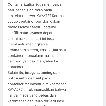
Containerization juga membawa
perubahan signifikan pada
arsitektur server KAYA787.Karena
setiap container berjalan dalam
ruang isolasi sendiri, potensi
konflik antar layanan dapat
diminimalkan.Isolasi ini juga
membantu meningkatkan
keamanan sistem
, karena jika satu
container mengalami masalah,
dampaknya tidak menyebar ke
container lain.
Selain itu,
image scanning dan
policy enforcement
pada
container membantu tim keamanan
KAYA787 untuk memastikan bahwa
hanya image yang bebas dari
kerentanan dan telah terverifikasi