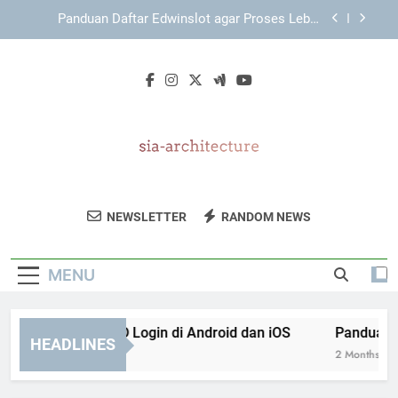
Skip
Cara Memahami Fungsi Kaya787 Link Alternatif
to
bagi Pengguna Baru
content
Cara Mengatasi Edwinslot Alternatif yang Sulit
Dibuka dengan Langkah Aman dan Terarah
Panduan Lebah4D Login di Android dan iOS
Panduan Daftar Edwinslot agar Proses Lebih
Efisien untuk Pengguna Baru
Cara Memahami Fungsi Kaya787 Link Alternatif
bagi Pengguna Baru
SIA Architecture
Jasa Desain Arsitektur Profesional Untuk
Cara Mengatasi Edwinslot Alternatif yang Sulit
NEWSLETTER
RANDOM NEWS
Dibuka dengan Langkah Aman dan Terarah
Proyek Bangunan Anda Dari SIA
Architecture. Kreativitas Dan Kualitas Dalam
MENU
Setiap Karya.
nduan Lebah4D Login di Android dan iOS
Panduan Dafta
HEADLINES
Months Ago
2 Months Ago