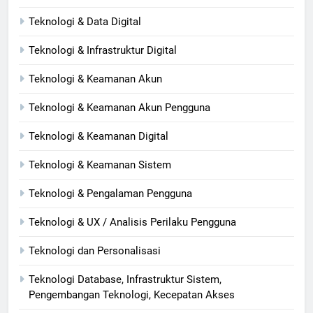
Teknologi & Data Digital
Teknologi & Infrastruktur Digital
Teknologi & Keamanan Akun
Teknologi & Keamanan Akun Pengguna
Teknologi & Keamanan Digital
Teknologi & Keamanan Sistem
Teknologi & Pengalaman Pengguna
Teknologi & UX / Analisis Perilaku Pengguna
Teknologi dan Personalisasi
Teknologi Database, Infrastruktur Sistem,
Pengembangan Teknologi, Kecepatan Akses