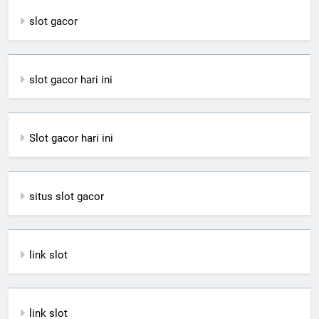
slot gacor
slot gacor hari ini
Slot gacor hari ini
situs slot gacor
link slot
link slot