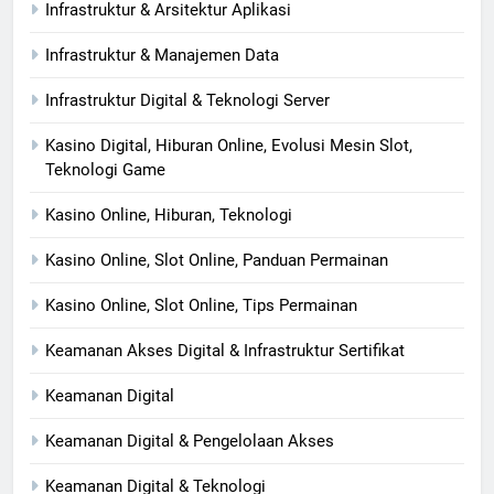
Infrastruktur & Arsitektur Aplikasi
Infrastruktur & Manajemen Data
Infrastruktur Digital & Teknologi Server
Kasino Digital, Hiburan Online, Evolusi Mesin Slot,
Teknologi Game
Kasino Online, Hiburan, Teknologi
Kasino Online, Slot Online, Panduan Permainan
Kasino Online, Slot Online, Tips Permainan
Keamanan Akses Digital & Infrastruktur Sertifikat
Keamanan Digital
Keamanan Digital & Pengelolaan Akses
Keamanan Digital & Teknologi