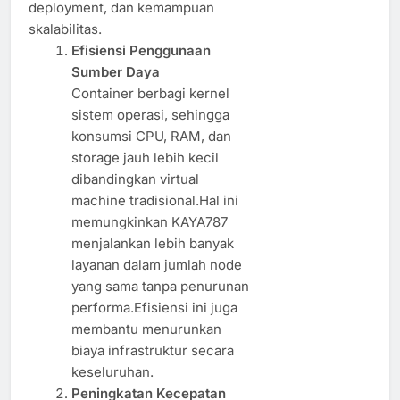
deployment, dan kemampuan
skalabilitas.
Efisiensi Penggunaan
Sumber Daya
Container berbagi kernel
sistem operasi, sehingga
konsumsi CPU, RAM, dan
storage jauh lebih kecil
dibandingkan virtual
machine tradisional.Hal ini
memungkinkan KAYA787
menjalankan lebih banyak
layanan dalam jumlah node
yang sama tanpa penurunan
performa.Efisiensi ini juga
membantu menurunkan
biaya infrastruktur secara
keseluruhan.
Peningkatan Kecepatan