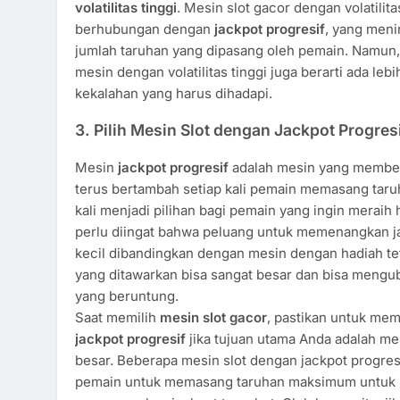
volatilitas tinggi
. Mesin slot gacor dengan volatilitas
berhubungan dengan
jackpot progresif
, yang meni
jumlah taruhan yang dipasang oleh pemain. Namun
mesin dengan volatilitas tinggi juga berarti ada leb
kekalahan yang harus dihadapi.
3.
Pilih Mesin Slot dengan Jackpot Progres
Mesin
jackpot progresif
adalah mesin yang member
terus bertambah setiap kali pemain memasang taruh
kali menjadi pilihan bagi pemain yang ingin meraih h
perlu diingat bahwa peluang untuk memenangkan ja
kecil dibandingkan dengan mesin dengan hadiah te
yang ditawarkan bisa sangat besar dan bisa mengu
yang beruntung.
Saat memilih
mesin slot gacor
, pastikan untuk mem
jackpot progresif
jika tujuan utama Anda adalah m
besar. Beberapa mesin slot dengan jackpot progre
pemain untuk memasang taruhan maksimum untuk 