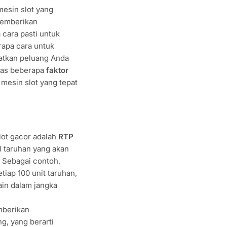
mesin slot yang
memberikan
 cara pasti untuk
rapa cara untuk
atkan peluang Anda
ahas beberapa
faktor
mesin slot yang tepat
lot gacor adalah
RTP
al taruhan yang akan
 Sebagai contoh,
tiap 100 unit taruhan,
in dalam jangka
mberikan
g, yang berarti