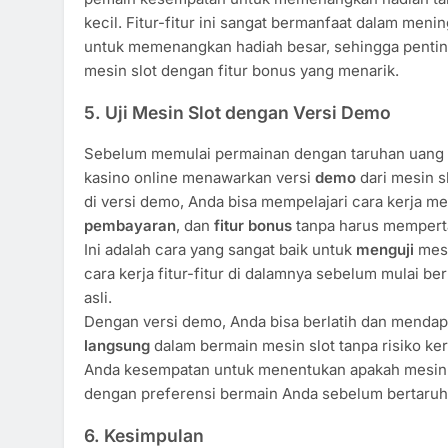
kecil. Fitur-fitur ini sangat bermanfaat dalam men
untuk memenangkan hadiah besar, sehingga pentin
mesin slot dengan fitur bonus yang menarik.
5.
Uji Mesin Slot dengan Versi Demo
Sebelum memulai permainan dengan taruhan uang
kasino online menawarkan versi
demo
dari mesin s
di versi demo, Anda bisa mempelajari cara kerja me
pembayaran
, dan
fitur bonus
tanpa harus mempert
Ini adalah cara yang sangat baik untuk
menguji
mesi
cara kerja fitur-fitur di dalamnya sebelum mulai b
asli.
Dengan versi demo, Anda bisa berlatih dan menda
langsung
dalam bermain mesin slot tanpa risiko ke
Anda kesempatan untuk menentukan apakah mesin
dengan preferensi bermain Anda sebelum bertaru
6.
Kesimpulan