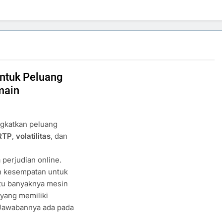
ntuk Peluang
main
gkatkan peluang
RTP
,
volatilitas
, dan
 perjudian online.
lah kesempatan untuk
tu banyaknya mesin
 yang memiliki
 Jawabannya ada pada