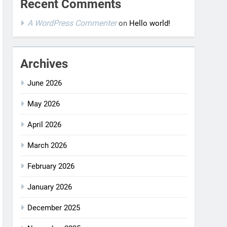
Recent Comments
A WordPress Commenter
on
Hello world!
Archives
June 2026
May 2026
April 2026
March 2026
February 2026
January 2026
December 2025