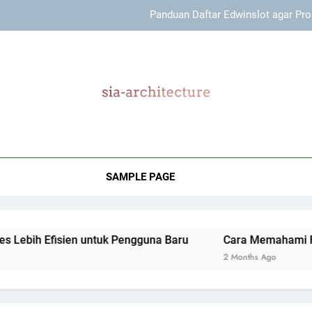
Panduan Daftar Edwinslot agar Pro
Cara Memahami Fungsi Kaya78
Cara Mengatasi Edwinslot Alternatif yang Sulit D
Pand
 Architecture
Panduan Daftar Edwinslot agar Pro
n Arsitektur Profesional Untuk Proyek Bangunan Anda Dari SIA A
Cara Memahami Fungsi Kaya78
SAMPLE PAGE
Cara Mengatasi Edwinslot Alternatif yang Sulit D
sien untuk Pengguna Baru
Cara Memahami Fungsi Kaya78
2 Months Ago