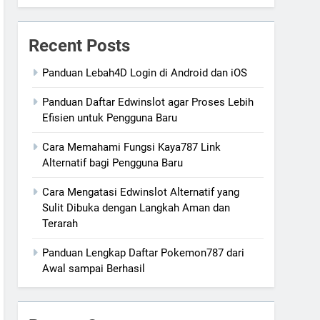
Recent Posts
Panduan Lebah4D Login di Android dan iOS
Panduan Daftar Edwinslot agar Proses Lebih
Efisien untuk Pengguna Baru
Cara Memahami Fungsi Kaya787 Link
Alternatif bagi Pengguna Baru
Cara Mengatasi Edwinslot Alternatif yang
Sulit Dibuka dengan Langkah Aman dan
Terarah
Panduan Lengkap Daftar Pokemon787 dari
Awal sampai Berhasil