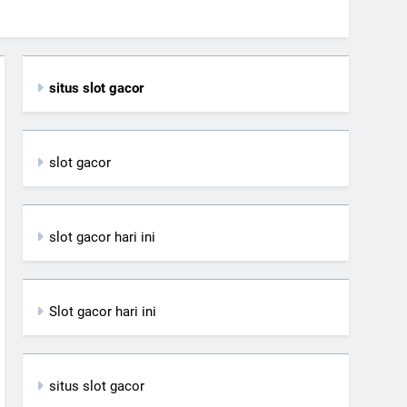
situs slot gacor
slot gacor
slot gacor hari ini
Slot gacor hari ini
situs slot gacor