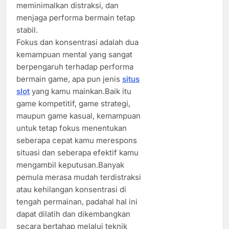
meminimalkan distraksi, dan
menjaga performa bermain tetap
stabil.
Fokus dan konsentrasi adalah dua
kemampuan mental yang sangat
berpengaruh terhadap performa
bermain game, apa pun jenis
situs
slot
yang kamu mainkan.Baik itu
game kompetitif, game strategi,
maupun game kasual, kemampuan
untuk tetap fokus menentukan
seberapa cepat kamu merespons
situasi dan seberapa efektif kamu
mengambil keputusan.Banyak
pemula merasa mudah terdistraksi
atau kehilangan konsentrasi di
tengah permainan, padahal hal ini
dapat dilatih dan dikembangkan
secara bertahap melalui teknik