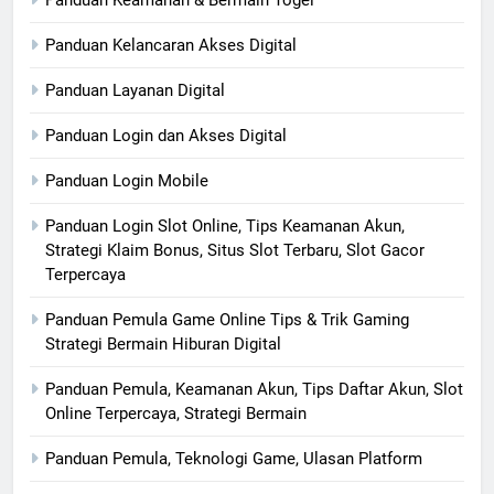
Panduan Keamanan & Bermain Togel
Panduan Kelancaran Akses Digital
Panduan Layanan Digital
Panduan Login dan Akses Digital
Panduan Login Mobile
Panduan Login Slot Online, Tips Keamanan Akun,
Strategi Klaim Bonus, Situs Slot Terbaru, Slot Gacor
Terpercaya
Panduan Pemula Game Online Tips & Trik Gaming
Strategi Bermain Hiburan Digital
Panduan Pemula, Keamanan Akun, Tips Daftar Akun, Slot
Online Terpercaya, Strategi Bermain
Panduan Pemula, Teknologi Game, Ulasan Platform