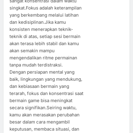
sangat konsentrasi dalam waktu
singkat.Fokus adalah keterampilan
yang berkembang melalui latihan
dan kedisiplinan.Jika kamu
konsisten menerapkan teknik-
teknik di atas, setiap sesi bermain
akan terasa lebih stabil dan kamu
akan semakin mampu
mengendalikan ritme permainan
tanpa mudah terdistraksi.
Dengan persiapan mental yang
baik, lingkungan yang mendukung,
dan kebiasaan bermain yang
terarah, fokus dan konsentrasi saat
bermain game bisa meningkat
secara signifikan.Seiring waktu,
kamu akan merasakan perubahan
besar dalam cara mengambil
keputusan, membaca situasi, dan