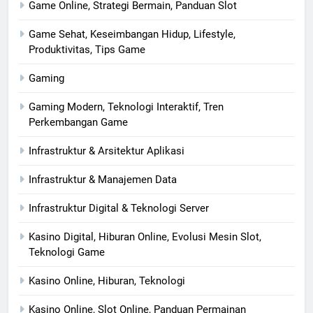
Game Online, Strategi Bermain, Panduan Slot
Game Sehat, Keseimbangan Hidup, Lifestyle,
Produktivitas, Tips Game
Gaming
Gaming Modern, Teknologi Interaktif, Tren
Perkembangan Game
Infrastruktur & Arsitektur Aplikasi
Infrastruktur & Manajemen Data
Infrastruktur Digital & Teknologi Server
Kasino Digital, Hiburan Online, Evolusi Mesin Slot,
Teknologi Game
Kasino Online, Hiburan, Teknologi
Kasino Online, Slot Online, Panduan Permainan