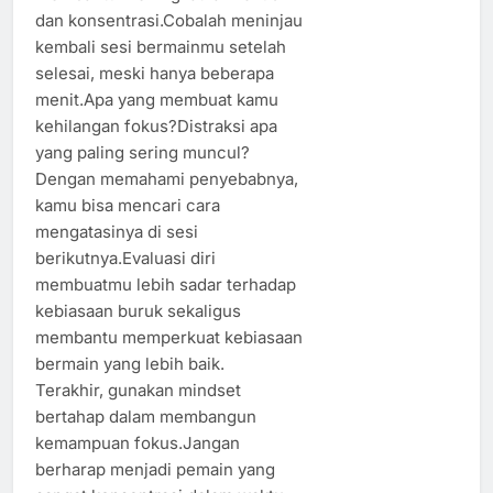
dan konsentrasi.Cobalah meninjau
kembali sesi bermainmu setelah
selesai, meski hanya beberapa
menit.Apa yang membuat kamu
kehilangan fokus?Distraksi apa
yang paling sering muncul?
Dengan memahami penyebabnya,
kamu bisa mencari cara
mengatasinya di sesi
berikutnya.Evaluasi diri
membuatmu lebih sadar terhadap
kebiasaan buruk sekaligus
membantu memperkuat kebiasaan
bermain yang lebih baik.
Terakhir, gunakan mindset
bertahap dalam membangun
kemampuan fokus.Jangan
berharap menjadi pemain yang