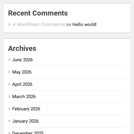
Recent Comments
A WordPress Commenter
on
Hello world!
Archives
June 2026
May 2026
April 2026
March 2026
February 2026
January 2026
December 2025