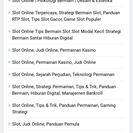
Slot Online | Psikologi Bermain | Desain & Estetika
Slot Online Terpercaya, Strategi Bermain Slot, Panduan
RTP Slot, Tips Slot Gacor, Game Slot Populer
Slot Online Tips Bermain Slot Slot Modal Kecil Strategi
Bermain Santai Hiburan Digital
Slot Online, Judi Online, Permainan Kasino
Slot Online, Permainan Kasino, Judi Online
Slot Online, Sejarah Perjudian, Teknologi Permainan
Slot Online, Strategi Permainan, Tips & Trik, Panduan
Bermain, Hiburan Digital, Manajemen Bankroll
Slot Online, Tips & Trik, Panduan Permainan, Gaming
Strategi
Slot, Judi Online, Panduan Pemula