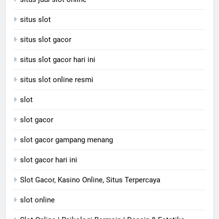
situs slot
situs slot gacor
situs slot gacor hari ini
situs slot online resmi
slot
slot gacor
slot gacor gampang menang
slot gacor hari ini
Slot Gacor, Kasino Online, Situs Terpercaya
slot online