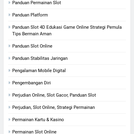
Panduan Permainan Slot
Panduan Platform
Panduan Slot 4D Edukasi Game Online Strategi Pemula
Tips Bermain Aman
Panduan Slot Online
Panduan Stabilitas Jaringan
Pengalaman Mobile Digital
Pengembangan Diri
Perjudian Online, Slot Gacor, Panduan Slot
Perjudian, Slot Online, Strategi Permainan
Permainan Kartu & Kasino
Permainan Slot Online