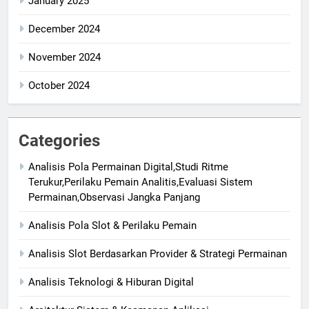
January 2025
December 2024
November 2024
October 2024
Categories
Analisis Pola Permainan Digital,Studi Ritme
Terukur,Perilaku Pemain Analitis,Evaluasi Sistem
Permainan,Observasi Jangka Panjang
Analisis Pola Slot & Perilaku Pemain
Analisis Slot Berdasarkan Provider & Strategi Permainan
Analisis Teknologi & Hiburan Digital