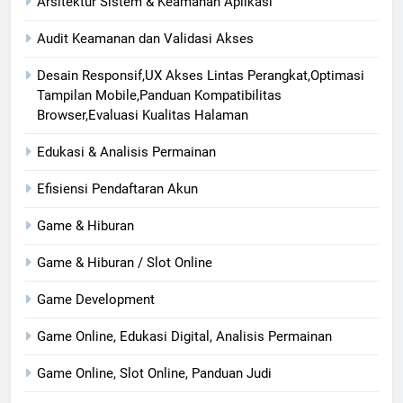
Arsitektur Sistem & Keamanan Aplikasi
Audit Keamanan dan Validasi Akses
Desain Responsif,UX Akses Lintas Perangkat,Optimasi
Tampilan Mobile,Panduan Kompatibilitas
Browser,Evaluasi Kualitas Halaman
Edukasi & Analisis Permainan
Efisiensi Pendaftaran Akun
Game & Hiburan
Game & Hiburan / Slot Online
Game Development
Game Online, Edukasi Digital, Analisis Permainan
Game Online, Slot Online, Panduan Judi