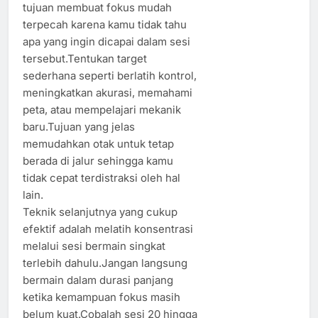
tujuan membuat fokus mudah
terpecah karena kamu tidak tahu
apa yang ingin dicapai dalam sesi
tersebut.Tentukan target
sederhana seperti berlatih kontrol,
meningkatkan akurasi, memahami
peta, atau mempelajari mekanik
baru.Tujuan yang jelas
memudahkan otak untuk tetap
berada di jalur sehingga kamu
tidak cepat terdistraksi oleh hal
lain.
Teknik selanjutnya yang cukup
efektif adalah melatih konsentrasi
melalui sesi bermain singkat
terlebih dahulu.Jangan langsung
bermain dalam durasi panjang
ketika kemampuan fokus masih
belum kuat.Cobalah sesi 20 hingga