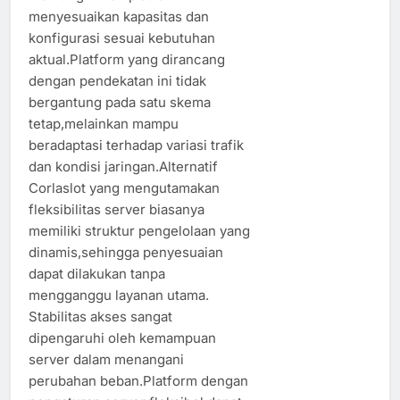
menyesuaikan kapasitas dan
konfigurasi sesuai kebutuhan
aktual.Platform yang dirancang
dengan pendekatan ini tidak
bergantung pada satu skema
tetap,melainkan mampu
beradaptasi terhadap variasi trafik
dan kondisi jaringan.Alternatif
Corlaslot yang mengutamakan
fleksibilitas server biasanya
memiliki struktur pengelolaan yang
dinamis,sehingga penyesuaian
dapat dilakukan tanpa
mengganggu layanan utama.
Stabilitas akses sangat
dipengaruhi oleh kemampuan
server dalam menangani
perubahan beban.Platform dengan