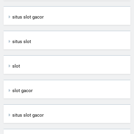
situs slot gacor
situs slot
slot
slot gacor
situs slot gacor