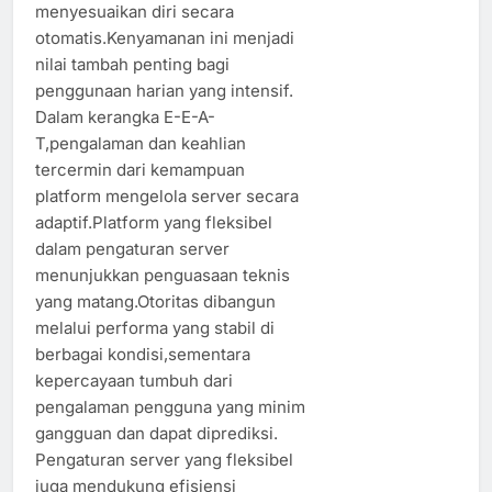
menyesuaikan diri secara
otomatis.Kenyamanan ini menjadi
nilai tambah penting bagi
penggunaan harian yang intensif.
Dalam kerangka E-E-A-
T,pengalaman dan keahlian
tercermin dari kemampuan
platform mengelola server secara
adaptif.Platform yang fleksibel
dalam pengaturan server
menunjukkan penguasaan teknis
yang matang.Otoritas dibangun
melalui performa yang stabil di
berbagai kondisi,sementara
kepercayaan tumbuh dari
pengalaman pengguna yang minim
gangguan dan dapat diprediksi.
Pengaturan server yang fleksibel
juga mendukung efisiensi