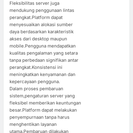
Fleksibilitas server juga
mendukung penggunaan lintas
perangkat.Platform dapat
menyesuaikan alokasi sumber
daya berdasarkan karakteristik
akses dari desktop maupun
mobile.Pengguna mendapatkan
kualitas pengalaman yang setara
tanpa perbedaan signifikan antar
perangkat.Konsistensi ini
meningkatkan kenyamanan dan
kepercayaan pengguna.
Dalam proses pembaruan
sistem,pengaturan server yang
fleksibel memberikan keuntungan
besar.Platform dapat melakukan
penyempurnaan tanpa harus
menghentikan layanan
utama.Pembaruan dilakukan