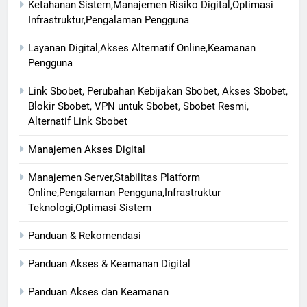
Ketahanan Sistem,Manajemen Risiko Digital,Optimasi
Infrastruktur,Pengalaman Pengguna
Layanan Digital,Akses Alternatif Online,Keamanan
Pengguna
Link Sbobet, Perubahan Kebijakan Sbobet, Akses Sbobet,
Blokir Sbobet, VPN untuk Sbobet, Sbobet Resmi,
Alternatif Link Sbobet
Manajemen Akses Digital
Manajemen Server,Stabilitas Platform
Online,Pengalaman Pengguna,Infrastruktur
Teknologi,Optimasi Sistem
Panduan & Rekomendasi
Panduan Akses & Keamanan Digital
Panduan Akses dan Keamanan