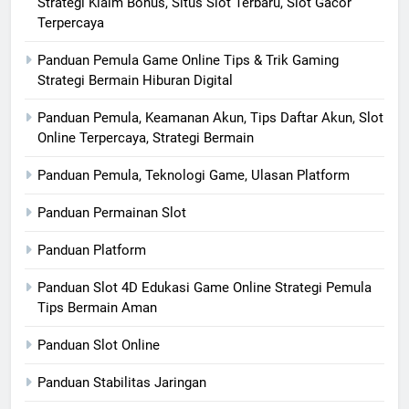
Strategi Klaim Bonus, Situs Slot Terbaru, Slot Gacor
Terpercaya
Panduan Pemula Game Online Tips & Trik Gaming
Strategi Bermain Hiburan Digital
Panduan Pemula, Keamanan Akun, Tips Daftar Akun, Slot
Online Terpercaya, Strategi Bermain
Panduan Pemula, Teknologi Game, Ulasan Platform
Panduan Permainan Slot
Panduan Platform
Panduan Slot 4D Edukasi Game Online Strategi Pemula
Tips Bermain Aman
Panduan Slot Online
Panduan Stabilitas Jaringan