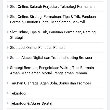
Slot Online, Sejarah Perjudian, Teknologi Permainan
Slot Online, Strategi Permainan, Tips & Trik, Panduan
Bermain, Hiburan Digital, Manajemen Bankroll
Slot Online, Tips & Trik, Panduan Permainan, Gaming
Strategi
Slot, Judi Online, Panduan Pemula
Solusi Akses Digital dan Troubleshooting Browser
Strategi Bermain, Pengelolaan Waktu, Tips Bermain
Aman, Manajemen Modal, Pengalaman Pemain
Taruhan Olahraga, Agen Bola, Bonus dan Promosi
Teknologi
Teknologi & Akses Digital