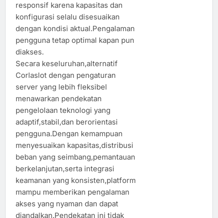
responsif karena kapasitas dan
konfigurasi selalu disesuaikan
dengan kondisi aktual.Pengalaman
pengguna tetap optimal kapan pun
diakses.
Secara keseluruhan,alternatif
Corlaslot dengan pengaturan
server yang lebih fleksibel
menawarkan pendekatan
pengelolaan teknologi yang
adaptif,stabil,dan berorientasi
pengguna.Dengan kemampuan
menyesuaikan kapasitas,distribusi
beban yang seimbang,pemantauan
berkelanjutan,serta integrasi
keamanan yang konsisten,platform
mampu memberikan pengalaman
akses yang nyaman dan dapat
diandalkan.Pendekatan ini tidak