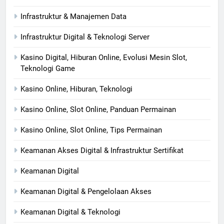
Infrastruktur & Manajemen Data
Infrastruktur Digital & Teknologi Server
Kasino Digital, Hiburan Online, Evolusi Mesin Slot,
Teknologi Game
Kasino Online, Hiburan, Teknologi
Kasino Online, Slot Online, Panduan Permainan
Kasino Online, Slot Online, Tips Permainan
Keamanan Akses Digital & Infrastruktur Sertifikat
Keamanan Digital
Keamanan Digital & Pengelolaan Akses
Keamanan Digital & Teknologi