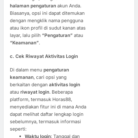
halaman pengaturan
akun Anda.
Biasanya, opsi ini dapat ditemukan
dengan mengklik nama pengguna
atau ikon profil di sudut kanan atas
layar, lalu pilih
“Pengaturan”
atau
“Keamanan”
.
c.
Cek Riwayat Aktivitas Login
Di dalam menu
pengaturan
keamanan
, cari opsi yang
berkaitan dengan
aktivitas login
atau
riwayat login
. Beberapa
platform, termasuk Horas88,
menyediakan fitur ini di mana Anda
dapat melihat daftar lengkap login
sebelumnya, termasuk informasi
seperti:
Waktu login
: Tanggal dan