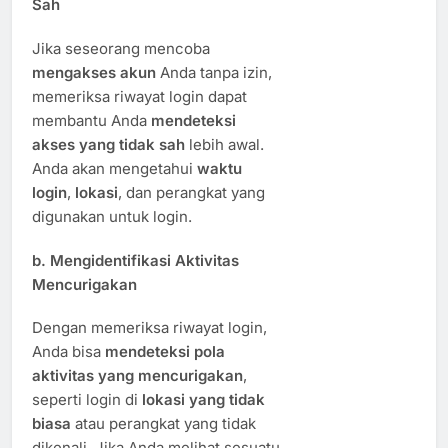
Sah
Jika seseorang mencoba
mengakses akun
Anda tanpa izin,
memeriksa riwayat login dapat
membantu Anda
mendeteksi
akses yang tidak sah
lebih awal.
Anda akan mengetahui
waktu
login
,
lokasi
, dan perangkat yang
digunakan untuk login.
b.
Mengidentifikasi Aktivitas
Mencurigakan
Dengan memeriksa riwayat login,
Anda bisa
mendeteksi pola
aktivitas yang mencurigakan
,
seperti login di
lokasi yang tidak
biasa
atau perangkat yang tidak
dikenali. Jika Anda melihat sesuatu