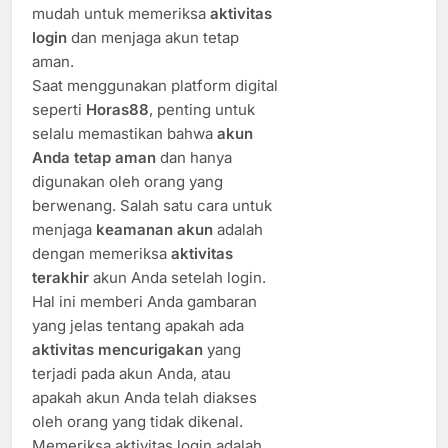
mudah untuk memeriksa
aktivitas
login
dan menjaga akun tetap
aman.
Saat menggunakan platform digital
seperti
Horas88
, penting untuk
selalu memastikan bahwa
akun
Anda tetap aman
dan hanya
digunakan oleh orang yang
berwenang. Salah satu cara untuk
menjaga
keamanan akun
adalah
dengan memeriksa
aktivitas
terakhir
akun Anda setelah login.
Hal ini memberi Anda gambaran
yang jelas tentang apakah ada
aktivitas mencurigakan
yang
terjadi pada akun Anda, atau
apakah akun Anda telah diakses
oleh orang yang tidak dikenal.
Memeriksa aktivitas login adalah