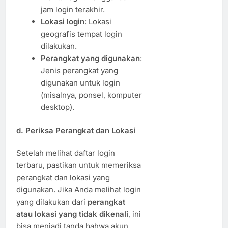
jam login terakhir.
Lokasi login
: Lokasi
geografis tempat login
dilakukan.
Perangkat yang digunakan
:
Jenis perangkat yang
digunakan untuk login
(misalnya, ponsel, komputer
desktop).
d.
Periksa Perangkat dan Lokasi
Setelah melihat daftar login
terbaru, pastikan untuk memeriksa
perangkat dan lokasi yang
digunakan. Jika Anda melihat login
yang dilakukan dari
perangkat
atau lokasi yang tidak dikenali
, ini
bisa menjadi tanda bahwa akun