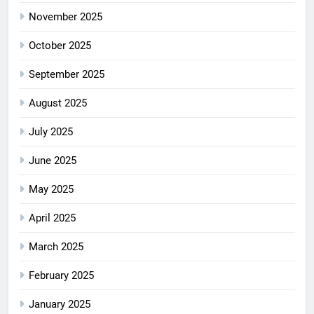
November 2025
October 2025
September 2025
August 2025
July 2025
June 2025
May 2025
April 2025
March 2025
February 2025
January 2025