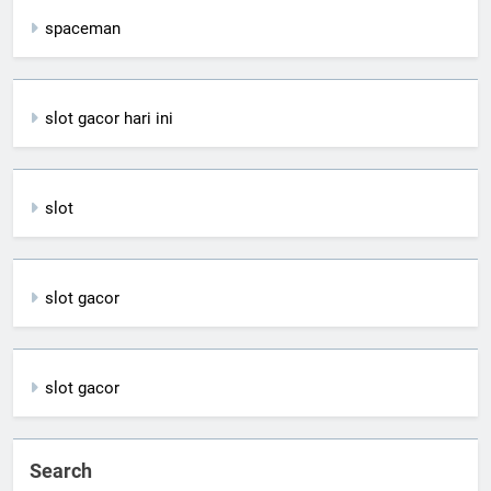
spaceman
slot gacor hari ini
slot
slot gacor
slot gacor
Search