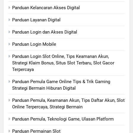
Panduan Kelancaran Akses Digital
Panduan Layanan Digital
Panduan Login dan Akses Digital
Panduan Login Mobile
Panduan Login Slot Online, Tips Keamanan Akun,
Strategi Klaim Bonus, Situs Slot Terbaru, Slot Gacor
Terpercaya
Panduan Pemula Game Online Tips & Trik Gaming
Strategi Bermain Hiburan Digital
Panduan Pemula, Keamanan Akun, Tips Daftar Akun, Slot
Online Terpercaya, Strategi Bermain
Panduan Pemula, Teknologi Game, Ulasan Platform
Panduan Permainan Slot