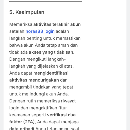
5.
Kesimpulan
Memeriksa
aktivitas terakhir akun
setelah
horas88 login
adalah
langkah penting untuk memastikan
bahwa akun Anda tetap aman dan
tidak ada
akses yang tidak sah
.
Dengan mengikuti langkah-
langkah yang dijelaskan di atas,
Anda dapat
mengidentifikasi
aktivitas mencurigakan
dan
mengambil tindakan yang tepat
untuk melindungi akun Anda.
Dengan rutin memeriksa riwayat
login dan mengaktifkan fitur
keamanan seperti
verifikasi dua
faktor (2FA)
, Anda dapat menjaga
data pribadi
Anda tetap aman saat