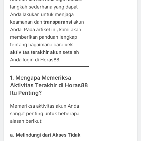
langkah sederhana yang dapat
Anda lakukan untuk menjaga
keamanan dan
transparansi
akun
Anda. Pada artikel ini, kami akan
memberikan panduan lengkap
tentang bagaimana cara
cek
aktivitas terakhir akun
setelah
Anda login di Horas88.
1.
Mengapa Memeriksa
Aktivitas Terakhir di Horas88
Itu Penting?
Memeriksa aktivitas akun Anda
sangat penting untuk beberapa
alasan berikut:
a.
Melindungi dari Akses Tidak