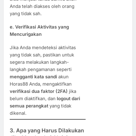
Anda telah diakses oleh orang
yang tidak sah.
e.
Verifikasi Aktivitas yang
Mencurigakan
Jika Anda mendeteksi aktivitas
yang tidak sah, pastikan untuk
segera melakukan langkah-
langkah pengamanan seperti
mengganti kata sandi
akun
Horas88 Anda, mengaktifkan
verifikasi dua faktor (2FA)
jika
belum diaktifkan, dan
logout dari
semua perangkat
yang tidak
dikenal.
3.
Apa yang Harus Dilakukan