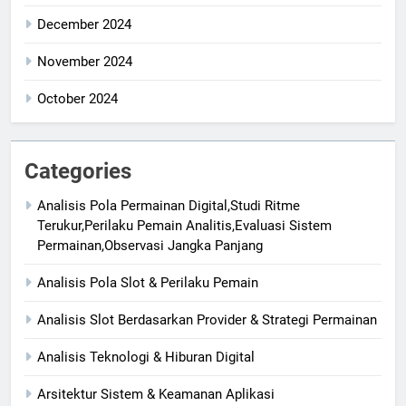
December 2024
November 2024
October 2024
Categories
Analisis Pola Permainan Digital,Studi Ritme
Terukur,Perilaku Pemain Analitis,Evaluasi Sistem
Permainan,Observasi Jangka Panjang
Analisis Pola Slot & Perilaku Pemain
Analisis Slot Berdasarkan Provider & Strategi Permainan
Analisis Teknologi & Hiburan Digital
Arsitektur Sistem & Keamanan Aplikasi