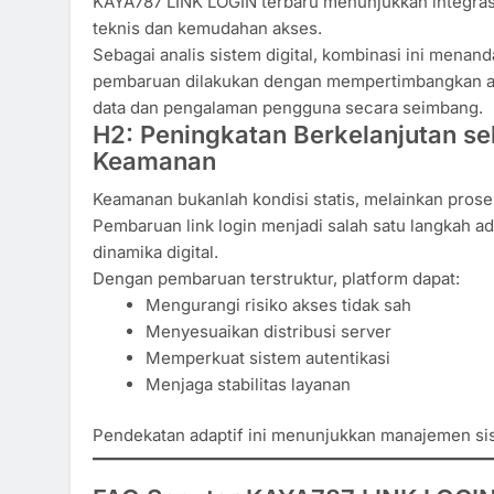
KAYA787 LINK LOGIN terbaru menunjukkan integras
teknis dan kemudahan akses.
Sebagai analis sistem digital, kombinasi ini mena
pembaruan dilakukan dengan mempertimbangkan a
data dan pengalaman pengguna secara seimbang.
H2: Peningkatan Berkelanjutan se
Keamanan
Keamanan bukanlah kondisi statis, melainkan prose
Pembaruan link login menjadi salah satu langkah ad
dinamika digital.
Dengan pembaruan terstruktur, platform dapat:
Mengurangi risiko akses tidak sah
Menyesuaikan distribusi server
Memperkuat sistem autentikasi
Menjaga stabilitas layanan
Pendekatan adaptif ini menunjukkan manajemen si