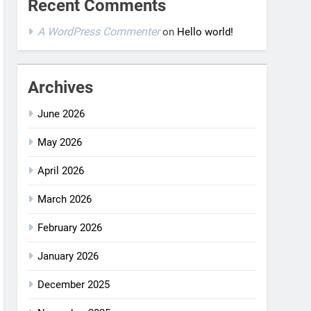
Recent Comments
A WordPress Commenter
on
Hello world!
Archives
June 2026
May 2026
April 2026
March 2026
February 2026
January 2026
December 2025