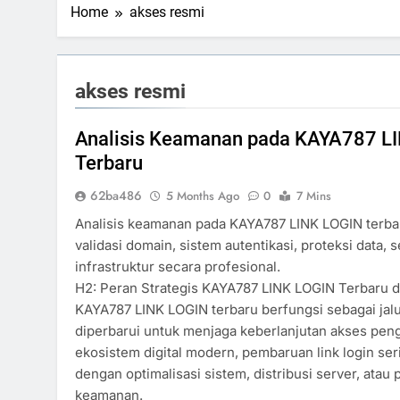
Home
akses resmi
akses resmi
Analisis Keamanan pada KAYA787 L
Terbaru
62ba486
5 Months Ago
0
7 Mins
Analisis keamanan pada KAYA787 LINK LOGIN terb
validasi domain, sistem autentikasi, proteksi data, se
infrastruktur secara profesional.
H2: Peran Strategis KAYA787 LINK LOGIN Terbaru 
KAYA787 LINK LOGIN terbaru berfungsi sebagai jal
diperbarui untuk menjaga keberlanjutan akses pen
ekosistem digital modern, pembaruan link login seri
dengan optimalisasi sistem, distribusi server, atau
keamanan.