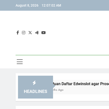
Skip
August 8, 2026
12:07:03 AM
to
content
SIA
Jasa Desai
an iOS
Panduan Daftar Edwinslot agar Proses Lebih Efi
2 Months Ago
HEADLINES