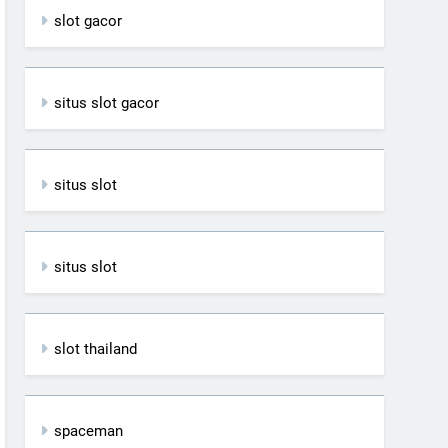
slot gacor
situs slot gacor
situs slot
situs slot
slot thailand
spaceman