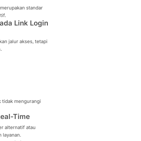
n merupakan standar
if.
pada Link Login
n jalur akses, tetapi
.
 tidak mengurangi
Real-Time
 alternatif atau
n layanan.