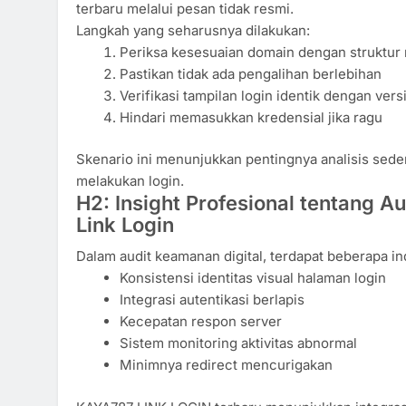
terbaru melalui pesan tidak resmi.
Langkah yang seharusnya dilakukan:
Periksa kesesuaian domain dengan struktur 
Pastikan tidak ada pengalihan berlebihan
Verifikasi tampilan login identik dengan vers
Hindari memasukkan kredensial jika ragu
Skenario ini menunjukkan pentingnya analisis sed
melakukan login.
H2: Insight Profesional tentang 
Link Login
Dalam audit keamanan digital, terdapat beberapa ind
Konsistensi identitas visual halaman login
Integrasi autentikasi berlapis
Kecepatan respon server
Sistem monitoring aktivitas abnormal
Minimnya redirect mencurigakan