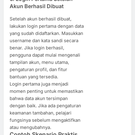
Akun Berhasil Dibuat
Setelah akun berhasil dibuat,
lakukan login pertama dengan data
yang sudah didaftarkan. Masukkan
username dan kata sandi secara
benar. Jika login berhasil,
pengguna dapat mulai mengenali
tampilan akun, menu utama,
pengaturan profil, dan fitur
bantuan yang tersedia.
Login pertama juga menjadi
momen penting untuk memastikan
bahwa data akun tersimpan
dengan baik. Jika ada pengaturan
keamanan tambahan, pelajari
fungsinya sebelum mengaktifkan
atau mengubahnya.
Contoh Skenario Praktis