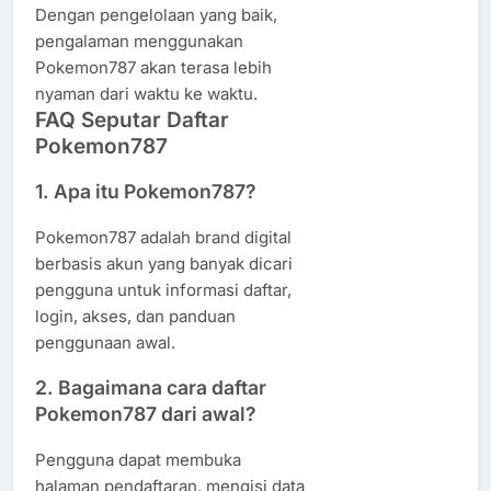
Dengan pengelolaan yang baik,
pengalaman menggunakan
Pokemon787 akan terasa lebih
nyaman dari waktu ke waktu.
FAQ Seputar Daftar
Pokemon787
1. Apa itu Pokemon787?
Pokemon787 adalah brand digital
berbasis akun yang banyak dicari
pengguna untuk informasi daftar,
login, akses, dan panduan
penggunaan awal.
2. Bagaimana cara daftar
Pokemon787 dari awal?
Pengguna dapat membuka
halaman pendaftaran, mengisi data