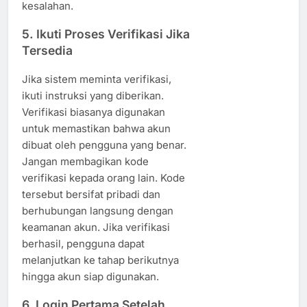
kesalahan.
5. Ikuti Proses Verifikasi Jika
Tersedia
Jika sistem meminta verifikasi,
ikuti instruksi yang diberikan.
Verifikasi biasanya digunakan
untuk memastikan bahwa akun
dibuat oleh pengguna yang benar.
Jangan membagikan kode
verifikasi kepada orang lain. Kode
tersebut bersifat pribadi dan
berhubungan langsung dengan
keamanan akun. Jika verifikasi
berhasil, pengguna dapat
melanjutkan ke tahap berikutnya
hingga akun siap digunakan.
6. Login Pertama Setelah