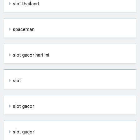
slot thailand
spaceman
slot gacor hari ini
slot
slot gacor
slot gacor