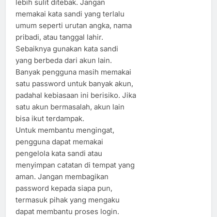
lebih sulit ditebak. Jangan
memakai kata sandi yang terlalu
umum seperti urutan angka, nama
pribadi, atau tanggal lahir.
Sebaiknya gunakan kata sandi
yang berbeda dari akun lain.
Banyak pengguna masih memakai
satu password untuk banyak akun,
padahal kebiasaan ini berisiko. Jika
satu akun bermasalah, akun lain
bisa ikut terdampak.
Untuk membantu mengingat,
pengguna dapat memakai
pengelola kata sandi atau
menyimpan catatan di tempat yang
aman. Jangan membagikan
password kepada siapa pun,
termasuk pihak yang mengaku
dapat membantu proses login.