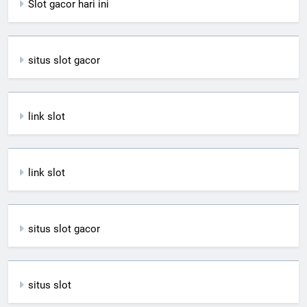
Slot gacor hari ini
situs slot gacor
link slot
link slot
situs slot gacor
situs slot