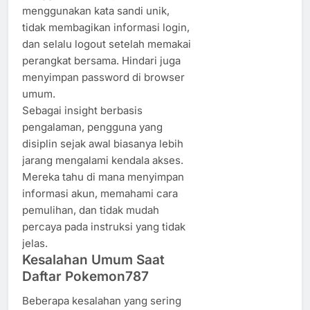
menggunakan kata sandi unik,
tidak membagikan informasi login,
dan selalu logout setelah memakai
perangkat bersama. Hindari juga
menyimpan password di browser
umum.
Sebagai insight berbasis
pengalaman, pengguna yang
disiplin sejak awal biasanya lebih
jarang mengalami kendala akses.
Mereka tahu di mana menyimpan
informasi akun, memahami cara
pemulihan, dan tidak mudah
percaya pada instruksi yang tidak
jelas.
Kesalahan Umum Saat
Daftar Pokemon787
Beberapa kesalahan yang sering