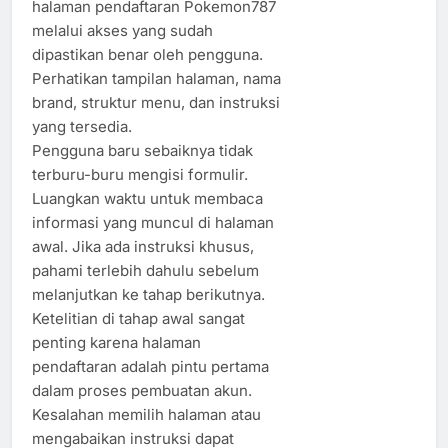
halaman pendaftaran Pokemon787
melalui akses yang sudah
dipastikan benar oleh pengguna.
Perhatikan tampilan halaman, nama
brand, struktur menu, dan instruksi
yang tersedia.
Pengguna baru sebaiknya tidak
terburu-buru mengisi formulir.
Luangkan waktu untuk membaca
informasi yang muncul di halaman
awal. Jika ada instruksi khusus,
pahami terlebih dahulu sebelum
melanjutkan ke tahap berikutnya.
Ketelitian di tahap awal sangat
penting karena halaman
pendaftaran adalah pintu pertama
dalam proses pembuatan akun.
Kesalahan memilih halaman atau
mengabaikan instruksi dapat