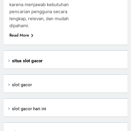
karena menjawab kebutuhan
pencarian pengguna secara
lengkap, relevan, dan mudah
dipahami.
Read More
situs slot gacor
slot gacor
slot gacor hari ini