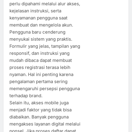
perlu dipahami melalui alur akses,
kejelasan instruksi, serta
kenyamanan pengguna saat
membuat dan mengelola akun.
Pengguna baru cenderung
menyukai sistem yang praktis.
Formulir yang jelas, tampilan yang
responsif, dan instruksi yang
mudah dibaca dapat membuat
proses registrasi terasa lebih
nyaman. Hal ini penting karena
pengalaman pertama sering
memengaruhi persepsi pengguna
terhadap brand.
Selain itu, akses mobile juga
menjadi faktor yang tidak bisa
diabaikan. Banyak pengguna
mengakses layanan digital melalui
ponsel. Jika proses daftar dapat