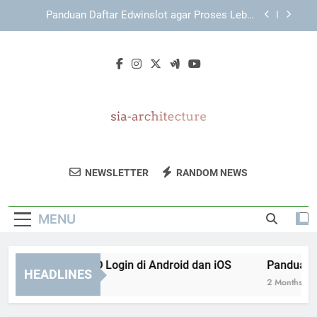
Skip
Cara Memahami Fungsi Kaya787 Link Alternatif
to
bagi Pengguna Baru
content
Cara Mengatasi Edwinslot Alternatif yang Sulit
Dibuka dengan Langkah Aman dan Terarah
Panduan Lebah4D Login di Android dan iOS
Panduan Daftar Edwinslot agar Proses Lebih
Efisien untuk Pengguna Baru
Cara Memahami Fungsi Kaya787 Link Alternatif
bagi Pengguna Baru
SIA Architecture
Jasa Desain Arsitektur Profesional Untuk
Cara Mengatasi Edwinslot Alternatif yang Sulit
NEWSLETTER
RANDOM NEWS
Dibuka dengan Langkah Aman dan Terarah
Proyek Bangunan Anda Dari SIA
Architecture. Kreativitas Dan Kualitas Dalam
MENU
Setiap Karya.
nduan Lebah4D Login di Android dan iOS
Panduan Dafta
HEADLINES
Months Ago
2 Months Ago