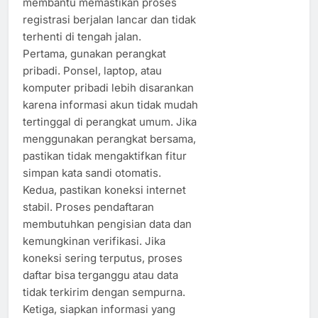
membantu memastikan proses
registrasi berjalan lancar dan tidak
terhenti di tengah jalan.
Pertama, gunakan perangkat
pribadi. Ponsel, laptop, atau
komputer pribadi lebih disarankan
karena informasi akun tidak mudah
tertinggal di perangkat umum. Jika
menggunakan perangkat bersama,
pastikan tidak mengaktifkan fitur
simpan kata sandi otomatis.
Kedua, pastikan koneksi internet
stabil. Proses pendaftaran
membutuhkan pengisian data dan
kemungkinan verifikasi. Jika
koneksi sering terputus, proses
daftar bisa terganggu atau data
tidak terkirim dengan sempurna.
Ketiga, siapkan informasi yang