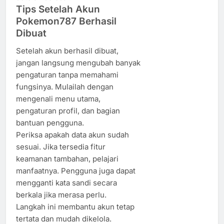
Tips Setelah Akun
Pokemon787 Berhasil
Dibuat
Setelah akun berhasil dibuat,
jangan langsung mengubah banyak
pengaturan tanpa memahami
fungsinya. Mulailah dengan
mengenali menu utama,
pengaturan profil, dan bagian
bantuan pengguna.
Periksa apakah data akun sudah
sesuai. Jika tersedia fitur
keamanan tambahan, pelajari
manfaatnya. Pengguna juga dapat
mengganti kata sandi secara
berkala jika merasa perlu.
Langkah ini membantu akun tetap
tertata dan mudah dikelola.