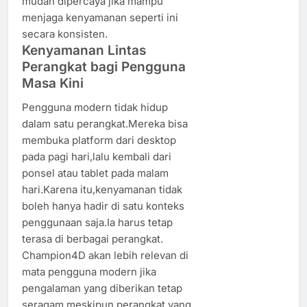
mudah dipercaya jika mampu
menjaga kenyamanan seperti ini
secara konsisten.
Kenyamanan Lintas
Perangkat bagi Pengguna
Masa Kini
Pengguna modern tidak hidup
dalam satu perangkat.Mereka bisa
membuka platform dari desktop
pada pagi hari,lalu kembali dari
ponsel atau tablet pada malam
hari.Karena itu,kenyamanan tidak
boleh hanya hadir di satu konteks
penggunaan saja.Ia harus tetap
terasa di berbagai perangkat.
Champion4D akan lebih relevan di
mata pengguna modern jika
pengalaman yang diberikan tetap
seragam meskipun perangkat yang