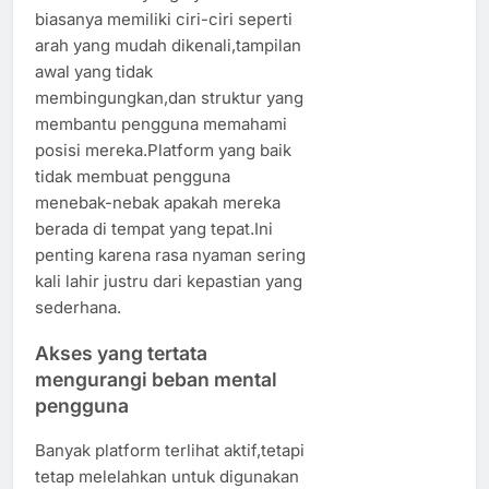
biasanya memiliki ciri-ciri seperti
arah yang mudah dikenali,tampilan
awal yang tidak
membingungkan,dan struktur yang
membantu pengguna memahami
posisi mereka.Platform yang baik
tidak membuat pengguna
menebak-nebak apakah mereka
berada di tempat yang tepat.Ini
penting karena rasa nyaman sering
kali lahir justru dari kepastian yang
sederhana.
Akses yang tertata
mengurangi beban mental
pengguna
Banyak platform terlihat aktif,tetapi
tetap melelahkan untuk digunakan