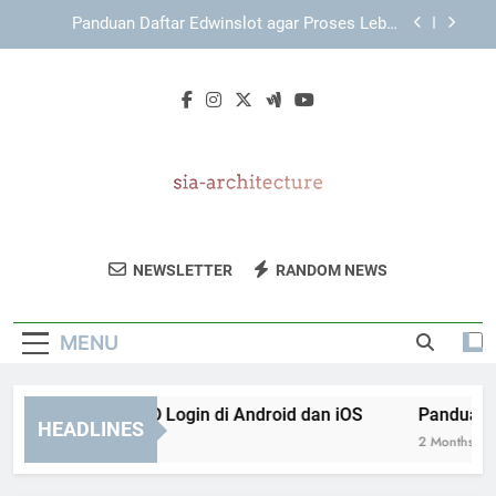
Skip
Cara Memahami Fungsi Kaya787 Link Alternatif
to
bagi Pengguna Baru
content
Cara Mengatasi Edwinslot Alternatif yang Sulit
Dibuka dengan Langkah Aman dan Terarah
Panduan Lebah4D Login di Android dan iOS
Panduan Daftar Edwinslot agar Proses Lebih
Efisien untuk Pengguna Baru
Cara Memahami Fungsi Kaya787 Link Alternatif
bagi Pengguna Baru
SIA Architecture
Jasa Desain Arsitektur Profesional Untuk
Cara Mengatasi Edwinslot Alternatif yang Sulit
NEWSLETTER
RANDOM NEWS
Dibuka dengan Langkah Aman dan Terarah
Proyek Bangunan Anda Dari SIA
Architecture. Kreativitas Dan Kualitas Dalam
MENU
Setiap Karya.
nduan Lebah4D Login di Android dan iOS
Panduan Dafta
HEADLINES
Months Ago
2 Months Ago