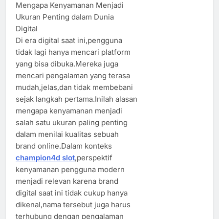
Mengapa Kenyamanan Menjadi
Ukuran Penting dalam Dunia
Digital
Di era digital saat ini,pengguna
tidak lagi hanya mencari platform
yang bisa dibuka.Mereka juga
mencari pengalaman yang terasa
mudah,jelas,dan tidak membebani
sejak langkah pertama.Inilah alasan
mengapa kenyamanan menjadi
salah satu ukuran paling penting
dalam menilai kualitas sebuah
brand online.Dalam konteks
champion4d slot
,perspektif
kenyamanan pengguna modern
menjadi relevan karena brand
digital saat ini tidak cukup hanya
dikenal,nama tersebut juga harus
terhubung dengan pengalaman