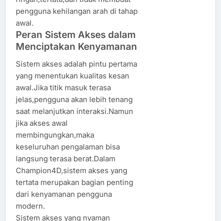
pengguna kehilangan arah di tahap
awal.
Peran Sistem Akses dalam
Menciptakan Kenyamanan
Sistem akses adalah pintu pertama
yang menentukan kualitas kesan
awal.Jika titik masuk terasa
jelas,pengguna akan lebih tenang
saat melanjutkan interaksi.Namun
jika akses awal
membingungkan,maka
keseluruhan pengalaman bisa
langsung terasa berat.Dalam
Champion4D,sistem akses yang
tertata merupakan bagian penting
dari kenyamanan pengguna
modern.
Sistem akses yang nyaman