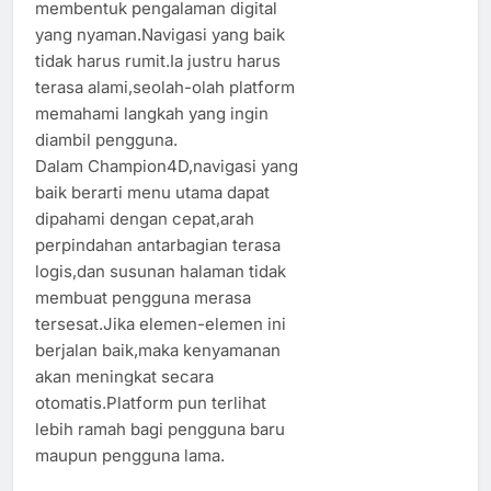
membentuk pengalaman digital
yang nyaman.Navigasi yang baik
tidak harus rumit.Ia justru harus
terasa alami,seolah-olah platform
memahami langkah yang ingin
diambil pengguna.
Dalam Champion4D,navigasi yang
baik berarti menu utama dapat
dipahami dengan cepat,arah
perpindahan antarbagian terasa
logis,dan susunan halaman tidak
membuat pengguna merasa
tersesat.Jika elemen-elemen ini
berjalan baik,maka kenyamanan
akan meningkat secara
otomatis.Platform pun terlihat
lebih ramah bagi pengguna baru
maupun pengguna lama.