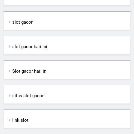
slot gacor
slot gacor hari ini
Slot gacor hari ini
situs slot gacor
link slot