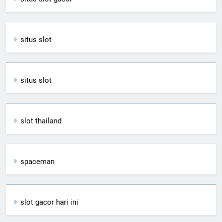
situs slot
situs slot
slot thailand
spaceman
slot gacor hari ini