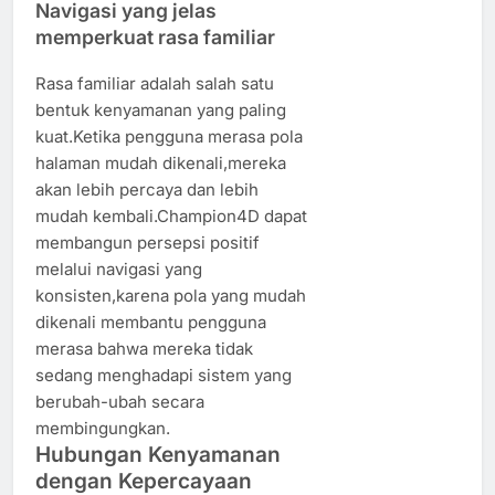
Navigasi yang jelas
memperkuat rasa familiar
Rasa familiar adalah salah satu
bentuk kenyamanan yang paling
kuat.Ketika pengguna merasa pola
halaman mudah dikenali,mereka
akan lebih percaya dan lebih
mudah kembali.Champion4D dapat
membangun persepsi positif
melalui navigasi yang
konsisten,karena pola yang mudah
dikenali membantu pengguna
merasa bahwa mereka tidak
sedang menghadapi sistem yang
berubah-ubah secara
membingungkan.
Hubungan Kenyamanan
dengan Kepercayaan