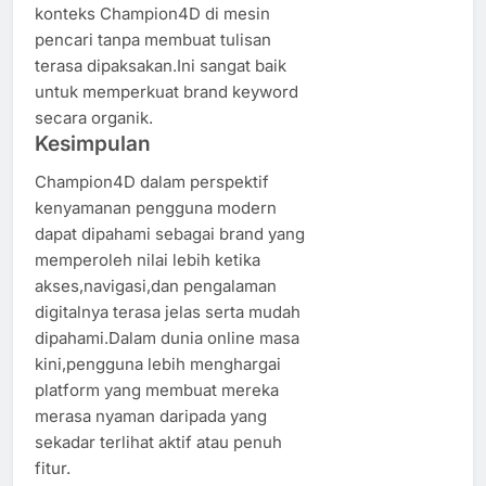
konteks Champion4D di mesin
pencari tanpa membuat tulisan
terasa dipaksakan.Ini sangat baik
untuk memperkuat brand keyword
secara organik.
Kesimpulan
Champion4D dalam perspektif
kenyamanan pengguna modern
dapat dipahami sebagai brand yang
memperoleh nilai lebih ketika
akses,navigasi,dan pengalaman
digitalnya terasa jelas serta mudah
dipahami.Dalam dunia online masa
kini,pengguna lebih menghargai
platform yang membuat mereka
merasa nyaman daripada yang
sekadar terlihat aktif atau penuh
fitur.