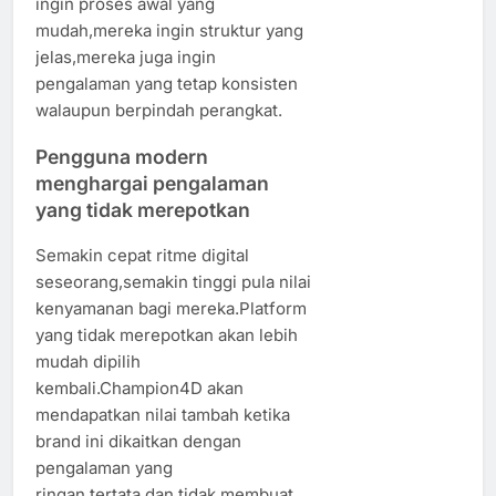
ingin proses awal yang
mudah,mereka ingin struktur yang
jelas,mereka juga ingin
pengalaman yang tetap konsisten
walaupun berpindah perangkat.
Pengguna modern
menghargai pengalaman
yang tidak merepotkan
Semakin cepat ritme digital
seseorang,semakin tinggi pula nilai
kenyamanan bagi mereka.Platform
yang tidak merepotkan akan lebih
mudah dipilih
kembali.Champion4D akan
mendapatkan nilai tambah ketika
brand ini dikaitkan dengan
pengalaman yang
ringan,tertata,dan tidak membuat