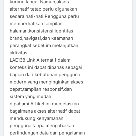
kurang lancar.Namun,akses
alternatif tetap perlu digunakan
secara hati-hati.Pengguna perlu
memperhatikan tampilan
halaman,konsistensi identitas
brand,navigasi,dan keamanan
perangkat sebelum melanjutkan
aktivitas.
LAE138 Link Alternatif dalam
konteks ini dapat dibahas sebagai
bagian dari kebutuhan pengguna
modern yang menginginkan akses
cepat,tampilan responsif,dan
sistem yang mudah
dipahami.Artikel ini menjelaskan
bagaimana akses alternatif dapat
mendukung kenyamanan
pengguna tanpa mengabaikan
perlindungan data dan pengalaman