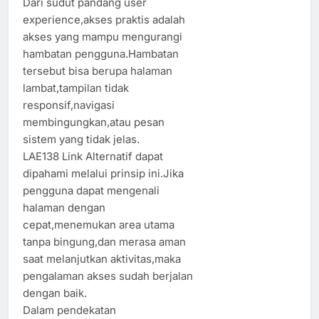
Dari sudut pandang user
experience,akses praktis adalah
akses yang mampu mengurangi
hambatan pengguna.Hambatan
tersebut bisa berupa halaman
lambat,tampilan tidak
responsif,navigasi
membingungkan,atau pesan
sistem yang tidak jelas.
LAE138 Link Alternatif dapat
dipahami melalui prinsip ini.Jika
pengguna dapat mengenali
halaman dengan
cepat,menemukan area utama
tanpa bingung,dan merasa aman
saat melanjutkan aktivitas,maka
pengalaman akses sudah berjalan
dengan baik.
Dalam pendekatan