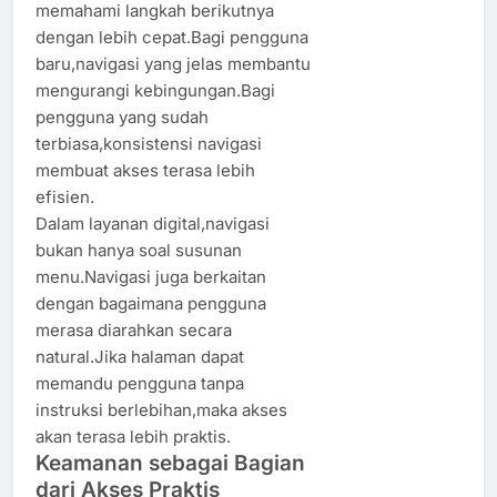
memahami langkah berikutnya
dengan lebih cepat.Bagi pengguna
baru,navigasi yang jelas membantu
mengurangi kebingungan.Bagi
pengguna yang sudah
terbiasa,konsistensi navigasi
membuat akses terasa lebih
efisien.
Dalam layanan digital,navigasi
bukan hanya soal susunan
menu.Navigasi juga berkaitan
dengan bagaimana pengguna
merasa diarahkan secara
natural.Jika halaman dapat
memandu pengguna tanpa
instruksi berlebihan,maka akses
akan terasa lebih praktis.
Keamanan sebagai Bagian
dari Akses Praktis