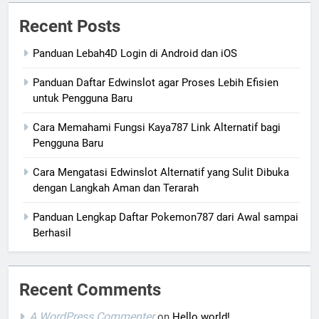
Recent Posts
Panduan Lebah4D Login di Android dan iOS
Panduan Daftar Edwinslot agar Proses Lebih Efisien
untuk Pengguna Baru
Cara Memahami Fungsi Kaya787 Link Alternatif bagi
Pengguna Baru
Cara Mengatasi Edwinslot Alternatif yang Sulit Dibuka
dengan Langkah Aman dan Terarah
Panduan Lengkap Daftar Pokemon787 dari Awal sampai
Berhasil
Recent Comments
A WordPress Commenter
on
Hello world!