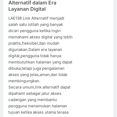
Alternatif dalam Era
Layanan Digital
LAE138 Link Alternatif menjadi
salah satu istilah yang banyak
dicari pengguna ketika ingin
memahami akses digital yang lebih
praktis,fleksibel,dan mudah
digunakan.Dalam era layanan
digital,pengguna tidak hanya
membutuhkan halaman yang dapat
dibuka,tetapi juga pengalaman
akses yang jelas,aman,dan tidak
membingungkan.
Secara umum,link alternatif dapat
dipahami sebagai jalur akses
cadangan yang membantu
pengguna menemukan halaman
tujuan ketika akses utama terasa