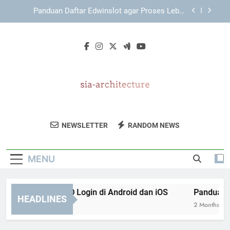
Skip
Cara Memahami Fungsi Kaya787 Link Alternatif
to
bagi Pengguna Baru
content
Cara Mengatasi Edwinslot Alternatif yang Sulit
Dibuka dengan Langkah Aman dan Terarah
Panduan Lebah4D Login di Android dan iOS
Panduan Daftar Edwinslot agar Proses Lebih
Efisien untuk Pengguna Baru
Cara Memahami Fungsi Kaya787 Link Alternatif
bagi Pengguna Baru
SIA Architecture
Jasa Desain Arsitektur Profesional Untuk
Cara Mengatasi Edwinslot Alternatif yang Sulit
NEWSLETTER
RANDOM NEWS
Dibuka dengan Langkah Aman dan Terarah
Proyek Bangunan Anda Dari SIA
Architecture. Kreativitas Dan Kualitas Dalam
MENU
Setiap Karya.
nduan Lebah4D Login di Android dan iOS
Panduan Dafta
HEADLINES
Months Ago
2 Months Ago