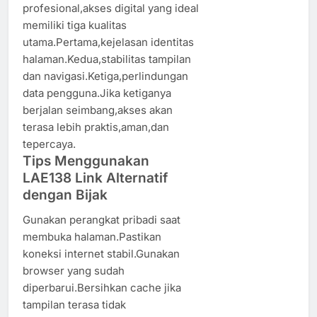
profesional,akses digital yang ideal
memiliki tiga kualitas
utama.Pertama,kejelasan identitas
halaman.Kedua,stabilitas tampilan
dan navigasi.Ketiga,perlindungan
data pengguna.Jika ketiganya
berjalan seimbang,akses akan
terasa lebih praktis,aman,dan
tepercaya.
Tips Menggunakan
LAE138 Link Alternatif
dengan Bijak
Gunakan perangkat pribadi saat
membuka halaman.Pastikan
koneksi internet stabil.Gunakan
browser yang sudah
diperbarui.Bersihkan cache jika
tampilan terasa tidak