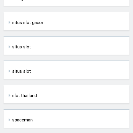
situs slot gacor
situs slot
situs slot
slot thailand
spaceman