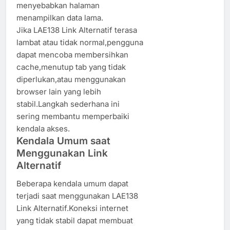
menyebabkan halaman
menampilkan data lama.
Jika LAE138 Link Alternatif terasa
lambat atau tidak normal,pengguna
dapat mencoba membersihkan
cache,menutup tab yang tidak
diperlukan,atau menggunakan
browser lain yang lebih
stabil.Langkah sederhana ini
sering membantu memperbaiki
kendala akses.
Kendala Umum saat
Menggunakan Link
Alternatif
Beberapa kendala umum dapat
terjadi saat menggunakan LAE138
Link Alternatif.Koneksi internet
yang tidak stabil dapat membuat