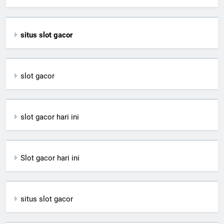
situs slot gacor
slot gacor
slot gacor hari ini
Slot gacor hari ini
situs slot gacor