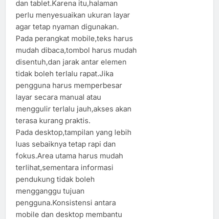
dan tablet.Karena itu,halaman
perlu menyesuaikan ukuran layar
agar tetap nyaman digunakan.
Pada perangkat mobile,teks harus
mudah dibaca,tombol harus mudah
disentuh,dan jarak antar elemen
tidak boleh terlalu rapat.Jika
pengguna harus memperbesar
layar secara manual atau
menggulir terlalu jauh,akses akan
terasa kurang praktis.
Pada desktop,tampilan yang lebih
luas sebaiknya tetap rapi dan
fokus.Area utama harus mudah
terlihat,sementara informasi
pendukung tidak boleh
mengganggu tujuan
pengguna.Konsistensi antara
mobile dan desktop membantu