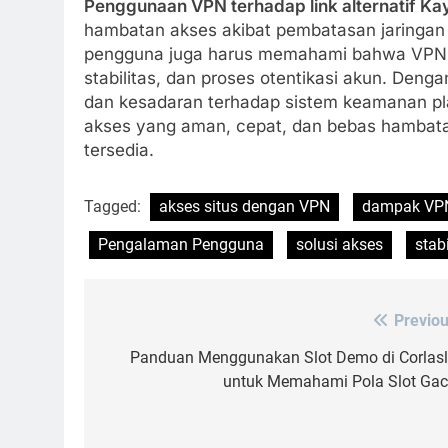
Penggunaan VPN terhadap link alternatif K
hambatan akses akibat pembatasan jaringan l
pengguna juga harus memahami bahwa VPN 
stabilitas, dan proses otentikasi akun. Deng
dan kesadaran terhadap sistem keamanan pl
akses yang aman, cepat, dan bebas hambatan
tersedia.
Tagged:
akses situs dengan VPN
dampak VPN 
Pengalaman Pengguna
solusi akses
stab
Previou
Post
navigation
Panduan Menggunakan Slot Demo di Corlasl
untuk Memahami Pola Slot Gac