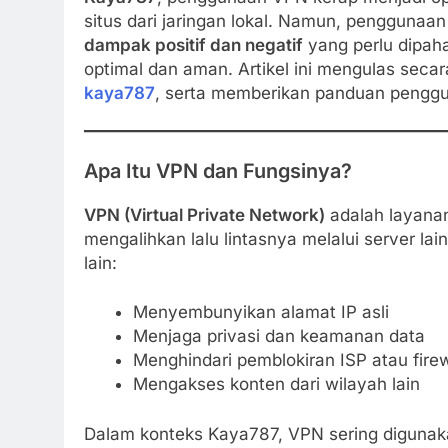
situs dari jaringan lokal. Namun, pengguna
dampak positif dan negatif
yang perlu dipah
optimal dan aman. Artikel ini mengulas sec
kaya787
, serta memberikan panduan penggu
Apa Itu VPN dan Fungsinya?
VPN (Virtual Private Network)
adalah layanan
mengalihkan lalu lintasnya melalui server la
lain:
Menyembunyikan alamat IP asli
Menjaga privasi dan keamanan data
Menghindari pemblokiran ISP atau firewa
Mengakses konten dari wilayah lain
Dalam konteks Kaya787, VPN sering digunaka