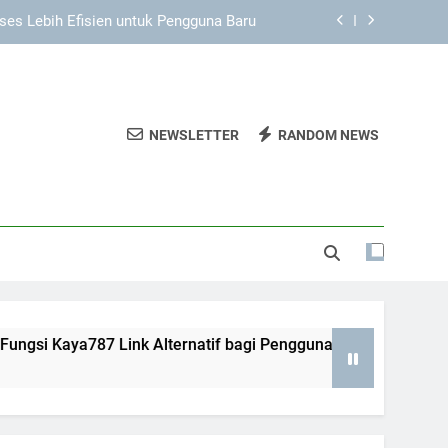
ses Lebih Efisien untuk Pengguna Baru
7 Link Alternatif bagi Pengguna Baru
ibuka dengan Langkah Aman dan Terarah
NEWSLETTER
RANDOM NEWS
uan Lebah4D Login di Android dan iOS
ses Lebih Efisien untuk Pengguna Baru
rchitecture. Kreativitas Dan Kualitas Dalam Setiap Karya.
7 Link Alternatif bagi Pengguna Baru
ibuka dengan Langkah Aman dan Terarah
7 Link Alternatif bagi Pengguna Baru
Cara Mengatasi 
3 Months Ago