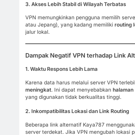
3.
Akses Lebih Stabil di Wilayah Terbatas
VPN memungkinkan pengguna memilih server d
atau Jepang), yang kadang memiliki
routing 
jalur lokal.
Dampak Negatif VPN terhadap Link Alt
1.
Waktu Respons Lebih Lama
Karena data harus melalui server VPN terleb
meningkat
. Ini dapat menyebabkan
halaman 
yang digunakan tidak berkualitas tinggi.
2.
Inkompatibilitas Lokasi dan Link Routing
Beberapa link alternatif Kaya787 mengguna
server terdekat. Jika VPN mengubah lokasi p