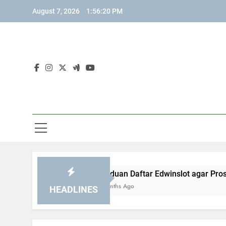
Skip
August 7, 2026
1:56:21 PM
to
content
SIA
Jasa Desai
dan iOS
Panduan Daftar Edwinslot agar Proses Lebih Ef
2 Months Ago
HEADLINES