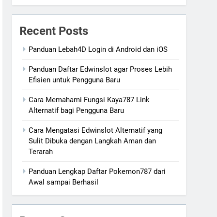
Recent Posts
Panduan Lebah4D Login di Android dan iOS
Panduan Daftar Edwinslot agar Proses Lebih
Efisien untuk Pengguna Baru
Cara Memahami Fungsi Kaya787 Link
Alternatif bagi Pengguna Baru
Cara Mengatasi Edwinslot Alternatif yang
Sulit Dibuka dengan Langkah Aman dan
Terarah
Panduan Lengkap Daftar Pokemon787 dari
Awal sampai Berhasil