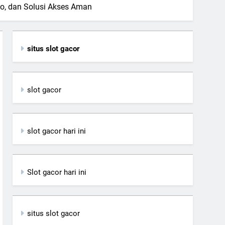
ko, dan Solusi Akses Aman
situs slot gacor
slot gacor
slot gacor hari ini
Slot gacor hari ini
situs slot gacor