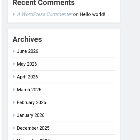
Recent Comments
A WordPress Commenter
on
Hello world!
Archives
June 2026
May 2026
April 2026
March 2026
February 2026
January 2026
December 2025