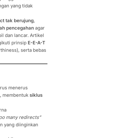
ngan yang tidak
ect tak berujung
,
gkah pencegahan
agar
 dan lancar. Artikel
ikuti prinsip
E-E-A-T
rthiness), serta bebas
terus menerus
gi, membentuk
siklus
rna
oo many redirects”
n yang diinginkan