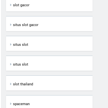
slot gacor
situs slot gacor
situs slot
situs slot
slot thailand
spaceman