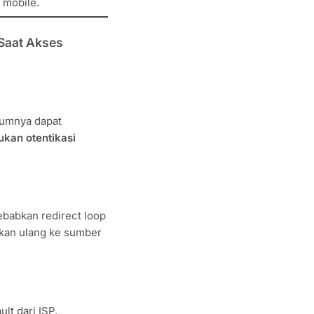
 mobile.
Saat Akses
elumnya dapat
ukan otentikasi
babkan redirect loop
hkan ulang ke sumber
t dari ISP,