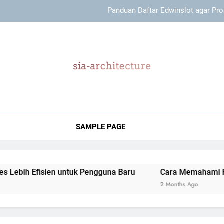
Panduan Daftar Edwinslot agar Pro
Cara Memahami Fungsi Kaya78
Cara Mengatasi Edwinslot Alternatif yang Sulit D
Pand
 Architecture
Panduan Daftar Edwinslot agar Pro
n Arsitektur Profesional Untuk Proyek Bangunan Anda Dari SIA A
Cara Memahami Fungsi Kaya78
SAMPLE PAGE
Cara Mengatasi Edwinslot Alternatif yang Sulit D
 Efisien untuk Pengguna Baru
Cara Memahami Fungsi Kay
2 Months Ago