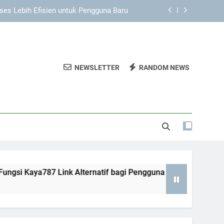
ses Lebih Efisien untuk Pengguna Baru
7 Link Alternatif bagi Pengguna Baru
ibuka dengan Langkah Aman dan Terarah
NEWSLETTER
RANDOM NEWS
uan Lebah4D Login di Android dan iOS
ses Lebih Efisien untuk Pengguna Baru
rchitecture. Kreativitas Dan Kualitas Dalam Setiap Karya.
7 Link Alternatif bagi Pengguna Baru
ibuka dengan Langkah Aman dan Terarah
a787 Link Alternatif bagi Pengguna Baru
Cara Mengata
3 Months Ago