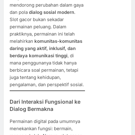
mendorong perubahan dalam gaya
dan pola
dialog sosial modern
.
Slot gacor bukan sekadar
permainan peluang. Dalam
praktiknya, permainan ini telah
melahirkan
komunitas-komunitas
daring yang aktif, inklusif, dan
berdaya komunikasi tinggi
, di
mana penggunanya tidak hanya
berbicara soal permainan, tetapi
juga tentang kehidupan,
pengalaman, dan perspektif sosial.
Dari Interaksi Fungsional ke
Dialog Bermakna
Permainan digital pada umumnya
menekankan fungsi: bermain,