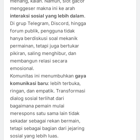
menang, kalah. Namun, slot gacor
menggeser makna ini ke arah
interaksi sosial yang lebih dalam
.
Di grup Telegram, Discord, hingga
forum publik, pengguna tidak
hanya berdiskusi soal mekanik
permainan, tetapi juga bertukar
pikiran, saling menghibur, dan
membangun relasi secara
emosional.
Komunitas ini menumbuhkan
gaya
komunikasi baru
: lebih terbuka,
ringan, dan empatik. Transformasi
dialog sosial terlihat dari
bagaimana pemain mulai
merespons satu sama lain tidak
sekadar sebagai rekan bermain,
tetapi sebagai bagian dari jejaring
sosial yang lebih luas.