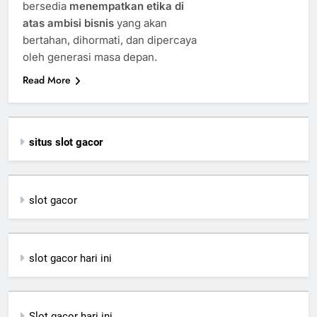
bersedia
menempatkan etika di
atas ambisi bisnis
yang akan
bertahan, dihormati, dan dipercaya
oleh generasi masa depan.
Read More
situs slot gacor
slot gacor
slot gacor hari ini
Slot gacor hari ini