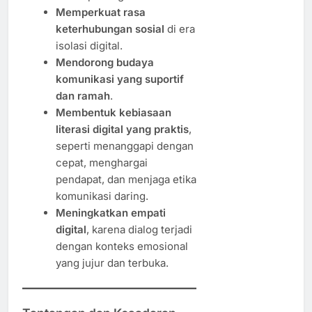
Memperkuat rasa
keterhubungan sosial
di era
isolasi digital.
Mendorong budaya
komunikasi yang suportif
dan ramah
.
Membentuk kebiasaan
literasi digital yang praktis
,
seperti menanggapi dengan
cepat, menghargai
pendapat, dan menjaga etika
komunikasi daring.
Meningkatkan empati
digital
, karena dialog terjadi
dengan konteks emosional
yang jujur dan terbuka.