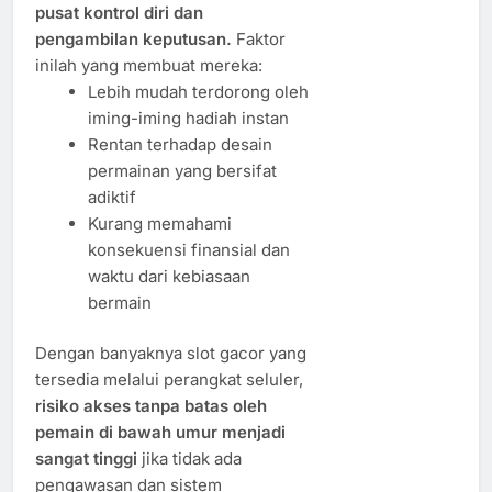
pusat kontrol diri dan
pengambilan keputusan.
Faktor
inilah yang membuat mereka:
Lebih mudah terdorong oleh
iming-iming hadiah instan
Rentan terhadap desain
permainan yang bersifat
adiktif
Kurang memahami
konsekuensi finansial dan
waktu dari kebiasaan
bermain
Dengan banyaknya slot gacor yang
tersedia melalui perangkat seluler,
risiko akses tanpa batas oleh
pemain di bawah umur menjadi
sangat tinggi
jika tidak ada
pengawasan dan sistem