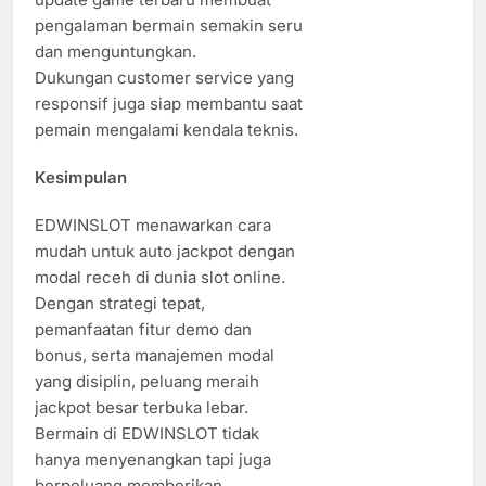
pengalaman bermain semakin seru
dan menguntungkan.
Dukungan customer service yang
responsif juga siap membantu saat
pemain mengalami kendala teknis.
Kesimpulan
EDWINSLOT menawarkan cara
mudah untuk auto jackpot dengan
modal receh di dunia slot online.
Dengan strategi tepat,
pemanfaatan fitur demo dan
bonus, serta manajemen modal
yang disiplin, peluang meraih
jackpot besar terbuka lebar.
Bermain di EDWINSLOT tidak
hanya menyenangkan tapi juga
berpeluang memberikan