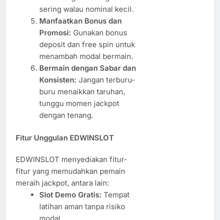
sering walau nominal kecil.
Manfaatkan Bonus dan
Promosi:
Gunakan bonus
deposit dan free spin untuk
menambah modal bermain.
Bermain dengan Sabar dan
Konsisten:
Jangan terburu-
buru menaikkan taruhan,
tunggu momen jackpot
dengan tenang.
Fitur Unggulan EDWINSLOT
EDWINSLOT menyediakan fitur-
fitur yang memudahkan pemain
meraih jackpot, antara lain:
Slot Demo Gratis:
Tempat
latihan aman tanpa risiko
modal.