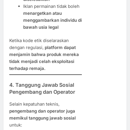
Iklan permainan tidak boleh
menargetkan atau
menggambarkan individu di
bawah usia legal
Ketika kode etik diselaraskan
dengan regulasi,
platform dapat
menjamin bahwa produk mereka
tidak menjadi celah eksploitasi
terhadap remaja.
4. Tanggung Jawab Sosial
Pengembang dan Operator
Selain kepatuhan teknis,
pengembang dan operator juga
memikul tanggung jawab sosial
untuk: