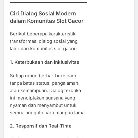
Ciri Dialog Sosial Modern
dalam Komunitas Slot Gacor
Berikut beberapa karakteristik
transformasi dialog sosial yang
lahir dari komunitas slot gacor:
1.
Keterbukaan dan Inklusivitas
Setiap orang berhak berbicara
tanpa batas status, pengalaman,
atau kemampuan. Dialog terbuka
ini menciptakan suasana yang
nyaman dan menyambut untuk
semua anggota baru maupun lama.
2.
Responsif dan Real-Time