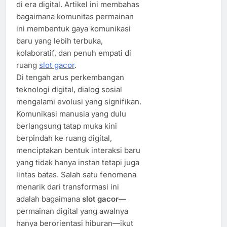
di era digital. Artikel ini membahas
bagaimana komunitas permainan
ini membentuk gaya komunikasi
baru yang lebih terbuka,
kolaboratif, dan penuh empati di
ruang
slot gacor
.
Di tengah arus perkembangan
teknologi digital, dialog sosial
mengalami evolusi yang signifikan.
Komunikasi manusia yang dulu
berlangsung tatap muka kini
berpindah ke ruang digital,
menciptakan bentuk interaksi baru
yang tidak hanya instan tetapi juga
lintas batas. Salah satu fenomena
menarik dari transformasi ini
adalah bagaimana
slot gacor
—
permainan digital yang awalnya
hanya berorientasi hiburan—ikut