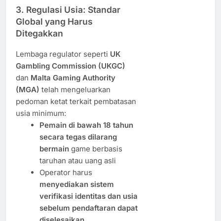
3. Regulasi Usia: Standar
Global yang Harus
Ditegakkan
Lembaga regulator seperti
UK
Gambling Commission (UKGC)
dan
Malta Gaming Authority
(MGA)
telah mengeluarkan
pedoman ketat terkait pembatasan
usia minimum:
Pemain di bawah 18 tahun
secara tegas dilarang
bermain
game berbasis
taruhan atau uang asli
Operator harus
menyediakan sistem
verifikasi identitas dan usia
sebelum pendaftaran dapat
diselesaikan