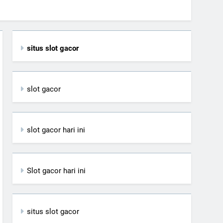
situs slot gacor
slot gacor
slot gacor hari ini
Slot gacor hari ini
situs slot gacor