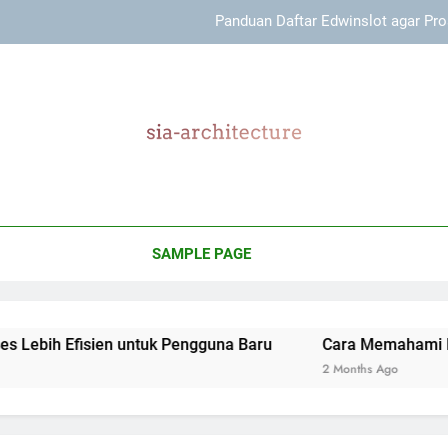
Panduan Daftar Edwinslot agar Pro
Cara Memahami Fungsi Kaya78
Cara Mengatasi Edwinslot Alternatif yang Sulit D
Pand
 Architecture
Panduan Daftar Edwinslot agar Pro
n Arsitektur Profesional Untuk Proyek Bangunan Anda Dari SIA A
Cara Memahami Fungsi Kaya78
SAMPLE PAGE
Cara Mengatasi Edwinslot Alternatif yang Sulit D
isien untuk Pengguna Baru
Cara Memahami Fungsi Kaya7
2 Months Ago