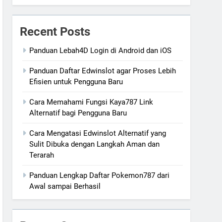
Recent Posts
Panduan Lebah4D Login di Android dan iOS
Panduan Daftar Edwinslot agar Proses Lebih
Efisien untuk Pengguna Baru
Cara Memahami Fungsi Kaya787 Link
Alternatif bagi Pengguna Baru
Cara Mengatasi Edwinslot Alternatif yang
Sulit Dibuka dengan Langkah Aman dan
Terarah
Panduan Lengkap Daftar Pokemon787 dari
Awal sampai Berhasil