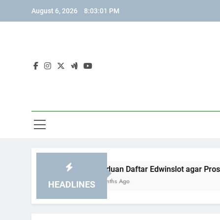
Skip
August 6, 2026
8:03:02 PM
to
content
SIA
Jasa Desai
 dan iOS
Panduan Daftar Edwinslot agar Proses Lebih Ef
2 Months Ago
HEADLINES