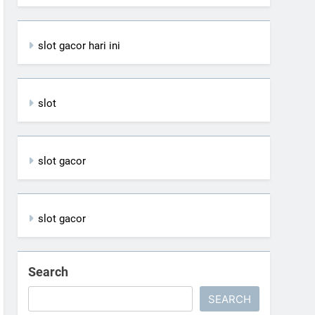
slot gacor hari ini
slot
slot gacor
slot gacor
Search
SEARCH