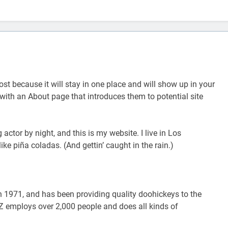
ost because it will stay in one place and will show up in your
with an About page that introduces them to potential site
 actor by night, and this is my website. I live in Los
ke piña coladas. (And gettin’ caught in the rain.)
971, and has been providing quality doohickeys to the
YZ employs over 2,000 people and does all kinds of