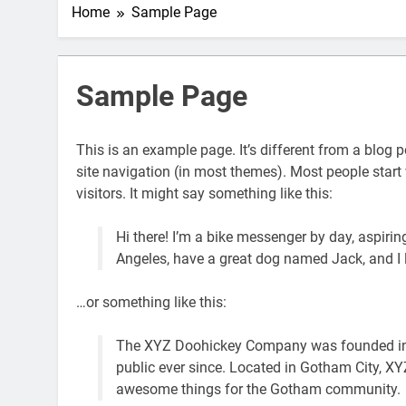
Home
Sample Page
Sample Page
This is an example page. It’s different from a blog p
site navigation (in most themes). Most people start 
visitors. It might say something like this:
Hi there! I’m a bike messenger by day, aspiring
Angeles, have a great dog named Jack, and I li
…or something like this:
The XYZ Doohickey Company was founded in 1
public ever since. Located in Gotham City, X
awesome things for the Gotham community.